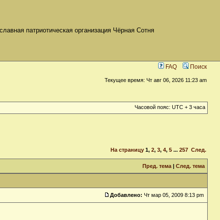
славная патриотическая организация Чёрная Сотня
FAQ
Поиск
Текущее время: Чт авг 06, 2026 11:23 am
Часовой пояс: UTC + 3 часа
На страницу
1
,
2
,
3
,
4
,
5
...
257
След.
Пред. тема
|
След. тема
Добавлено:
Чт мар 05, 2009 8:13 pm