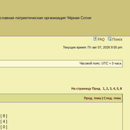
славная патриотическая организация Чёрная Сотня
FAQ
Поиск
Текущее время: Пт авг 07, 2026 9:55 pm
Часовой пояс: UTC + 3 часа
На страницу
Пред.
1
,
2
,
3
,
4
,
5
,
6
Пред. тема
|
След. тема
[ 8 ]
[ 4 ]
[ 0 ]