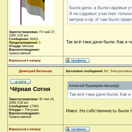
Были дачи, а были садовые у
А на садовых участках только
метров и пр. И там было правл
Зарегистрирован:
Пт май 27,
2005 3:00 am
Сообщения:
50421
Так всё-таки дачи были. Как и 
Предупреждения:
1
Откуда:
Москва
Вероисповедание:
православный
Вернуться к началу
Димитрий Витальев
Заголовок сообщения:
Re: Электросамок
Алексей Пушкарёв писал(а):
Чёрная Сотня
Так всё-таки дачи были. Как и
Зарегистрирован:
Вт янв 24,
2006 3:00 am
Сообщения:
17403
Откуда:
г. Петушки
Имел. Но собственность была т
Вероисповедание:
Православный
Вернуться к началу