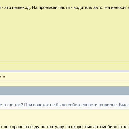
 - это пешеход. На проезжей части - водитель авто. На велосип
аты
бе то не так? При советах не было собственности на жилье. Был
их пор право на езду по тротуару со скоростью автомобиля ста