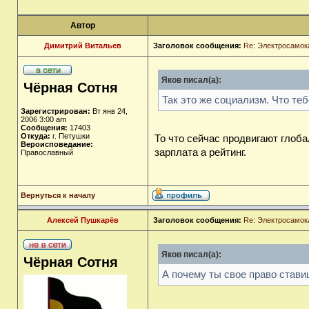
Автор
Димитрий Витальев
Заголовок сообщения:
Re: Электросамок
Яков писал(а):
Чёрная Сотня
Так это же социализм. Что те
Зарегистрирован:
Вт янв 24,
2006 3:00 am
Сообщения:
17403
Откуда:
г. Петушки
То что сейчас продвигают глоба
Вероисповедание:
зарплата а рейтинг.
Православный
Вернуться к началу
Алексей Пушкарёв
Заголовок сообщения:
Re: Электросамок
Яков писал(а):
Чёрная Сотня
А почему ты свое право стави