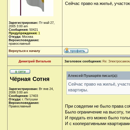
Сейчас право на жильё, участок
Зарегистрирован:
Пт май 27,
2005 3:00 am
Сообщения:
50421
Предупреждения:
1
Откуда:
Москва
Вероисповедание:
православный
Вернуться к началу
Димитрий Витальев
Заголовок сообщения:
Re: Электросамок
Алексей Пушкарёв писал(а):
Чёрная Сотня
Сейчас право на жильё, участ
Зарегистрирован:
Вт янв 24,
квартиры.
2006 3:00 am
Сообщения:
17403
Откуда:
г. Петушки
Вероисповедание:
При совдепии не было права соб
Православный
Было ограничение на высоту, ти
И продать его можно было толь
И с кооперативными квартирами