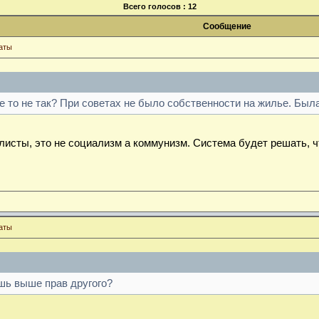
Всего голосов : 12
Сообщение
аты
бе то не так? При советах не было собственности на жилье. Был
листы, это не социализм а коммунизм. Система будет решать, ч
аты
шь выше прав другого?