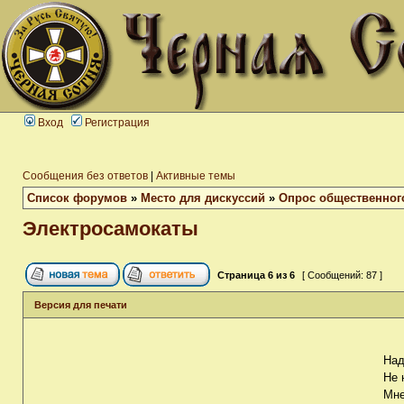
Вход
Регистрация
Сообщения без ответов
|
Активные темы
Список форумов
»
Место для дискуссий
»
Опрос общественног
Электросамокаты
Страница
6
из
6
[ Сообщений: 87 ]
Версия для печати
Над
Не 
Мне