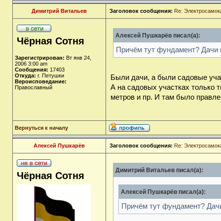
Димитрий Витальев
Заголовок сообщения:
Re: Электросамок
Алексей Пушкарёв писал(а):
Чёрная Сотня
Причём тут фундамент? Дачи 
Зарегистрирован:
Вт янв 24,
2006 3:00 am
Сообщения:
17403
Откуда:
г. Петушки
Были дачи, а были садовые уча
Вероисповедание:
А на садовых участках только 
Православный
метров и пр. И там было правле
Вернуться к началу
Алексей Пушкарёв
Заголовок сообщения:
Re: Электросамок
Димитрий Витальев писал(а):
Чёрная Сотня
Алексей Пушкарёв писал(а):
Причём тут фундамент? Дач