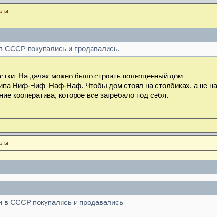
аты
в СССР покупались и продавались.
стки. На дачах можно было строить полноценный дом.
типа Ниф-Ниф, Наф-Наф. Чтобы дом стоял на столбиках, а не на
ние кооператива, которое всё загребало под себя.
аты
и в СССР покупались и продавались.