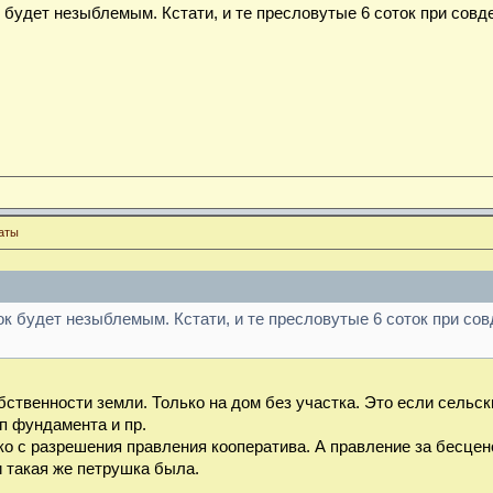
 будет незыблемым. Кстати, и те пресловутые 6 соток при совд
аты
ок будет незыблемым. Кстати, и те пресловутые 6 соток при со
ственности земли. Только на дом без участка. Это если сельск
п фундамента и пр.
ко с разрешения правления кооператива. А правление за бесцен
 такая же петрушка была.