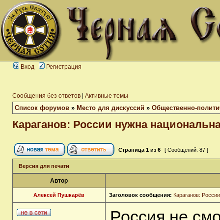
Вход
Регистрация
Сообщения без ответов
|
Активные темы
Список форумов
»
Место для дискуссий
»
Общественно-полити
Караганов: России нужна национальн
Страница
1
из
6
[ Сообщений: 87 ]
Версия для печати
Автор
Алексей Пушкарёв
Заголовок сообщения:
Караганов: Росси
Россия не смо