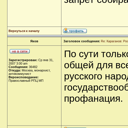
Вернуться к началу
Яков
Заголовок сообщения:
Re: Караганов: Ро
По сути толь
Зарегистрирован:
Ср янв 31,
общей для вс
2007 3:00 am
Сообщения:
36482
Откуда:
Москва, монархист,
русского наро
антикоммунист
Вероисповедание:
Православный РПЦ МП
государствоо
профанация.