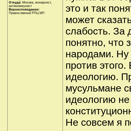
Откуда:
Москва, монархист,
это и так пон
антикоммунист
Вероисповедание:
Православный РПЦ МП
может сказать
слабость. За 
понятно, что 
народами. Ну 
против этого
идеологию. П
мусульмане с
идеологию не
конституционн
Не совсем я п