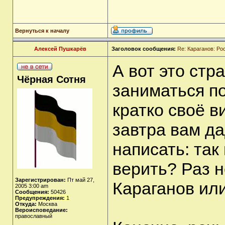
Вернуться к началу
Алексей Пушкарёв
Заголовок сообщения:
Re: Караганов: Ро
А вот это стр
Чёрная Сотня
заниматься п
кратко своё в
завтра вам да
написать: та
верить? Раз н
Зарегистрирован:
Пт май 27,
Караганов ил
2005 3:00 am
Сообщения:
50426
Предупреждения:
1
Откуда:
Москва
Вероисповедание:
православный