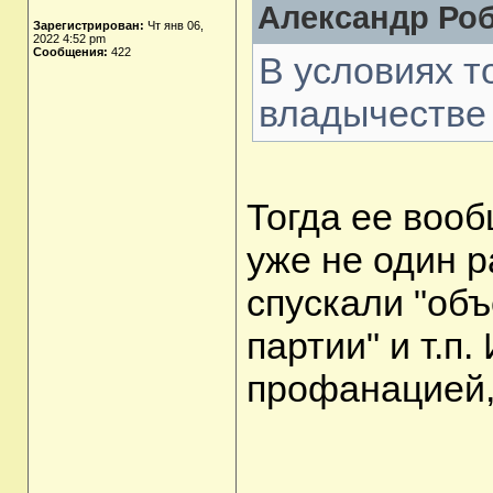
Александр Роб
Зарегистрирован:
Чт янв 06,
2022 4:52 pm
Сообщения:
422
В условиях т
владычестве 
Тогда ее вооб
уже не один р
спускали "об
партии" и т.п.
профанацией,