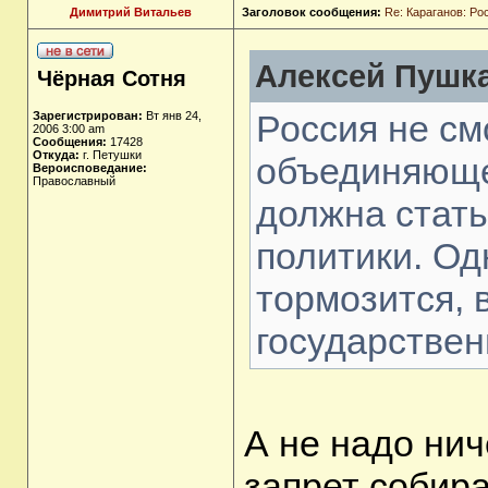
Димитрий Витальев
Заголовок сообщения:
Re: Караганов: Ро
Алексей Пушка
Чёрная Сотня
Россия не см
Зарегистрирован:
Вт янв 24,
2006 3:00 am
Сообщения:
17428
Откуда:
г. Петушки
объединяюще
Вероисповедание:
Православный
должна стать
политики. Од
тормозится, 
государствен
А не надо нич
запрет собира