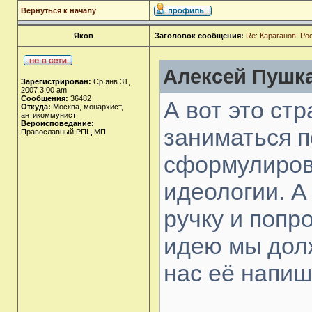
Вернуться к началу
Яков
Заголовок сообщения:
Re: Караганов: Ро
Алексей Пушка
Зарегистрирован:
Ср янв 31,
2007 3:00 am
Сообщения:
36482
А вот это стр
Откуда:
Москва, монархист,
антикоммунист
Вероисповедание:
заниматься п
Православный РПЦ МП
сформулиров
идеологии. А
ручку и попро
идею мы долж
нас её напиш