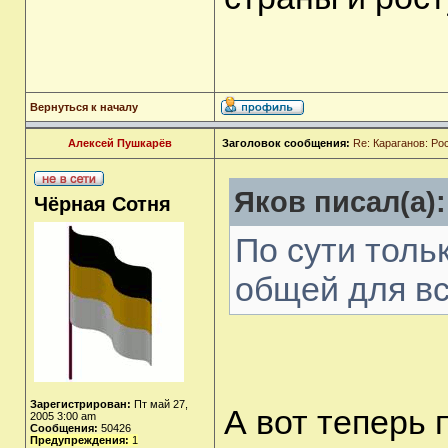
Вернуться к началу
Алексей Пушкарёв
Заголовок сообщения:
Re: Караганов: Ро
Яков писал(а):
Чёрная Сотня
По сути толь
общей для вс
Зарегистрирован:
Пт май 27,
А вот теперь 
2005 3:00 am
Сообщения:
50426
Предупреждения:
1