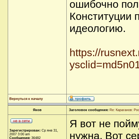
ошибочно пола
Конституции 
идеологию.
https://rusne
ysclid=md5n0
Вернуться к началу
Яков
Заголовок сообщения:
Re: Караганов: Ро
Я вот не пойм
Зарегистрирован:
Ср янв 31,
нужна. Вот се
2007 3:00 am
Сообщения:
36482