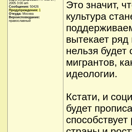
Это значит, ч
2005 3:00 am
Сообщения:
50426
Предупреждения:
1
культура ста
Откуда:
Москва
Вероисповедание:
православный
поддерживаем
вытекает ряд
нельзя будет 
мигрантов, к
идеологии.
Кстати, и соц
будет прописа
способствует 
страны и рост