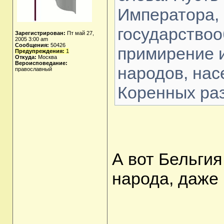
Императора, 
государствоо
Зарегистрирован:
Пт май 27,
2005 3:00 am
Сообщения:
50426
примирение и
Предупреждения:
1
Откуда:
Москва
Вероисповедание:
народов, нас
православный
Коренных ра
А вот Бельгия
народа, даже