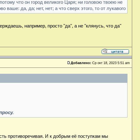
потому что он город великого Царя; ни головою твоею не
аше: да, да; нет, нет; а что сверх этого, то от лукавого
верждаешь, например, просто "да", а не "клянусь, что да"
Добавлено:
Ср окт 18, 2023 5:51 am
:
просу.
сть противоречивая. И к добрым её поступкам мы