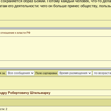
 сохраняется образ Божий. Потому каждый человек, что-то дела
там его деятельности: чего он больше принес обществу, пользы
 отношение к власти РФ
 за:
Поле сортировки
ндру Робертовичу Штильмарку
сти: 2