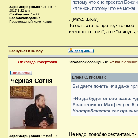
потому что оно престол Божий;
Зарегистрирован:
Сб янв 14,
клянись, потому что не можешь
2017 1:22 am
Сообщения:
14839
Вероисповедание:
. (Мф.5:33-37)
Православный христианин
То есть это не про то, что якобы
или просто "нет", а не "клянусь, 
Вернуться к началу
Александр Робертович
Заголовок сообщения:
Re: Ваше сложное
Елена С. писал(а):
Чёрная Сотня
Вы даете понять или даже пря
«Но да будет слово ваше: «да,
Евангелии от Матфея (гл. 5, с
Употребляется как призыв 
Не надо, подобно сектантам, т
Зарегистрирован:
Чт май 19,