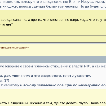
 ни землею, потому что она подножие ног Его; ни Иерусалимом, 
 ни одного волоса сделать белым или черным. Но да будет слово в
 все однозначно, а про то, что клясться не надо, когда что-то ут
что нет".
 отношение к власти РФ
мо говорите о своем "сложном отношении к власти РФ", а как же
 да», «нет, нет»; а что сверх этого, то от лукавого».
т. 37)
к четкому и ясному заявлению позиции по какому-либо во
ыкать Священным Писанием там, где это делать глупо. Наша вла