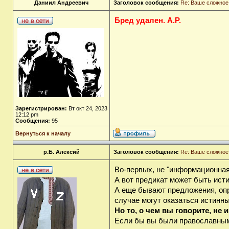
Даниил Андреевич
Заголовок сообщения:
Re: Ваше сложное
Бред удален. А.Р.
Зарегистрирован:
Вт окт 24, 2023
12:12 pm
Сообщения:
95
Вернуться к началу
р.Б. Алексий
Заголовок сообщения:
Re: Ваше сложное
Во-первых, не "информационная
А вот предикат может быть ист
А еще бывают предложения, оп
случае могут оказаться истинн
Но то, о чем вы говорите, не 
Если бы вы были православным х