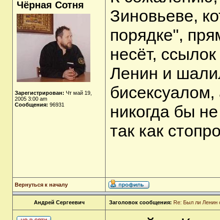
Чёрная Сотня
Зиновьеве, ко
порядке", пря
несёт, ссылок
Ленин и шалил
бисексуалом, 
Зарегистрирован:
Чт май 19,
2005 3:00 am
Сообщения:
96931
никогда бы не
так как стопр
Вернуться к началу
Андрей Сергеевич
Заголовок сообщения:
Re: Был ли Ленин