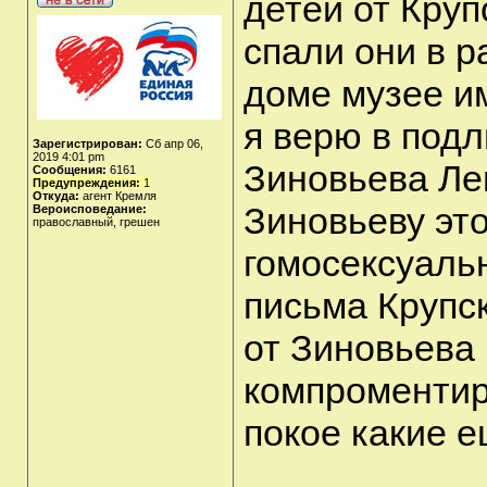
детей от Круп
спали они в р
доме музее и
я верю в под
Зарегистрирован:
Сб апр 06,
2019 4:01 pm
Зиновьева Ле
Сообщения:
6161
Предупреждения:
1
Откуда:
агент Кремля
Зиновьеву эт
Вероисповедание:
православный, грешен
гомосексуальн
письма Крупск
от Зиновьева
компроментир
покое какие 