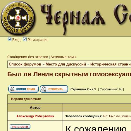
Вход
Регистрация
Сообщения без ответов
|
Активные темы
Список форумов
»
Место для дискуссий
»
Историческая страни
Был ли Ленин скрытным гомосексуал
Страница
2
из
3
[ Сообщений: 40 ]
Версия для печати
Автор
Александр Робертович
Заголовок сообщения:
Re: Был ли Ленин
К сожалению,