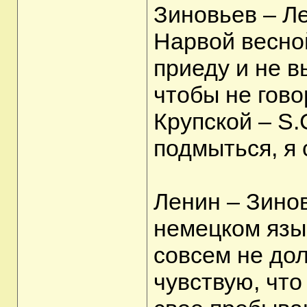
Зиновьев – Л
Нарвой весной
приеду и не в
чтобы не гово
Крупской – S.
подмыться, я с
Ленин – Зинов
немецком язы
совсем не до
чувствую, чт