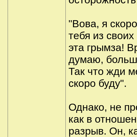
"Вова, я скор
тебя из своих
эта грымза! В
думаю, больше
Так что жди м
скоро буду".
Однако, не пр
как в отноше
разрыв. Он, к