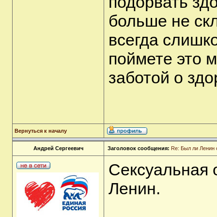
подорвать зд
больше не скл
всегда слишк
поймете это 
заботой о здо
Вернуться к началу
Андрей Сергеевич
Заголовок сообщения:
Re: Был ли Ленин
Сексуальная 
Ленин.