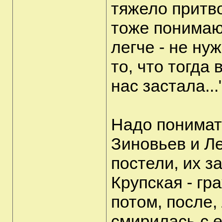
тяжело притв
тоже понимаю
легче - не ну
то, что тогда
нас застала...
Надо понимать
Зиновьев и Л
постели, их з
Крупская - гр
потом, после,
смирилась с е