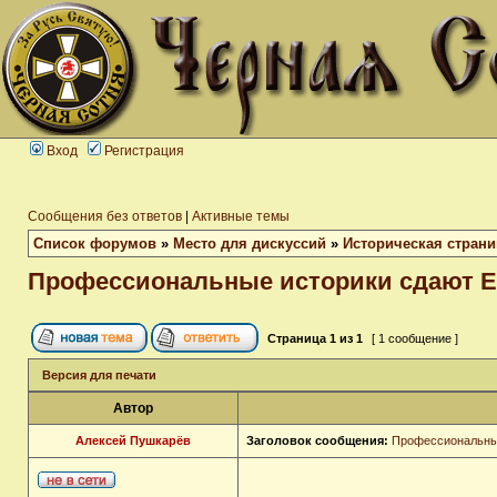
Вход
Регистрация
Сообщения без ответов
|
Активные темы
Список форумов
»
Место для дискуссий
»
Историческая страни
Профессиональные историки сдают Е
Страница
1
из
1
[ 1 сообщение ]
Версия для печати
Автор
Алексей Пушкарёв
Заголовок сообщения:
Профессиональные