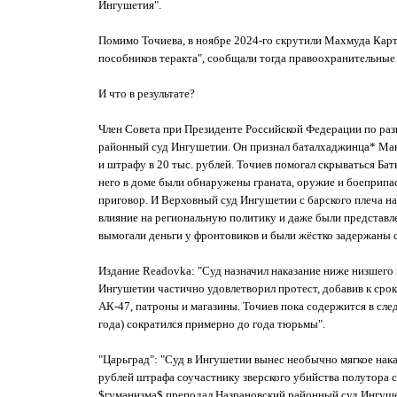
Ингушетия".
Помимо Точиева, в ноябре 2024-го скрутили Махмуда Карт
пособников теракта", сообщали тогда правоохранительные
И что в результате?
Член Совета при Президенте Российской Федерации по раз
районный суд Ингушетии. Он признал баталхаджинца* Мансу
и штрафу в 20 тыс. рублей. Точиев помогал скрываться Ба
него в доме были обнаружены граната, оружие и боеприпас
приговор. И Верховный суд Ингушетии с барского плеча нак
влияние на региональную политику и даже были представлен
вымогали деньги у фронтовиков и были жёстко задержаны 
Издание Readovka: "Суд назначил наказание ниже низшего 
Ингушетии частично удовлетворил протест, добавив к сро
АК-47, патроны и магазины. Точиев пока содержится в следс
года) сократился примерно до года тюрьмы".
"Царьград": "Суд в Ингушетии вынес необычно мягкое нака
рублей штрафа соучастнику зверского убийства полутора с
$гуманизма$ преподал Назрановский районный суд Ингушет