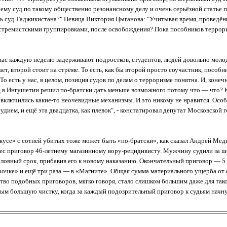
чему суд по такому общественно резонансному делу и очень серьёзной статье пр
ть суд Таджикистана?" Певица Виктория Цыганова: "Учитывая время, проведён
экстремистскими группировками, после освобождения? Пока пособников террори
 У нас каждую неделю задерживают подростков, студентов, людей довольно мол
т, второй стоит на стрёме. То есть, как бы второй просто соучастник, пособни
есть у нас, в целом, позиция судов по делам о терроризме понятна. И, конеч
д в Ингушетии решил по-братски дать меньше возможного потому что — что? Как
 включились какие-то неочевидные механизмы. И это никому не нравится. Осо
удием, и ещё эта двадцатка, как плевок", - констатировал депутат Московской
окусе» с сотней убитых тоже может быть «по-братски», как сказал Андрей Медв
ес приговор 46-летнему магазинному вору-рецидивисту. Мужчину судили за ш
ловный срок, прибавив его к новому наказанию. Окончательный приговор — 5
очке» и ещё три раза — в «Магните». Общая сумма материального ущерба от ег
во подобных приговоров, мягко говоря, стало слишком большим даже для такой
иным большую чистку, когда за каждый подозрительный приговор к судьям нач