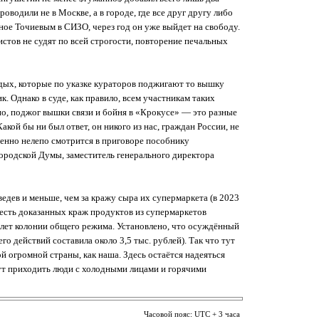
оводили не в Москве, а в городе, где все друг другу либо
ное Точиевым в СИЗО, через год он уже выйдет на свободу.
стов не судят по всей строгости, повторение печальных
одых, которые по указке кураторов поджигают то вышку
к. Однако в суде, как правило, всем участникам таких
но, поджог вышки связи и бойня в «Крокусе» — это разные
ой бы ни был ответ, он никого из нас, граждан России, не
бенно нелепо смотрится в приговоре пособнику
 городской Думы, заместитель генерального директора
едев и меньше, чем за кражу сыра их супермаркета (в 2023
есть доказанных краж продуктов из супермаркетов
 лет колонии общего режима. Установлено, что осуждённый
о действий составила около 3,5 тыс. рублей). Так что тут
 огромной страны, как наша. Здесь остаётся надеяться
нут приходить люди с холодными лицами и горячими
Часовой пояс: UTC + 3 часа