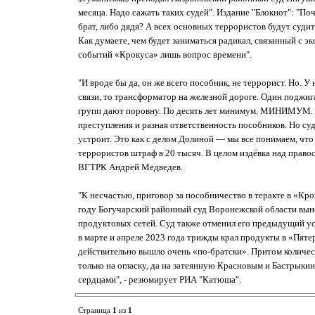
месяца. Надо сажать таких судей". Издание "Блокнот": "По
брат, либо дядя? А всех основных террористов будут суди
Как думаете, чем будет заниматься радикал, связанный с 
событий «Крокуса» лишь вопрос времени".
"И вроде бы да, он же всего пособник, не террорист. Но.
связи, то трансформатор на железной дороге. Один поджигае
групп дают поровну. По десять лет минимум. МИНИМУМ. То 
преступления и разная ответственность пособников. Но су
устроит. Это как с делом Долиной — мы все понимаем, что
террористов штраф в 20 тысяч. В целом издёвка над правос
ВГТРК Андрей Медведев.
"К несчастью, приговор за пособничество в теракте в «Кр
году Богучарский районный суд Воронежской области вын
продуктовых сетей. Суд также отменил его предыдущий ус
в марте и апреле 2023 года трижды крал продукты в «Пятер
действительно вышло очень «по-братски». Притом количест
только на огласку, да на затеянную Красновым и Бастрык
сердцами", - резюмирует РИА "Катюша".
Страница
1
из
1