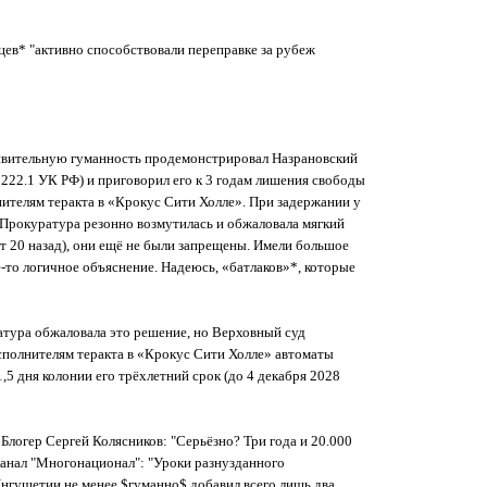
цев* "активно способствовали переправке за рубеж
дивительную гуманность продемонстрировал Назрановский
222.1 УК РФ) и приговорил его к 3 годам лишения свободы
нителям теракта в «Крокус Сити Холле». При задержании у
. Прокуратура резонно возмутилась и обжаловала мягкий
ет 20 назад), они ещё не были запрещены. Имели большое
е-то логичное объяснение. Надеюсь, «батлаков»*, которые
ратура обжаловала это решение, но Верховный суд
исполнителям теракта в «Крокус Сити Холле» автоматы
1,5 дня колонии его трёхлетний срок (до 4 декабря 2028
Блогер Сергей Колясников: "Серьёзно? Три года и 20.000
-канал "Многонационал": "Уроки разнузданного
нгушетии не менее $гуманно$ добавил всего лишь два