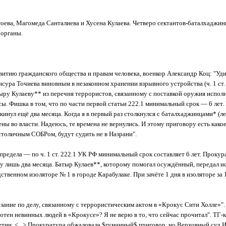
оева, Магомеда Санталиева и Хусена Кулаева. Четверо сектантов-баталхаджин
 органы.
витию гражданского общества и правам человека, военкор Александр Коц: "У
ра Точиева виновным в незаконном хранении взрывного устройства (ч. 1 ст. 
тыру Кулаеву** из перечня террористов, связанному с поставкой оружия испол
ы. Фишка в том, что по части первой статьи 222.1 минимальный срок — 6 лет
инул ещё два месяца. Когда я в первый раз столкнулся с баталхаджинцами* (л
ы во власти. Надеюсь, те времена не вернулись. И этому приговору есть како
столичным СОБРом, будут судить не в Назрани".
предела — по ч. 1 ст. 222.1 УК РФ минимальный срок составляет 6 лет. Проку
ку лишь два месяца. Батыр Кулаев**, которому помогал осуждённый, передал 
твенном изоляторе № 1 в городе Карабулаке. При зачёте 1 дня в изоляторе за 
зание по делу, связанному с террористическим актом в «Крокус Сити Холле»". 
отен невинных людей в «Крокусе»? Я не верю в то, что сейчас прочитал". ТГ
ии. <...> Прокуратура обжаловала $гуманный$ приговор, но Верховный суд И