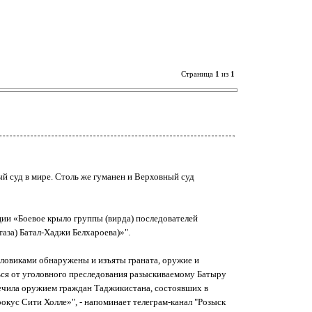
Страница
1
из
1
ый суд в мире. Столь же гуманен и Верховный суд
ции «Боевое крыло группы (вирда) последователей
аза) Батал-Хаджи Белхароева)»".
иловиками обнаружены и изъяты граната, оружие и
ться от уголовного преследования разыскиваемому Батыру
печила оружием граждан Таджикистана, состоявших в
кус Сити Холле»", - напоминает телеграм-канал "Розыск