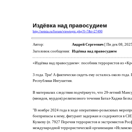
Издёвка над правосудием
http://sotnia.ru/forum/viewtopic.php?f=7&t=27490
Автор:
Андрей Сергеевич
[ Пн дек 08, 2025
Заголовок сообщения:
Издёвка над правосудием
«Издёвка над правосудием»: пособник террористов из «К
3 года. Три! А фактически сидеть ему осталось около год
Республики Ингушетия.
В материалах следствия подчёркнуто, что 29-летний Манс
(мюидов, мурдов) религиозного течения Батал-Хаджи Белха
"В ноябре 2024 года в ходе оперативно-розыскных меропри
боеприпасы к нему, фигурант задержан и содержится в СИЗ
Кулаеву (п. 7927 Перечня террористов и экстремистов Ро
международной террористической организации «Исламское 