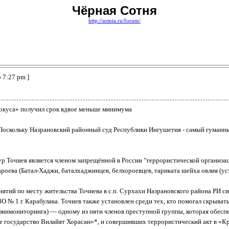
Чёрная Сотня
http://sotnia.ru/forum/
 7:27 pm ]
рокуса» получил срок вдвое меньше минимума
а. Поскольку Назрановский районный суд Республики Ингушетия - самый гуманн
ур Точиев является членом запрещённой в России "террористической организа
роева (Батал-Хаджи, баталхаджинцев, белхороевцев, тариката шейха овлия (уст
ятий по месту жительства Точиева в с.п. Сурхахи Назрановского района РИ с
О № 1 г. Карабулака. Точиев также установлен среди тех, кто помогал скрыва
сфинмониторинга) — одному из пяти членов преступной группы, которая обес
государство Вилайят Хорасан»*, и совершивших террористический акт в «Кро