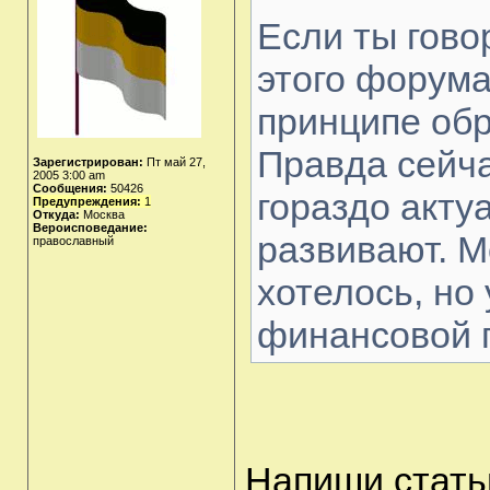
Если ты гово
этого форума
принципе обр
Правда сейча
Зарегистрирован:
Пт май 27,
2005 3:00 am
Сообщения:
50426
гораздо акту
Предупреждения:
1
Откуда:
Москва
Вероисповедание:
развивают. М
православный
хотелось, но
финансовой 
Напиши стать