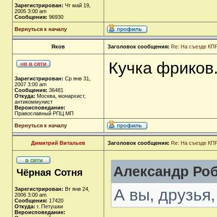
Зарегистрирован:
Чт май 19,
2005 3:00 am
Сообщения:
96930
Вернуться к началу
Яков
Заголовок сообщения:
Re: На съезде КПР
Кучка фриков
Зарегистрирован:
Ср янв 31,
2007 3:00 am
Сообщения:
36481
Откуда:
Москва, монархист,
антикоммунист
Вероисповедание:
Православный РПЦ МП
Вернуться к началу
Димитрий Витальев
Заголовок сообщения:
Re: На съезде КПР
Александр Роб
Чёрная Сотня
А вы, друзья,
Зарегистрирован:
Вт янв 24,
2006 3:00 am
Сообщения:
17420
Откуда:
г. Петушки
Вероисповедание: