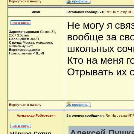
Вернуться к началу
Яков
Заголовок сообщения:
Re: На съезде КПР
Не могу я свя
Зарегистрирован:
Ср янв 31,
вообще за св
2007 3:00 am
Сообщения:
36481
Откуда:
Москва, монархист,
школьных соч
антикоммунист
Вероисповедание:
Православный РПЦ МП
Кто на меня г
Отрывать их о
Вернуться к началу
Александр Робертович
Заголовок сообщения:
Re: На съезде КПР
Алексей Пушка
Чёрная Сотня