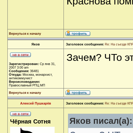
Краснова пом
Вернуться к началу
Яков
Заголовок сообщения:
Re: На съезде КПР
Зачем? ЧТо эт
Зарегистрирован:
Ср янв 31,
2007 3:00 am
Сообщения:
36481
Откуда:
Москва, монархист,
антикоммунист
Вероисповедание:
Православный РПЦ МП
Вернуться к началу
Алексей Пушкарёв
Заголовок сообщения:
Re: На съезде КПР
Яков писал(а):
Чёрная Сотня