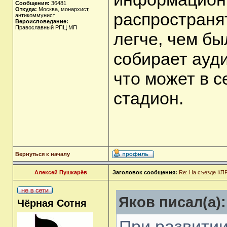
Сообщения:
36481
Откуда:
Москва, монархист,
распростран
антикоммунист
Вероисповедание:
Православный РПЦ МП
легче, чем б
собирает ауд
что может в 
стадион.
Вернуться к началу
Алексей Пушкарёв
Заголовок сообщения:
Re: На съезде КПР
Яков писал(а):
Чёрная Сотня
При развити