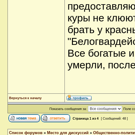
предоставляю
куры не клюют
брать у красн
"Белогвардейс
Все богатые 
умерли, после
Вернуться к началу
Показать сообщения за:
Поле с
Страница
1
из
4
[ Сообщений: 48 ]
Список форумов
»
Место для дискуссий
»
Общественно-полити