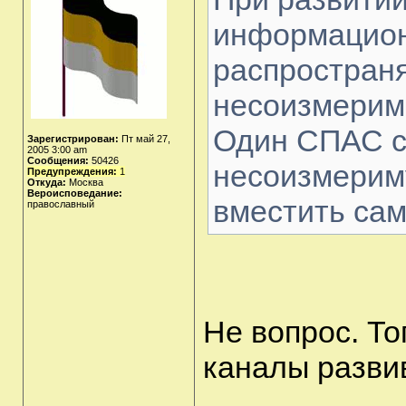
информацион
распростран
несоизмеримо
Один СПАС с
Зарегистрирован:
Пт май 27,
2005 3:00 am
Сообщения:
50426
несоизмериму
Предупреждения:
1
Откуда:
Москва
Вероисповедание:
вместить са
православный
Не вопрос. То
каналы развив