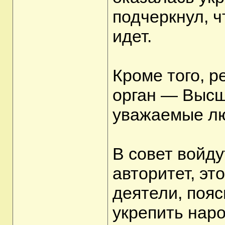
подчеркнул, ч
идет.
Кроме того, 
орган — Высш
уважаемые лю
В совет войд
авторитет, эт
деятели, поя
укрепить нар