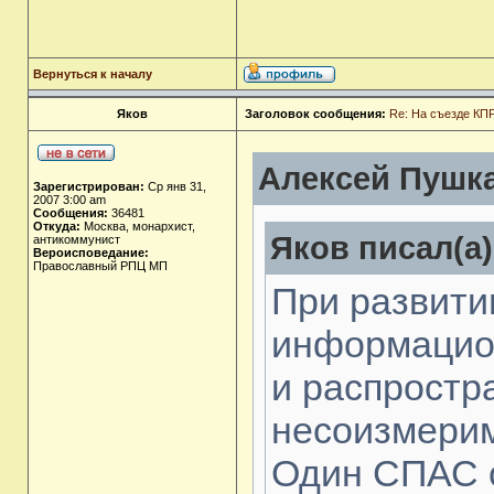
Вернуться к началу
Яков
Заголовок сообщения:
Re: На съезде КПР
Алексей Пушка
Зарегистрирован:
Ср янв 31,
2007 3:00 am
Сообщения:
36481
Откуда:
Москва, монархист,
Яков писал(а)
антикоммунист
Вероисповедание:
Православный РПЦ МП
При развити
информацион
и распрост
несоизмерим
Один СПАС 