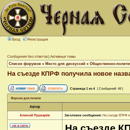
Вход
Регистрация
Сообщения без ответов
|
Активные темы
Список форумов
»
Место для дискуссий
»
Общественно-полити
На съезде КПРФ получила новое назва
Страница
1
из
4
[ Сообщений: 48 ]
Версия для печати
Автор
Алексей Пушкарёв
Заголовок сообщения:
На съезде КПРФ п
На съезде К