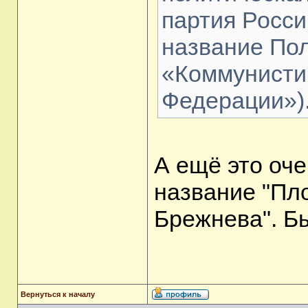
партия Росс
название Пол
«Коммунисти
Федерации»)
А ещё это оч
название "Пл
Брежнева". Б
Вернуться к началу