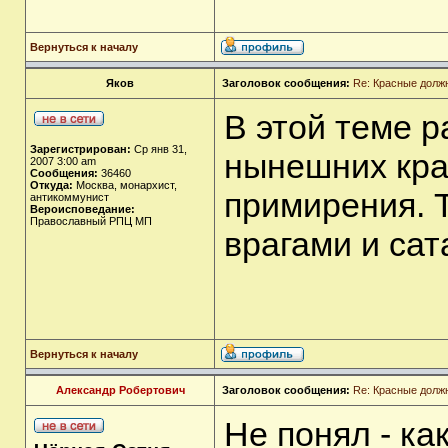
Вернуться к началу
Яков
Заголовок сообщения:
Re: Красные долж
В этой теме 
Зарегистрирован:
Ср янв 31,
нынешних кра
2007 3:00 am
Сообщения:
36460
Откуда:
Москва, монархист,
примирения. 
антикоммунист
Вероисповедание:
Православный РПЦ МП
врагами и сат
Вернуться к началу
Александр Робертович
Заголовок сообщения:
Re: Красные долж
Не понял - ка