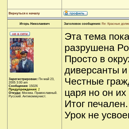
Вернуться к началу
Игорь Николаевич
Заголовок сообщения:
Re: Красные долж
Эта тема пок
разрушена Ро
Просто в окр
диверсанты и
Честные граж
Зарегистрирован:
Пн май 23,
2005 3:00 am
Сообщения:
15026
царя но он их
Предупреждения:
2
Откуда:
Москва. Православный.
Русский. Антикоммунист.
Итог печален.
Урок не усвое