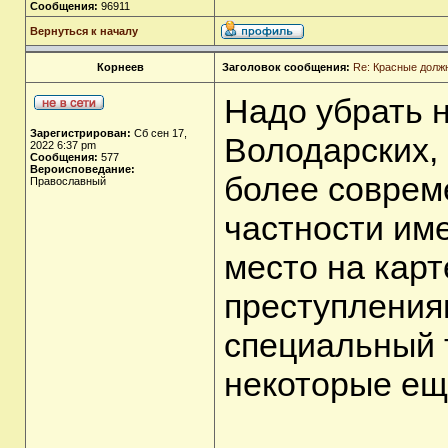
Сообщения:
96911
Вернуться к началу
Корнеев
Заголовок сообщения:
Re: Красные долж
Надо убрать н
Зарегистрирован:
Сб сен 17,
Володарских, 
2022 6:37 pm
Сообщения:
577
Вероисповедание:
более соврем
Православный
частности им
место на карт
преступления
специальный 
некоторые ещ