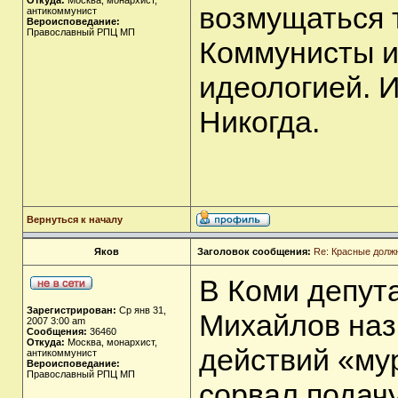
Откуда:
Москва, монархист,
возмущаться т
антикоммунист
Вероисповедание:
Православный РПЦ МП
Коммунисты и
идеологией. И
Никогда.
Вернуться к началу
Яков
Заголовок сообщения:
Re: Красные долж
В Коми депут
Зарегистрирован:
Ср янв 31,
Михайлов наз
2007 3:00 am
Сообщения:
36460
Откуда:
Москва, монархист,
действий «му
антикоммунист
Вероисповедание:
Православный РПЦ МП
сорвал подач