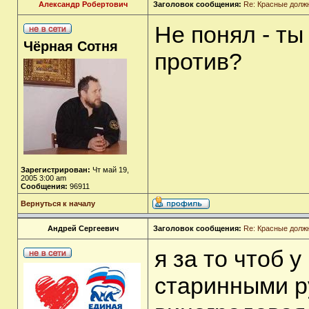
Александр Робертович
Заголовок сообщения:
Re: Красные долж
Не понял - ты
Чёрная Сотня
против?
Зарегистрирован:
Чт май 19,
2005 3:00 am
Сообщения:
96911
Вернуться к началу
Андрей Сергеевич
Заголовок сообщения:
Re: Красные долж
я за то чтоб 
старинными р