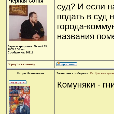
Чёрная Сотня
суд? И если н
подать в суд
города-комму
названия пом
Зарегистрирован:
Чт май 19,
2005 3:00 am
Сообщения:
96911
Вернуться к началу
Игорь Николаевич
Заголовок сообщения:
Re: Красные долж
Комуняки - гн