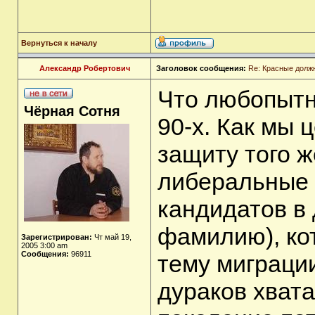
Вернуться к началу
Александр Робертович
Заголовок сообщения:
Re: Красные долж
Что любопытн
Чёрная Сотня
90-х. Как мы 
защиту того 
либеральные 
кандидатов в
фамилию), ко
Зарегистрирован:
Чт май 19,
2005 3:00 am
Сообщения:
96911
тему миграции
дураков хвата