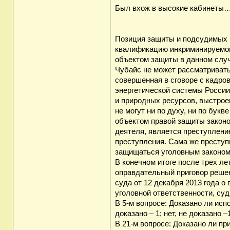
Был вхож в высокие кабинеты
Позиция защиты и подсудимых п
квалификацию инкриминируемого
объектом защиты в данном случ
Чубайс не может рассматривать
совершенная в сговоре с кадр
энергетической системы России
и природных ресурсов, выстро
не могут ни по духу, ни по бук
объектом правой защиты законо
деятеля, является преступление
преступления. Сама же преступ
защищаться уголовным законом
В конечном итоге после трех л
оправдательный приговор решен
суда от 12 декабря 2013 года 
уголовной ответственности, су
В 5-м вопросе: Доказано ли ис
доказано – 1; нет, не доказано
В 21-м вопросе: Доказано ли п