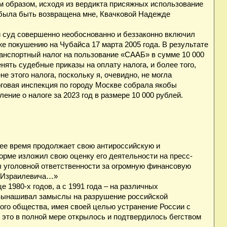
м образом, исходя из вердикта присяжных использование
была быть возвращена мне, Квачковой Надежде
и суд совершенно необоснованно и беззаконно включил
е покушению на Чубайса 17 марта 2005 года. В результате
транспортный налог на пользование «СААБ» в сумме 10 000
нять судебные приказы на оплату налога, и более того,
 этого налога, поскольку я, очевидно, не могла
оговая инспекция по городу Москве собрала якобы
ние о налоге за 2023 год в размере 10 000 рублей.
щее время продолжает свою антироссийскую и
орме изложил свою оценку его деятельности на пресс-
ы уголовной ответственности за огромную финансовую
е Израилевича…»
 1980-х годов, а с 1991 года – на различных
 вынашивал замыслы на разрушение российской
ого общества, имея своей целью устранение России с
е это в полной мере открылось и подтвердилось бегством