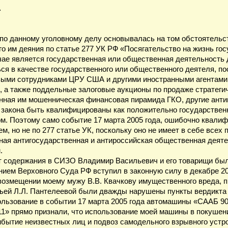
…
о данному уголовному делу основывалась на том обстоятельст
 им деяния по статье 277 УК РФ «Посягательство на жизнь гос
ае является государственная или общественная деятельность д
ся в качестве государственного или общественного деятеля, по
овыми сотрудниками ЦРУ США и другими иностранными агентам
, а также поддельные залоговые аукционы по продаже стратег
енная им мошенническая финансовая пирамида ГКО, другие ант
ве закона быть квалифицированы как положительно государствен
м. Поэтому само событие 17 марта 2005 года, ошибочно квалиф
м, но не по 277 статье УК, поскольку оно не имеет в себе всех 
ная антигосударственная и антироссийская общественная деяте
.
ет содержания в СИЗО Владимир Васильевич и его товарищи бы
ием Верховного Суда РФ вступил в законную силу в декабре 20
о возмещении моему мужу В.В. Квачкову имущественного вреда, 
дьей Л.Л. Пантелеевой были дважды нарушены пункты вердикта
пользование в событии 17 марта 2005 года автомашины «СААБ 90
 –11» прямо признали, что использование моей машины в покушен
рибытие неизвестных лиц и подвоз самодельного взрывного устр