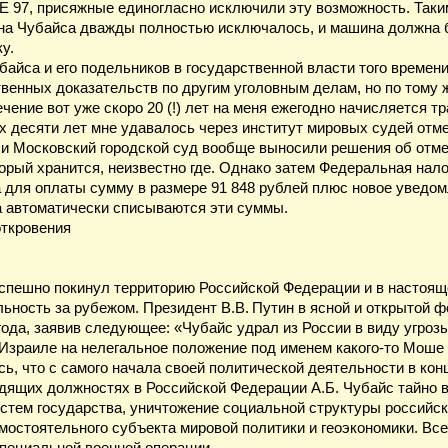
Е 97, присяжные единогласно исключили эту возможность. Таки
на Чубайса дважды полностью исключалось, и машина должна 
у.
байса и его подельников в государственной власти того времен
венных доказательств по другим уголовным делам, но по тому ж
ечение вот уже скоро 20 (!) лет на меня ежегодно начисляется 
х десяти лет мне удавалось через институт мировых судей отме
и Московский городской суд вообще выносили решения об отмене
орый хранится, неизвестно где. Однако затем Федеральная нал
для оплаты сумму в размере 91 848 рублей плюс новое уведомле
а автоматически списываются эти суммы.
откровения
с спешно покинул территорию Российской Федерации и в настоя
ьность за рубежом. Президент В.В. Путин в ясной и открытой ф
года, заявив следующее: «Чубайс удрал из России в виду угроз
зраиле на нелегальное положение под именем какого-то Мош
, что с самого начала своей политической деятельности в конце
одящих должностях в Российской Федерации А.Б. Чубайс тайно
стем государства, уничтожение социальной структуры российск
амостоятельного субъекта мировой политики и геоэкономики. Вс