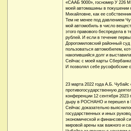
«СААБ 9000», госномер У 226 М
моей автомашины в покушении 
Михайловне, как ее собственник
Тем не менее под давлением Чу
мой автомобиль в число вещест
этого правового беспредела в т
рублей. И если в течение первы
Дорогомиловский районный суд 
пользоваться автомобилем, кот
накопившийся долг и выставила 
Сейчас с моей карты Сбербанк
И позволял себе русофобские 
23 марта 2022 года А.Б. Чубай
противогосударственную деятел
конференции 12 сентября 2023 
дыру в РОСНАНО и перешел в И
Сейчас доказательно выяснилось
государственных и иных руков
экономической и финансовой си
мировой арены как важного и с