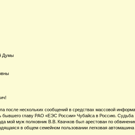
й Думы
овны
ич!
ила после нескольких сообщений в средствах массовой информ
ь бывшего главу РАО «ЕЭС России» Чубайса в Россию. Судьба 
года мой муж полковник В.В. Квачков был арестован по обвинени
одящаяся в общем семейном пользовании легковая автомашина 