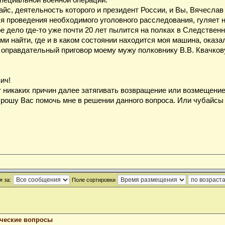
специальной военной операции.
айс, деятельность которого и президент России, и Вы, Вячесла
ля проведения необходимого уголовного расследования, гуляет 
е дело где-то уже почти 20 лет пылится на полках в Следственн
ми найти, где и в каком состоянии находится моя машина, оказ
 оправдательный приговор моему мужу полковнику В.В. Квачкову
ич!
т никаких причин далее затягивать возвращение или возмещени
Прошу Вас помочь мне в решении данного вопроса. Или чубайсы 
 за:
Поле сортировки
ческие вопросы