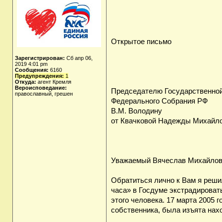
Открытое письмо
Зарегистрирован:
Сб апр 06,
2019 4:01 pm
Сообщения:
6160
Предупреждения:
1
Откуда:
агент Кремля
Вероисповедание:
Председателю Государственно
православный, грешен
Федерального Собрания РФ
В.М. Володину
от Квачковой Надежды Михайл
Уважаемый Вячеслав Михайлов
Обратиться лично к Вам я реш
часа» в Госдуме экстрадироват
этого человека. 17 марта 2005 
собственника, была изъята нах