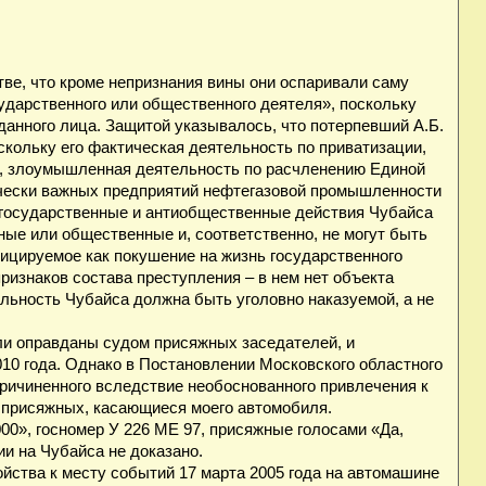
ве, что кроме непризнания вины они оспаривали саму
ударственного или общественного деятеля», поскольку
анного лица. Защитой указывалось, что потерпевший А.Б.
скольку его фактическая деятельность по приватизации,
и, злоумышленная деятельность по расчленению Единой
ически важных предприятий нефтегазовой промышленности
игосударственные и антиобщественные действия Чубайса
ные или общественные и, соответственно, не могут быть
ицируемое как покушение на жизнь государственного
признаков состава преступления – в нем нет объекта
льность Чубайса должна быть уголовно наказуемой, а не
ли оправданы судом присяжных заседателей, и
10 года. Однако в Постановлении Московского областного
причиненного вследствие необоснованного привлечения к
 присяжных, касающиеся моего автомобиля.
00», госномер У 226 МЕ 97, присяжные голосами «Да,
ии на Чубайса не доказано.
ойства к месту событий 17 марта 2005 года на автомашине