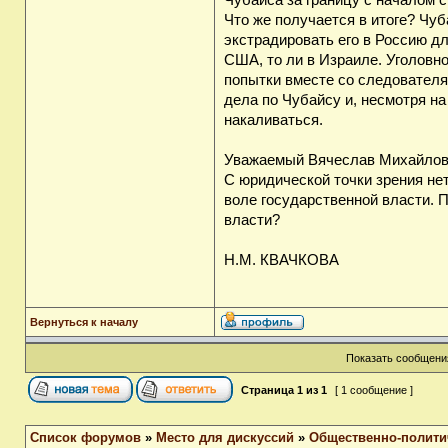
Чубайса за границу с началом 
Что же получается в итоге? Чуб
экстрадировать его в Россию д
США, то ли в Израиле. Уголовно
попытки вместе со следователя
дела по Чубайсу и, несмотря на
накаливаться.
Уважаемый Вячеслав Михайлов
С юридической точки зрения не
воле государственной власти. 
власти?
Н.М. КВАЧКОВА
Вернуться к началу
Показать сообщения
Страница
1
из
1
[ 1 сообщение ]
Список форумов
»
Место для дискуссий
»
Общественно-полити