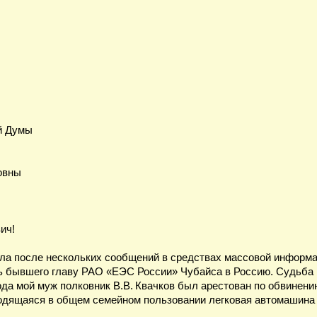
й Думы
овны
ич!
ила после нескольких сообщений в средствах массовой информ
ь бывшего главу РАО «ЕЭС России» Чубайса в Россию. Судьба 
года мой муж полковник В.В. Квачков был арестован по обвинени
одящаяся в общем семейном пользовании легковая автомашина 