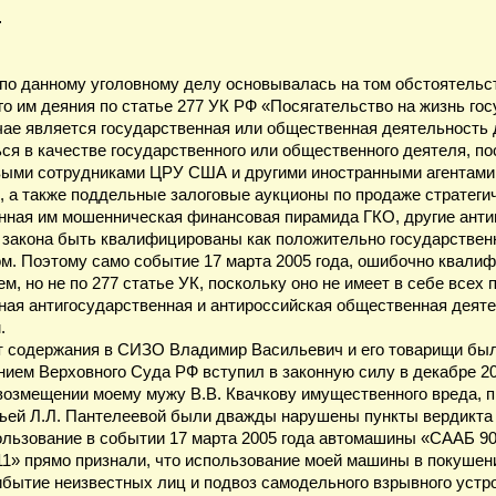
…
о данному уголовному делу основывалась на том обстоятельст
 им деяния по статье 277 УК РФ «Посягательство на жизнь гос
ае является государственная или общественная деятельность д
ся в качестве государственного или общественного деятеля, по
овыми сотрудниками ЦРУ США и другими иностранными агентам
, а также поддельные залоговые аукционы по продаже стратег
енная им мошенническая финансовая пирамида ГКО, другие ант
ве закона быть квалифицированы как положительно государствен
м. Поэтому само событие 17 марта 2005 года, ошибочно квалиф
м, но не по 277 статье УК, поскольку оно не имеет в себе всех 
ная антигосударственная и антироссийская общественная деяте
.
ет содержания в СИЗО Владимир Васильевич и его товарищи бы
ием Верховного Суда РФ вступил в законную силу в декабре 20
о возмещении моему мужу В.В. Квачкову имущественного вреда, 
дьей Л.Л. Пантелеевой были дважды нарушены пункты вердикта
пользование в событии 17 марта 2005 года автомашины «СААБ 90
 –11» прямо признали, что использование моей машины в покушен
рибытие неизвестных лиц и подвоз самодельного взрывного устр