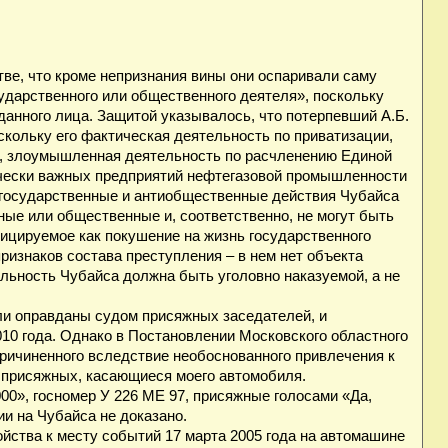
ве, что кроме непризнания вины они оспаривали саму
ударственного или общественного деятеля», поскольку
анного лица. Защитой указывалось, что потерпевший А.Б.
скольку его фактическая деятельность по приватизации,
и, злоумышленная деятельность по расчленению Единой
ически важных предприятий нефтегазовой промышленности
игосударственные и антиобщественные действия Чубайса
ные или общественные и, соответственно, не могут быть
ицируемое как покушение на жизнь государственного
признаков состава преступления – в нем нет объекта
льность Чубайса должна быть уголовно наказуемой, а не
ли оправданы судом присяжных заседателей, и
10 года. Однако в Постановлении Московского областного
причиненного вследствие необоснованного привлечения к
 присяжных, касающиеся моего автомобиля.
00», госномер У 226 МЕ 97, присяжные голосами «Да,
ии на Чубайса не доказано.
ойства к месту событий 17 марта 2005 года на автомашине