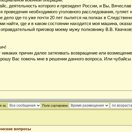
специальной военной операции.
айс, деятельность которого и президент России, и Вы, Вячесла
ля проведения необходимого уголовного расследования, гуляет 
е дело где-то уже почти 20 лет пылится на полках в Следственн
ми найти, где и в каком состоянии находится моя машина, оказ
 оправдательный приговор моему мужу полковнику В.В. Квачкову
ич!
т никаких причин далее затягивать возвращение или возмещени
Прошу Вас помочь мне в решении данного вопроса. Или чубайсы 
 за:
Поле сортировки
ческие вопросы