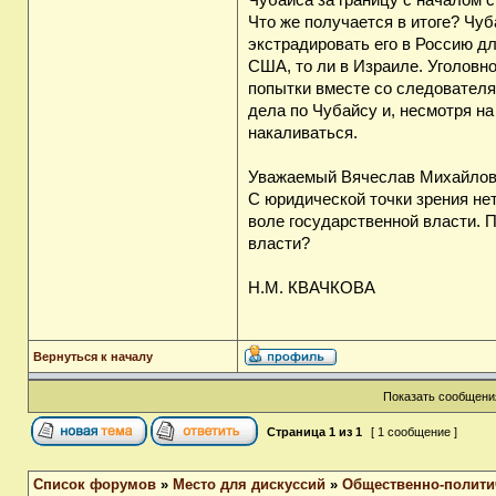
Чубайса за границу с началом 
Что же получается в итоге? Чуб
экстрадировать его в Россию д
США, то ли в Израиле. Уголовно
попытки вместе со следователя
дела по Чубайсу и, несмотря на
накаливаться.
Уважаемый Вячеслав Михайлов
С юридической точки зрения не
воле государственной власти. 
власти?
Н.М. КВАЧКОВА
Вернуться к началу
Показать сообщения
Страница
1
из
1
[ 1 сообщение ]
Список форумов
»
Место для дискуссий
»
Общественно-полити