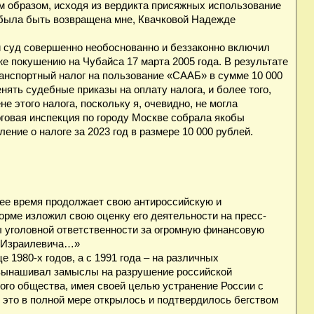
м образом, исходя из вердикта присяжных использование
была быть возвращена мне, Квачковой Надежде
и суд совершенно необоснованно и беззаконно включил
е покушению на Чубайса 17 марта 2005 года. В результате
транспортный налог на пользование «СААБ» в сумме 10 000
нять судебные приказы на оплату налога, и более того,
 этого налога, поскольку я, очевидно, не могла
оговая инспекция по городу Москве собрала якобы
ние о налоге за 2023 год в размере 10 000 рублей.
щее время продолжает свою антироссийскую и
орме изложил свою оценку его деятельности на пресс-
ы уголовной ответственности за огромную финансовую
е Израилевича…»
 1980-х годов, а с 1991 года – на различных
 вынашивал замыслы на разрушение российской
ого общества, имея своей целью устранение России с
е это в полной мере открылось и подтвердилось бегством