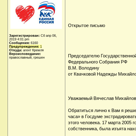
Открытое письмо
Зарегистрирован:
Сб апр 06,
2019 4:01 pm
Сообщения:
6160
Предупреждения:
1
Откуда:
агент Кремля
Вероисповедание:
Председателю Государственно
православный, грешен
Федерального Собрания РФ
В.М. Володину
от Квачковой Надежды Михайл
Уважаемый Вячеслав Михайлов
Обратиться лично к Вам я реш
часа» в Госдуме экстрадироват
этого человека. 17 марта 2005 
собственника, была изъята нах