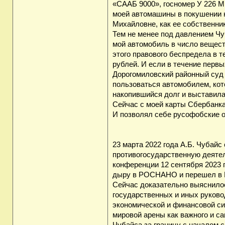
«СААБ 9000», госномер У 226 М
моей автомашины в покушении 
Михайловне, как ее собственник
Тем не менее под давлением Чу
мой автомобиль в число вещест
этого правового беспредела в т
рублей. И если в течение первы
Дорогомиловский районный суд 
пользоваться автомобилем, кот
накопившийся долг и выставила 
Сейчас с моей карты Сбербанк
И позволял себе русофобские 
23 марта 2022 года А.Б. Чубай
противогосударственную деятел
конференции 12 сентября 2023 
дыру в РОСНАНО и перешел в И
Сейчас доказательно выяснилось
государственных и иных руков
экономической и финансовой си
мировой арены как важного и с