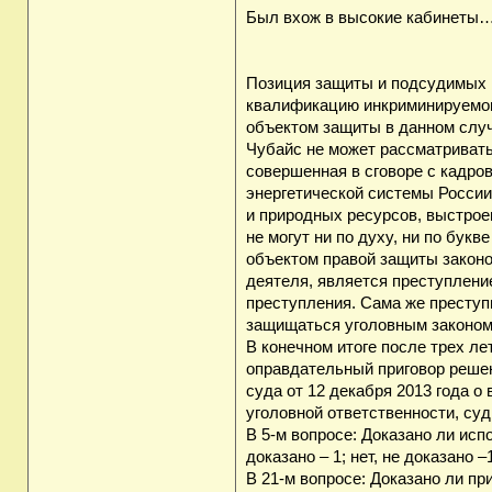
Был вхож в высокие кабинеты
Позиция защиты и подсудимых п
квалификацию инкриминируемого
объектом защиты в данном случ
Чубайс не может рассматривать
совершенная в сговоре с кадр
энергетической системы России
и природных ресурсов, выстро
не могут ни по духу, ни по бук
объектом правой защиты законо
деятеля, является преступление
преступления. Сама же преступ
защищаться уголовным законом
В конечном итоге после трех л
оправдательный приговор решен
суда от 12 декабря 2013 года 
уголовной ответственности, су
В 5-м вопросе: Доказано ли ис
доказано – 1; нет, не доказано
В 21-м вопросе: Доказано ли п