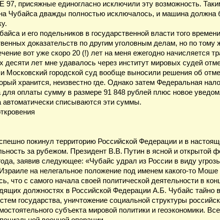
Е 97, присяжные единогласно исключили эту возможность. Таки
на Чубайса дважды полностью исключалось, и машина должна 
у.
байса и его подельников в государственной власти того времен
венных доказательств по другим уголовным делам, но по тому ж
ечение вот уже скоро 20 (!) лет на меня ежегодно начисляется 
х десяти лет мне удавалось через институт мировых судей отме
и Московский городской суд вообще выносили решения об отмене
орый хранится, неизвестно где. Однако затем Федеральная нал
для оплаты сумму в размере 91 848 рублей плюс новое уведомле
а автоматически списываются эти суммы.
откровения
с спешно покинул территорию Российской Федерации и в настоя
ьность за рубежом. Президент В.В. Путин в ясной и открытой ф
года, заявив следующее: «Чубайс удрал из России в виду угроз
зраиле на нелегальное положение под именем какого-то Мош
, что с самого начала своей политической деятельности в конце
одящих должностях в Российской Федерации А.Б. Чубайс тайно
стем государства, уничтожение социальной структуры российск
амостоятельного субъекта мировой политики и геоэкономики. Вс