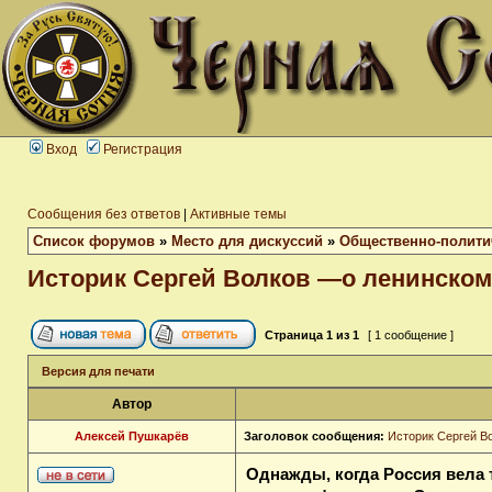
Вход
Регистрация
Сообщения без ответов
|
Активные темы
Список форумов
»
Место для дискуссий
»
Общественно-полити
Историк Сергей Волков —о ленинском
Страница
1
из
1
[ 1 сообщение ]
Версия для печати
Автор
Алексей Пушкарёв
Заголовок сообщения:
Историк Сергей В
Однажды, когда Россия вела 