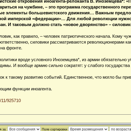
истские откровения иноагента-релоканта В. Иноземцева*: «
тариться на чужбине, – это программа государственного пе
рые элементы большевистского движения… Важным предлож
ой имперской «федерации»… Для любой революции нужно чё
н. И таковым должно стать «новое дворянство» – силовик
ловик, как правило, – человек патриотического начала. Кому чуж
тветственно, силовики рассматриваются революционерами как го
 на фронте.
 политики вроде условного Иноземцева*, из армии обязательно 
димы. И вообще армию сильно сократят: у слабого государства
к к такому развитию событий. Единственное, что могло бы прив
яющим функции иноагента.
4/11/925710
 за:
Поле сортировки