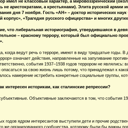
рор имел не классовый характер, а мировоззренческий (ок
не аристократами, а крестьянами). Элита русской армии ис
вания дня 7 ноября. Гость «АН» – доктор исторических наук
 корпус», «Трагедия русского офицерства» и многих других
, что либеральная историография, утвердившаяся в девян
тельное – красному террору, который был официально пров
».
а, когда ведут речь о терроре, имеют в виду тридцатые годы. 
ррор» означает действия, направленные на запугивание противн
ветственно, события 1937–1938 годов террором не являлись: в
й опасаться за свою жизнь лишь потому, что принадлежал к како
валось намерение истребить конкретные социальные группы, к
ак интересен историкам, как сталинские репрессии?
субъективные. Объективные заключаются в том, что события 19
ых годов ядром интересантов выступили дети и прочие родстве
ого же организованного сообщества, которому были бы важны по