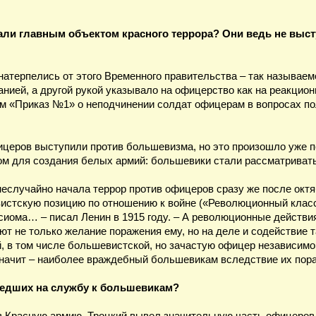
али главным объектом красного террора? Они ведь не выс
о натерпелись от этого Временного правительства – так называ
анией, а другой рукой указывало на офицерство как на реакцио
м «Приказ №1» о неподчинении солдат офицерам в вопросах по
еров выступили против большевизма, но это произошло уже по
 для создания белых армий: большевики стали рассматриватьс
неслучайно начала террор против офицеров сразу же после октя
истскую позицию по отношению к войне («Революционный класс
сиома… – писал Ленин в 1915 году. – А революционные действия
ют не только желание поражения ему, но на деле и содействие 
 в том числе большевистской, но зачастую офицер независимо 
начит – наиболее враждебный большевикам вследствие их пора
шедших на службу к большевикам?