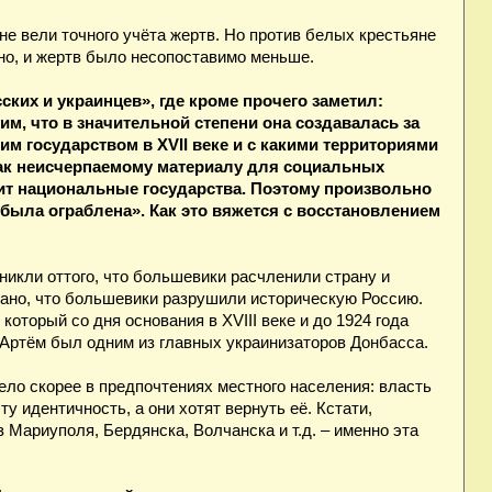
не вели точного учёта жертв. Но против белых крестьяне
но, и жертв было несопоставимо меньше.
ских и украинцев», где кроме прочего заметил:
м, что в значительной степени она создавалась за
им государством в XVII веке и с какими территориями
как неисчерпаемому материалу для социальных
ит национальные государства. Поэтому произвольно
ыла ограблена». Как это вяжется с восстановлением
никли оттого, что большевики расчленили страну и
зано, что большевики разрушили историческую Россию.
который со дня основания в XVIII веке и до 1924 года
 Артём был одним из главных украинизаторов Донбасса.
ело скорее в предпочтениях местного населения: власть
 идентичность, а они хотят вернуть её. Кстати,
ариуполя, Бердянска, Волчанска и т.д. – именно эта