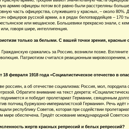
в Красную армию, Троцкий вывел значительную часть офицеров 
ную армию офицеры потом всё равно были расстреляны большев
вную часть офицерства, служившего у красных, – около 80%. Д
яч офицеров русской армии, а в рядах белогвардейцев – 170 т
рестьянское или мещанское. Большевики прекрасно знали, с ке
или, говоря шире, интеллигенция.
триотизм только за белыми. С вашей точки зрения, красные 
 Гражданскую сражались за Россию, возникли позже. Взгляните 
волюция. Патриотизм считался реакционным мировоззрением, н
от 18 февраля 1918 года «Социалистическое отечество в опа
тве россиян, а об отечестве социализма: Россия, мол, породил
 угрозой. Обратите внимание на текст декрета: «Социалистичес
ак поднимется и победит пролетариат Германии, священным долг
тив полчищ буржуазно-империалистской Германии». Речь идёт н
щищали республику Советов, которая при содействии пролетариа
м мире обеспечена. Грядёт основание международной Советской 
исленность жертв красных репрессий и белых репрессий?