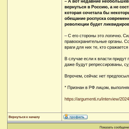
– А вот недавние необольшев
вернуться в Россию, а не сос
которая сочетала бы некото
обещание роспуска современн
революции будет ликвидирова
– С его стороны это логично. Си
правоохранительные органы. Соо
враги для них те, кто сражается
В случае если к власти придут
даже будут репрессированы, су
Впрочем, сейчас нет предпосыло
* Признан в РФ лицом, выполн
https://argumenti.ru/interview/202
Вернуться к началу
Показать сообщения