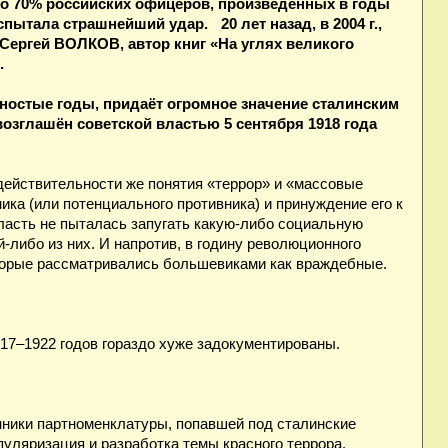
оло 70% российских офицеров, произведённых в годы
пытала страшнейший удар. 20 лет назад, в 2004 г.,
 Сергей ВОЛКОВ, автор книг «На углях великого
.
остые годы, придаёт огромное значение сталинским
озглашён советской властью 5 сентября 1918 года
В действительности же понятия «террор» и «массовые
ика (или потенциального противника) и принуждение его к
ласть не пыталась запугать какую-либо социальную
й-либо из них. И напротив, в годину революционного
оторые рассматривались большевиками как враждебные.
17–1922 годов гораздо хуже задокументированы.
нники партноменклатуры, попавшей под сталинские
пуляризация и разработка темы красного террора.