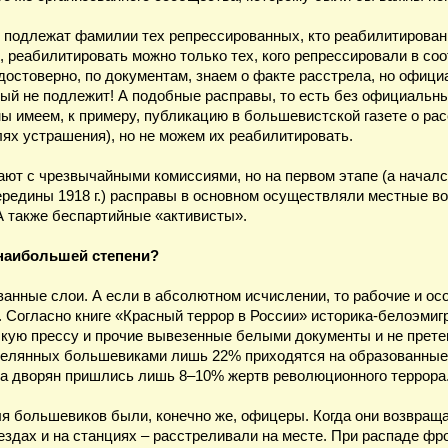
 подлежат фамилии тех репрессированных, кто реабилитирован.
, реабилитировать можно только тех, кого репрессировали в с
остоверно, по документам, знаем о факте расстрела, но официа
ый не подлежит! А подобные расправы, то есть без официальн
мы имеем, к примеру, публикацию в большевистской газете о р
лях устрашения), но не можем их реабилитировать.
ют с чрезвычайными комиссиями, но на первом этапе (а начался
ередины 1918 г.) расправы в основном осуществляли местные 
А также беспартийные «активисты».
 наибольшей степени?
ованные слои. А если в абсолютном исчислении, то рабочие и о
 Согласно книге «Красный террор в России» историка-белоэмигр
скую прессу и прочие вывезенные белыми документы и не прете
трелянных большевиками лишь 22% приходятся на образованные с
на дворян пришлись лишь 8–10% жертв революционного террора
я большевиков были, конечно же, офицеры. Когда они возвраща
здах и на станциях – расстреливали на месте. При распаде фро