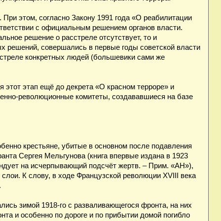
 При этом, согласно Закону 1991 года «О реабилитации
оответствии с официальным решением органов власти.
льное решение о расстреле отсутствует, то и
ых решений, совершались в первые годы советской власти
асстреле конкретных людей (большевики сами же
 этот этап ещё до декрета «О красном терроре» и
военно-революционные комитеты, создававшиеся на базе
собенно крестьяне, убитые в основном после подавления
анта Сергея Мельгунова (книга впервые издана в 1923
ндует на исчерпывающий подсчёт жертв. – Прим. «АН»),
лои. К слову, в ходе Французской революции XVIII века
.
лись зимой 1918-го с разваливающегося фронта, на них
нта и особенно по дороге и по прибытии домой погибло