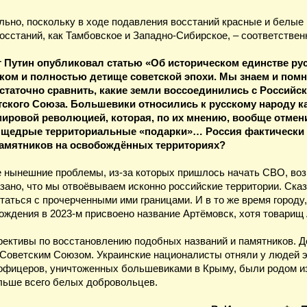
льно, поскольку в ходе подавления восстаний красные и белые 
осстаний, как Тамбовское и Западно-Сибирское, – соответствен
т Путин опубликовал статью «Об историческом единстве рус
ком и полностью детище советской эпохи. Мы знаем и помни
статочно сравнить, какие земли воссоединились с Российск
тского Союза. Большевики относились к русскому народу 
мировой революцией, которая, по их мнению, вообще отмен
 щедрые территориальные «подарки»… Россия фактически б
памятников на освобождённых территориях?
е нынешние проблемы, из-за которых пришлось начать СВО, воз
азано, что мы отвоёвываем исконно российские территории. Ска
таться с прочерченными ими границами. И в то же время городу, 
ождения в 2023-м присвоено название Артёмовск, хотя товарищ
рективы по восстановлению подобных названий и памятников. Д
Советским Союзом. Украинские националисты отняли у людей эту
фицеров, уничтоженных большевиками в Крыму, были родом из М
ольше всего белых добровольцев.