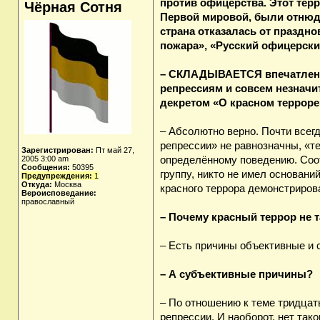
против офицерства. Этот тер
Чёрная Сотня
Первой мировой, были отнюдь 
страна отказалась от праздно
пожара», «Русский офицерский
– СКЛАДЫВАЕТСЯ впечатление
репрессиям и совсем незначи
декретом «О красном терроре
– Абсолютно верно. Почти всегд
репрессии» не равнозначны, «те
Зарегистрирован:
Пт май 27,
2005 3:00 am
определённому поведению. Соот
Сообщения:
50395
группу, никто не имел основани
Предупреждения:
1
Откуда:
Москва
красного террора демонстриро
Вероисповедание:
православный
– Почему красный террор не т
– Есть причины объективные и 
– А субъективные причины?
– По отношению к теме тридцат
репрессии. И наоборот, нет так