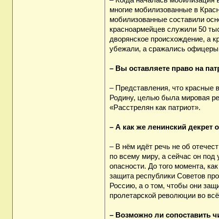
– Когда началась мобилизация 
многие мобилизованные в Крас
мобилизованные составили осно
красноармейцев служили 50 тыс
дворянское происхождение, а к
убежали, а сражались офицеры 
– Вы оставляете право на па
– Представления, что красные в
Родину, целью была мировая ре
«Расстрелян как патриот».
– А как же ленинский декрет 
– В нём идёт речь не об отечес
по всему миру, а сейчас он под
опасности. До того момента, к
защита республики Советов про
Россию, а о том, чтобы они за
пролетарской революции во всё
– Возможно ли сопоставить ч