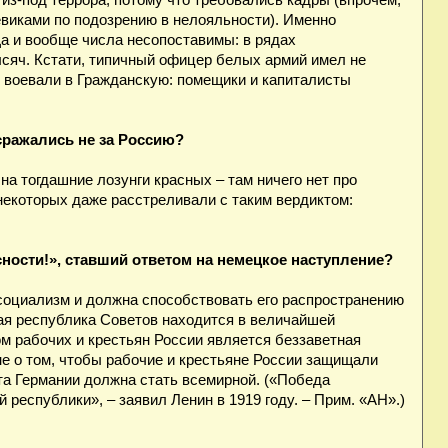
из-под террора, потому что требовались кадры (впрочем,
иками по подозрению в нелояльности). Именно
а и вообще числа несопоставимы: в рядах
ысяч. Кстати, типичный офицер белых армий имел не
м воевали в Гражданскую: помещики и капиталисты
сражались не за Россию?
на тогдашние лозунги красных – там ничего нет про
екоторых даже расстреливали с таким вердиктом:
сности!», ставший ответом на немецкое наступление?
а социализм и должна способствовать его распространению
кая республика Советов находится в величайшей
ом рабочих и крестьян России является беззаветная
е о том, чтобы рабочие и крестьяне России защищали
та Германии должна стать всемирной. («Победа
республики», – заявил Ленин в 1919 году. – Прим. «АН».)