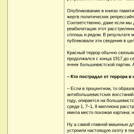
Опубликованию в книгах памяти
жертв политических репрессий»
Соответственно, даже если мы д
реабилитации этот расстрелянн
сплошь и рядом. В результате 
публиковали эти сведения в це
Красный террор обычно связыва
продолжался с конца 1917 до с
ячеек большевистской партии. 
– Кто пострадал от террора в
– Если в процентном, то образ
антибольшевистских восстаний.
году, опирается на большевист
среди 1, 7–1, 8 миллиона расс
имела место похожая картина: 
Ну а самой главной мишенью дл
устроили настоящую охоту в пое