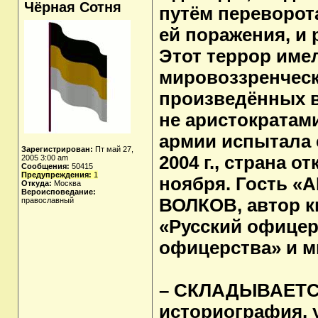
Чёрная Сотня
путём переворот
ей поражения, и
Этот террор имел
мировоззренческ
произведённых 
не аристократами
армии испытала 
Зарегистрирован:
Пт май 27,
2004 г., страна о
2005 3:00 am
Сообщения:
50415
Предупреждения:
1
ноября. Гость «А
Откуда:
Москва
Вероисповедание:
ВОЛКОВ, автор кн
православный
«Русский офицер
офицерства» и м
– СКЛАДЫВАЕТСЯ
историография, 