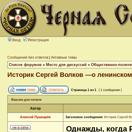
Вход
Регистрация
Сообщения без ответов
|
Активные темы
Список форумов
»
Место для дискуссий
»
Общественно-полити
Историк Сергей Волков —о ленинском
Страница
1
из
1
[ 1 сообщение ]
Версия для печати
Автор
Алексей Пушкарёв
Заголовок сообщения:
Историк Сергей В
Однажды, когда Р