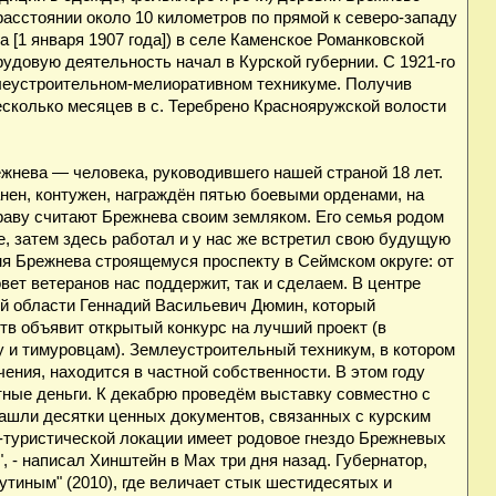
расстоянии около 10 километров по прямой к северо-западу
да [1 января 1907 года]) в селе Каменское Романковской
удовую деятельность начал в Курской губернии. С 1921-го
млеустроительном-мелиоративном техникуме. Получив
сколько месяцев в с. Теребрено Краснояружской волости
жнева — человека, руководившего нашей страной 18 лет.
нен, контужен, награждён пятью боевыми орденами, на
праву считают Брежнева своим земляком. Его семья родом
е, затем здесь работал и у нас же встретил свою будущую
мя Брежнева строящемуся проспекту в Сеймском округе: от
вет ветеранов нас поддержит, так и сделаем. В центре
ей области Геннадий Васильевич Дюмин, который
в объявит открытый конкурс на лучший проект (в
 и тимуровцам). Землеустроительный техникум, в котором
ения, находится в частной собственности. В этом году
тные деньги. К декабрю проведём выставку совместно с
ашли десятки ценных документов, связанных с курским
-туристической локации имеет родовое гнездо Брежневых
, - написал Хинштейн в Мах три дня назад. Губернатор,
утиным" (2010), где величает стык шестидесятых и