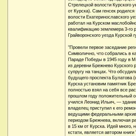
Стрелецкой волости Курского уе
от Курска). Сам генсек родился 
волости Екатеринославского уе
работал на Курском маслобойно
квалификацию землемера 3-го р
Грайворонского уезда Курской 
"Провели первое заседание рег
Символично, что собрались в к
Параде Победы в 1945 году в М
из деревни Брежнево Курского 
супругу на танцах. Что обсуди
будущего проспекта Булатова (о
Курска установим памятник Бре
полностью взял на себя все ра
прошлом году положительный оп
учился Леонид Ильич, — здание 
владелец приступил к его ремо
ведущими федеральными архива
периодом Брежнева, включая ра
в 15 км от Курска. Идей много,
кстати, является автором книги