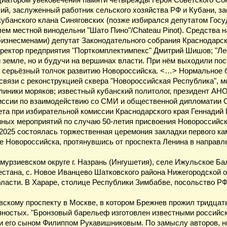
ициатором увековечения памяти четырежды Героя Советского Со
ий, заслуженный работник сельского хозяйства РФ и Кубани, з
кубанского клана Синяговских (позже избирался депутатом Госу
ем местной винодельни "Шато Пино"/Chateau Pinot). Средства 
изнесменами) депутат Законодательного собрания Краснодарск
иректор предприятия "Порткомплектимпекс" Дмитрий Шишов; "Лео
й земле, но и будучи на вершинах власти. При нём выходили по
о серьёзный толчок развитию Новороссийска. <…> Нормальное б
в связи с реконструкцией сквера "Новороссийская Республика", 
иники моряков; известный кубанский политолог, президент АНО 
иссии по взаимодействию со СМИ и общественной дипломатии О
ета при избирательной комиссии Краснодарского края Геннадий 
нных мероприятий по случаю 50-летия присвоения Новороссийску
.2025 состоялась торжественная церемония закладки первого ка
 Новороссийска, протянувшись от проспекта Ленина в направл
урзиевском округе г. Назрань (Ингушетия), селе Ижульское Бал
естана, с. Новое Иванцево Шатковского района Нижегородской о
бласти. В Хараре, столице Республики Зимбабве, посольство РФ 
овскому проспекту в Москве, в котором Брежнев прожил тридцат
яностых. "Бронзовый барельеф изготовлен известными российс
 его сыном Филиппом Рукавишниковым. По замыслу авторов, н