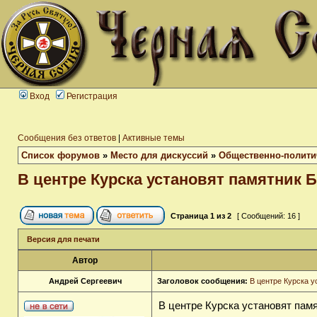
Вход
Регистрация
Сообщения без ответов
|
Активные темы
Список форумов
»
Место для дискуссий
»
Общественно-полити
В центре Курска установят памятник 
Страница
1
из
2
[ Сообщений: 16 ]
Версия для печати
Автор
Андрей Сергеевич
Заголовок сообщения:
В центре Курска 
В центре Курска установят пам