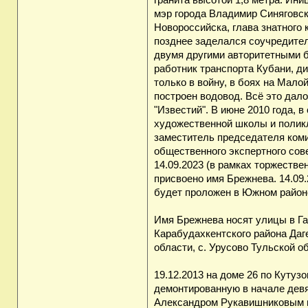
гранита высотой 1,8 метра. Ин
мэр города Владимир Синяговск
Новороссийска, глава знатного 
позднее заделался соучредител
двумя другими авторитетными б
работник транспорта Кубани, д
только в войну, в боях на Мало
построен водовод. Всё это дал
"Известий". В июне 2010 года, 
художественной школы и поликл
заместитель председателя ком
общественного экспертного сов
14.09.2023 (в рамках торжестве
присвоено имя Брежнева. 14.09
будет проложен в Южном районе
Имя Брежнева носят улицы в Гам
Карабудахкентского района Даг
области, с. Урусово Тульской о
19.12.2013 на доме 26 по Кутуз
демонтированную в начале дев
Александром Рукавишниковым и