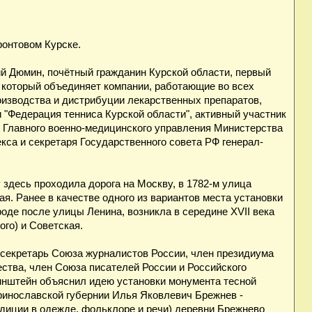
ронтовом Курске.
й Дюмин, почётный гражданин Курской области, первый
 который объединяет компании, работающие во всех
оизводства и дистрибуции лекарственных препаратов,
 "Федерация тенниса Курской области", активный участник
я Главного военно-медицинского управления Министерства
са и секретаря Государственного совета РФ генерал-
 здесь проходила дорога на Москву, в 1782-м улица
. Ранее в качестве одного из вариантов места установки
оде после улицы Ленина, возникла в середине XVII века
ого) и Советская.
, секретарь Союза журналистов России, член президиума
ства, член Союза писателей России и Российского
инштейн объяснил идею установки монумента тесной
еринославской губернии Илья Яковлевич Брежнев -
диции в одежде, фольклоре и речи) деревни Брежнево