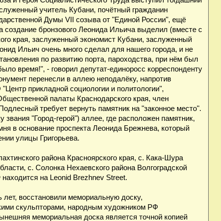
юза и Героя Социалистического Труда выступил тогдашний
аслуженный учитель Кубани, почётный гражданин
дарственной Думы VII созыва от "Единой России", ещё
на создание бронзового Леонида Ильича выделил (вместе с
ого края, заслуженный экономист Кубани, заслуженный
нид Ильич очень много сделал для нашего города, и не
становления по развитию порта, пароходства, при нём был
ыло время!", - говорил депутат-единоросс корреспонденту
монумент перенесли в аллею неподалёку, напротив
"Центр прикладной социологии и политологии",
бщественной палаты Краснодарского края, член
Подлесный требует вернуть памятник на "законное место".
 звания "Город-герой") аллее, где расположен памятник,
мня в основание проспекта Леонида Брежнева, который
ении улицы Григорьева.
ахтинского района Красноярского края, с. Кака-Шура
бласти, с. Солонка Нехаевского района Волгоградской
находится на Leonid Brezhnev Street.
ь лет, восстановили мемориальную доску,
кими скульпторами, народным художником РФ
ынешняя мемориальная доска является точной копией