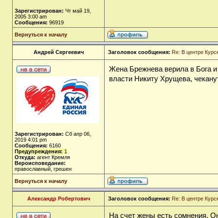
Зарегистрирован:
Чт май 19,
2005 3:00 am
Сообщения:
96919
Вернуться к началу
Андрей Сергеевич
Заголовок сообщения:
Re: В центре Курс
Жена Брежнева верила в Бога и
власти Никиту Хрущева, чеканут
Зарегистрирован:
Сб апр 06,
2019 4:01 pm
Сообщения:
6160
Предупреждения:
1
Откуда:
агент Кремля
Вероисповедание:
православный, грешен
Вернуться к началу
Александр Робертович
Заголовок сообщения:
Re: В центре Курс
На счет жены есть сомнения. О