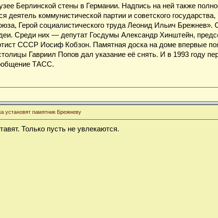
узее Берлинской стены в Германии. Надпись на ней также полнос
ся деятель коммунистической партии и советского государства,
юза, Герой социалистического труда Леонид Ильич Брежнев». 
деи. Среди них — депутат Госдумы Александр Хинштейн, предсе
тист СССР Иосиф Кобзон. Памятная доска на доме впервые появ
столицы Гавриил Попов дал указание её снять. И в 1993 году п
сообщение ТАСС.
ка установят памятник Брежневу
тавят. Только пусть не увлекаются.