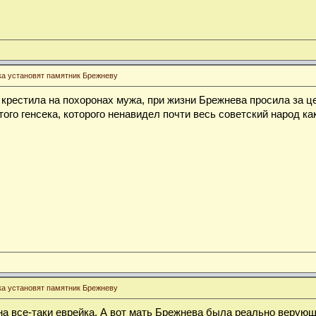
ка установят памятник Брежневу
 крестила на похоронах мужа, при жизни Брежнева просила за ц
ого генсека, которого ненавидел почти весь советский народ ка
ка установят памятник Брежневу
на все-таки еврейка. А вот мать Брежнева была реально верующ