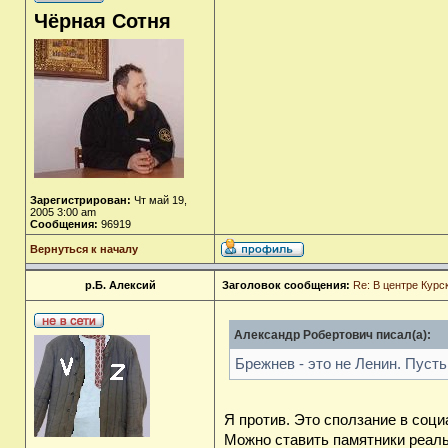
Чёрная Сотня
Зарегистрирован:
Чт май 19,
2005 3:00 am
Сообщения:
96919
Вернуться к началу
р.Б. Алексий
Заголовок сообщения:
Re: В центре Курс
Александр Робертович писал(а):
Брежнев - это не Ленин. Пусть
Я против. Это сползание в соци
Можно ставить памятники реаль