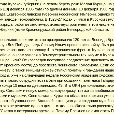
зда Курской губернии (на левом берегу реки Малая Курица, на 
6 [19] декабря 1906 года (по другим данным, 19 декабря 1906 го
зда Екатеринославской губернии Российской Империи, однако тр
м заводе чернорабочим. В 1923-27 годах учился в Курском зе
азряда, работал землемером-землеустроителем, в том числе не
губернии (ныне Краснояружский район Белгородской области).
ионального оргкомитета по празднованию 120-летия Леонида Бре
анун Дня Победы: ведь Леонид Ильич прошёл всю войну, был ра
оскве возглавлял колонну 4-го Украинского фронта. Куряне по 
района, он сам учился в Землеустроительном техникуме в Курск
ли и решили? От краеведов поступило предложение присвоить и
т Красного моста) до проспекта Ленинского Комсомола. Если со
жневу: с такой инициативой выступил почётный гражданин наш
сходы. Уже на следующей неделе Российская академия художест
ыт такого сотрудничества был при создании памятника Гайдару
конца 19 века на Дзержинского, 49. Это ОКН регионального знач
нту. Сделаем и новую мемориальную доску, так же за внебюдже
ми и музеями. Специалисты Курского областного архива уже н
порт об увольнении. Большой потенциал для создания музейно
 но это не решение одного дня — отдельно обязательно расскажу"
 "Сказка о потерянном времени. Почему Брежнев не смог стать П