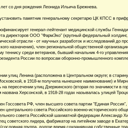
 лет со дня рождения Леонида Ильича Брежнева.
 установить памятник генеральному секретарю ЦК КПСС в приф
рофинансирует генерал-лейтенант медицинской службы Геннади
ета директоров ООО "ФармЭко" (крупный федеральный холдинг,
ческой отрасли - от научных разработок и исследований до пр
кого назначения), член региональной общественной организации
у теннису среди ветеранов, бывший начальник 4-го управлени
езидента России по вопросам оборонно-промышленного комплек
нии улиц Ленина (расположена в Центральном округе; в старину
сковской, в 1918-м получила нынешнее наименование) и Мирная
на пересечении улиц Дзержинского (вторая по значимости в гор
-м названа Херсонской, в 1918-28 годах называлась улицей Троцк
лен Госсовета РФ, член высшего совета партии "Единая Россия"
ен центрального совета Российского военно-исторического обще
тельного совета Российской шахматной федерации Александр Х
тец советского лидера, фабрикатор на литейном заводе в Екат
(сословная группа, долгое время сохранявшая собственные тра