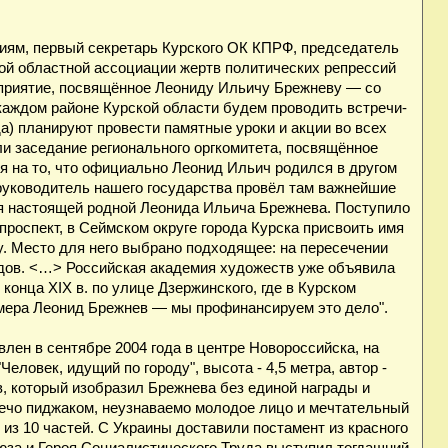
иям, первый секретарь Курского ОК КПРФ, председатель
ой областной ассоциации жертв политических репрессий
оприятие, посвящённое Леониду Ильичу Брежневу — со
 каждом районе Курской области будем проводить встречи-
а) планируют провести памятные уроки и акции во всех
и заседание регионального оргкомитета, посвящённое
 на то, что официально Леонид Ильич родился в другом
 руководитель нашего государства провёл там важнейшие
ся настоящей родной Леонида Ильича Брежнева. Поступило
проспект, в Сеймском округе города Курска присвоить имя
у. Место для него выбрано подходящее: на пересечении
ядов. <…> Российская академия художеств уже объявила
конца XIX в. по улице Дзержинского, где в Курском
емера Леонид Брежнев — мы профинансируем это дело".
лен в сентябре 2004 года в центре Новороссийска, на
ловек, идущий по городу", высота - 4,5 метра, автор -
, который изобразил Брежнева без единой награды и
ечо пиджаком, неузнаваемо молодое лицо и мечтательный
из 10 частей. С Украины доставили постамент из красного