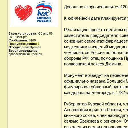
Довольно скоро исполнится 120
К юбилейной дате планируется
Реализацию проекта целиком п
Зарегистрирован:
Сб апр 06,
заместитель председателя сов
2019 4:01 pm
Сообщения:
6160
основных сегментах фармацевти
Предупреждения:
1
медтехники и изделий медицинс
Откуда:
агент Кремля
Вероисповедание:
чемпионатов России по большом
православный, грешен
обороны РФ, отец помощника Пр
полковника Алексея Дюмина.
Монумент возведут на пересече
официально названа Большой Мо
фигурировал обширный пустырь 
как дорога на Белгород, в 1782
Губернатор Курской области, ч
Ассоциации юристов России, чл
книжного союза, член наблюда
связью Брежнева с регионом. О
выходец из семьи однодворцев 