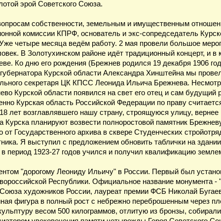
лотой эрой Советского Союза.
вопросам собственности, земельным и имущественным отношен
онной комиссии КПРФ, основатель и экс-сопредседатель Курск
"Уже четыре месяца ведём работу. 2 мая провели большое мер
ловек. В Золотухинском районе идёт традиционный концерт, и в
ве. Ко дню его рождения (Брежнев родился 19 декабря 1906 год
 губернатора Курской области Александра Хинштейна мы провел
льного секретаря ЦК КПСС Леонида Ильича Брежнева. Несмотря
нево Курской области появился на свет его отец и сам будущий
енно Курская область Российской Федерации по праву считает
18 лет возглавлявшего нашу страну, строящуюся улицу, вернее 
да Курска планируют возвести полноростовой памятник Брежнев
о от Государственного архива в сквере Студенческих стройотр
ника. Я выступил с предложением обновить таблички на здании 
 в период 1923-27 годов учился и получил квалификацию земл
нтом "дорогому Леониду Ильичу" в России. Первый был установ
ороссийской Республики. Официальное название монумента - "Че
 Союза художников России, лауреат премии ФСБ Николай Бугаев
ная фигура в полный рост с небрежно переброшенным через пл
ульптуру весом 500 килограммов, отлитую из бронзы, собирали 