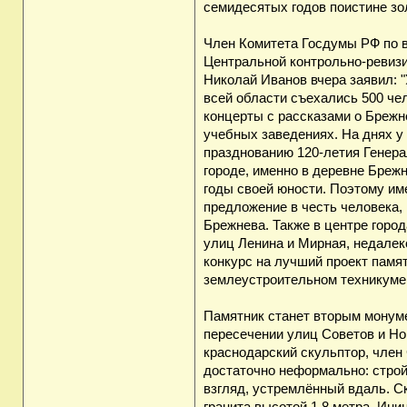
семидесятых годов поистине зо
Член Комитета Госдумы РФ по 
Центральной контрольно-ревизи
Николай Иванов вчера заявил: 
всей области съехались 500 че
концерты с рассказами о Брежне
учебных заведениях. На днях у
празднованию 120-летия Генера
городе, именно в деревне Бреж
годы своей юности. Поэтому им
предложение в честь человека, 
Брежнева. Также в центре горо
улиц Ленина и Мирная, недалек
конкурс на лучший проект памят
землеустроительном техникуме
Памятник станет вторым монуме
пересечении улиц Советов и Нов
краснодарский скульптор, член
достаточно неформально: строй
взгляд, устремлённый вдаль. Ск