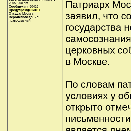
Патриарх Мос
2005 3:00 am
Сообщения:
50426
Предупреждения:
1
заявил, что 
Откуда:
Москва
Вероисповедание:
православный
государства 
самосознания.
церковных со
в Москве.
По словам па
условиях у о
открыто отме
письменности 
является дне