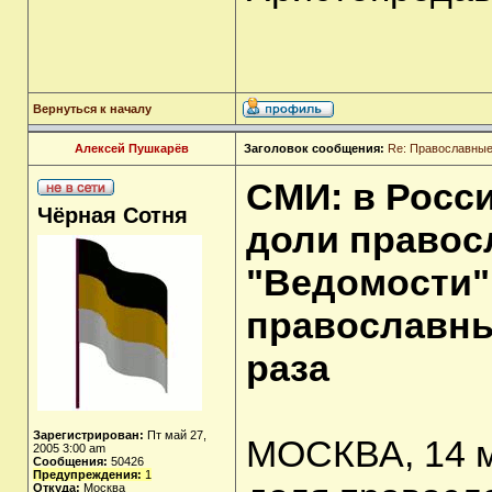
Вернуться к началу
Алексей Пушкарёв
Заголовок сообщения:
Re: Православные
СМИ: в Росс
Чёрная Сотня
доли право
"Ведомости":
православны
раза
Зарегистрирован:
Пт май 27,
МОСКВА, 14 м
2005 3:00 am
Сообщения:
50426
Предупреждения:
1
Откуда:
Москва