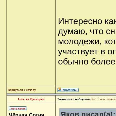
Интересно как
думаю, что с
молодежи, кот
участвует в о
обычно более
Вернуться к началу
Алексей Пушкарёв
Заголовок сообщения:
Re: Православные
Яков писал(а):
Чёрная Сотня