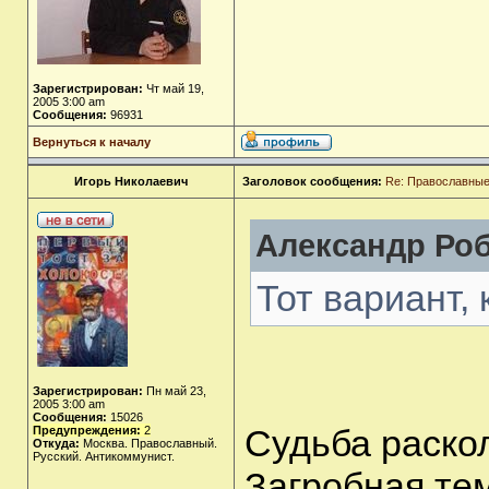
Зарегистрирован:
Чт май 19,
2005 3:00 am
Сообщения:
96931
Вернуться к началу
Игорь Николаевич
Заголовок сообщения:
Re: Православные
Александр Роб
Тот вариант, 
Зарегистрирован:
Пн май 23,
2005 3:00 am
Сообщения:
15026
Судьба раско
Предупреждения:
2
Откуда:
Москва. Православный.
Русский. Антикоммунист.
Загробная тем