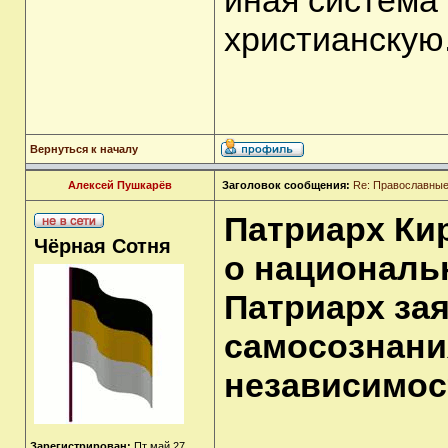
иная система
христианскую
Вернуться к началу
Алексей Пушкарёв
Заголовок сообщения:
Re: Православные
Патриарх Ки
Чёрная Сотня
о националь
Патриарх за
самосознани
независимос
Зарегистрирован:
Пт май 27,