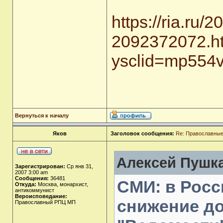
https://ria.ru/
2092372072.h
ysclid=mp554v
Вернуться к началу
Яков
Заголовок сообщения:
Re: Православные
Алексей Пушка
Зарегистрирован:
Ср янв 31,
2007 3:00 am
Сообщения:
36481
СМИ: в Рос
Откуда:
Москва, монархист,
антикоммунист
Вероисповедание:
снижение д
Православный РПЦ МП