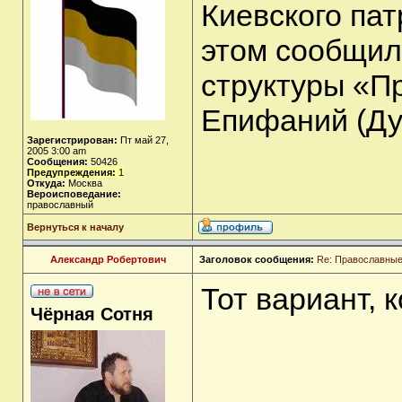
Киевского пат
этом сообщил
структуры «П
Епифаний (Ду
Зарегистрирован:
Пт май 27,
2005 3:00 am
Сообщения:
50426
Предупреждения:
1
Откуда:
Москва
Вероисповедание:
православный
Вернуться к началу
Александр Робертович
Заголовок сообщения:
Re: Православные
Тот вариант, к
Чёрная Сотня