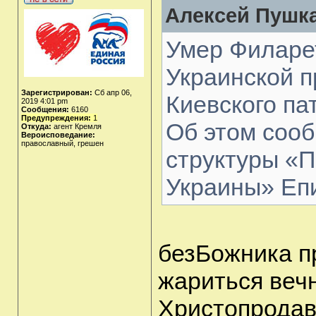
Алексей Пушка
Умер Филарет
Украинской п
Зарегистрирован:
Сб апр 06,
Киевского па
2019 4:01 pm
Сообщения:
6160
Предупреждения:
1
Об этом сооб
Откуда:
агент Кремля
Вероисповедание:
православный, грешен
структуры «
Украины» Еп
безБожника п
жариться вечн
Христопродав