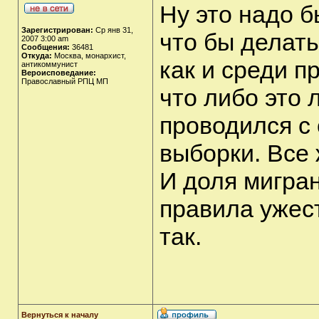
Ну это надо 
Зарегистрирован:
Ср янв 31,
что бы делать
2007 3:00 am
Сообщения:
36481
Откуда:
Москва, монархист,
как и среди п
антикоммунист
Вероисповедание:
Православный РПЦ МП
что либо это 
проводился с
выборки. Все
И доля мигран
правила ужес
так.
Вернуться к началу