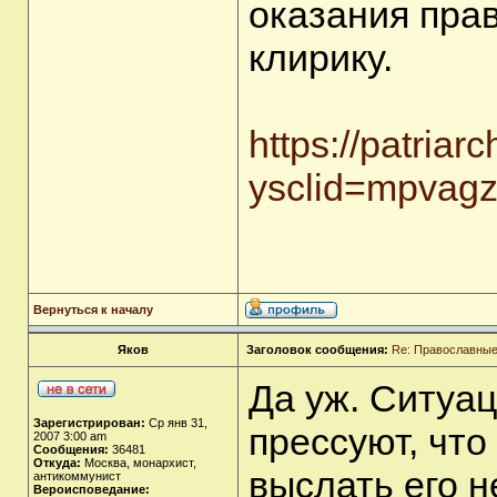
оказания пра
клирику.
https://patriar
ysclid=mpvag
Вернуться к началу
Яков
Заголовок сообщения:
Re: Православные
Да уж. Ситуа
Зарегистрирован:
Ср янв 31,
прессуют, что
2007 3:00 am
Сообщения:
36481
Откуда:
Москва, монархист,
выслать его н
антикоммунист
Вероисповедание: