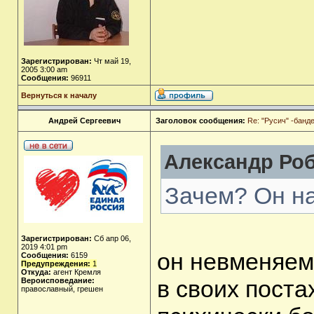
Зарегистрирован:
Чт май 19,
2005 3:00 am
Сообщения:
96911
Вернуться к началу
Андрей Сергеевич
Заголовок сообщения:
Re: "Русич" -бан
Александр Роб
Зачем? Он на
Зарегистрирован:
Сб апр 06,
2019 4:01 pm
он невменяем
Сообщения:
6159
Предупреждения:
1
Откуда:
агент Кремля
в своих поста
Вероисповедание:
православный, грешен