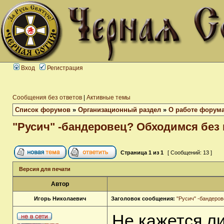
Вход
Регистрация
Сообщения без ответов
|
Активные темы
Список форумов
»
Организационный раздел
»
О работе форум
"Русич" -бандеровец? Обходимся без
Страница
1
из
1
[ Сообщений: 13 ]
Версия для печати
Автор
Игорь Николаевич
Заголовок сообщения:
"Русич" -бандеро
Не кажется ли