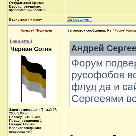
Откуда:
агент Кремля
Вероисповедание:
православный, грешен
Вернуться к началу
Алексей Пушкарёв
Заголовок сообщения:
Re: "Русич" -бан
Андрей Сергее
Чёрная Сотня
Форум подвер
русофобов в
флуд да и са
Сергееями в
Зарегистрирован:
Пт май 27,
2005 3:00 am
Сообщения:
50409
Предупреждения:
1
Откуда:
Москва
Вероисповедание:
православный