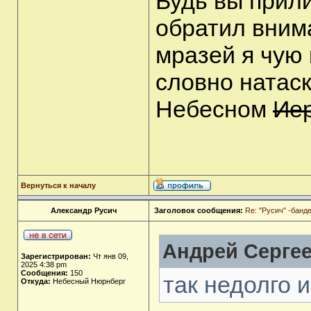
Будь вы прил
обратил внима
мразей я чую 
словно натаск
Небесном
Ие
Вернуться к началу
Александр Русич
Заголовок сообщения:
Re: "Русич" -бан
Андрей Сергее
Зарегистрирован:
Чт янв 09,
2025 4:38 pm
Сообщения:
150
так недолго 
Откуда:
Небесный Нюрнберг