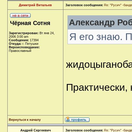
Димитрий Витальев
Заголовок сообщения:
Re: "Русич" -бан
Александр Роб
Чёрная Сотня
Я его знаю. 
Зарегистрирован:
Вт янв 24,
2006 3:00 am
Сообщения:
17394
Откуда:
г. Петушки
Вероисповедание:
Православный
жидоцыганоб
Практически, 
Вернуться к началу
Андрей Сергеевич
Заголовок сообщения:
Re: "Русич" -бан