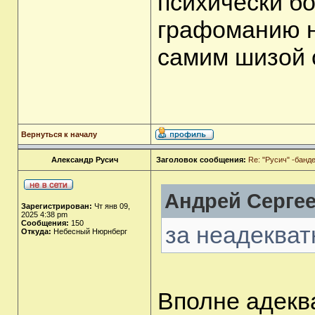
психически б
графоманию н
самим шизой 
Вернуться к началу
Александр Русич
Заголовок сообщения:
Re: "Русич" -бан
Андрей Сергее
Зарегистрирован:
Чт янв 09,
2025 4:38 pm
Сообщения:
150
за неадекват
Откуда:
Небесный Нюрнберг
Вполне адекв