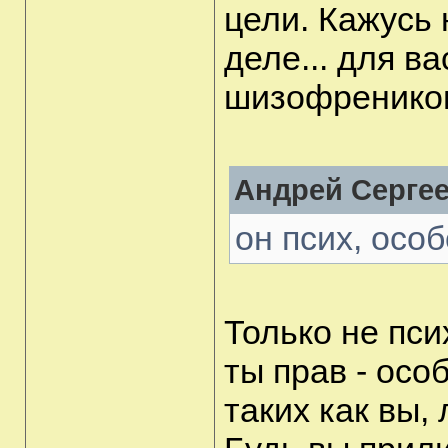
цели. Кажусь 
деле... для в
шизофреником
Андрей Сергее
он псих, осо
Только не пси
ты прав - осо
таких как вы,