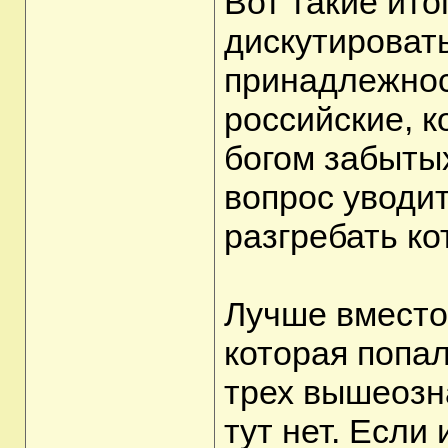
Вот такие ито
дискутироват
принадлежнос
российские, к
богом забытых
вопрос уводи
разгребать ко
Лучше вместо 
которая попал
трех вышеозн
тут нет. Если