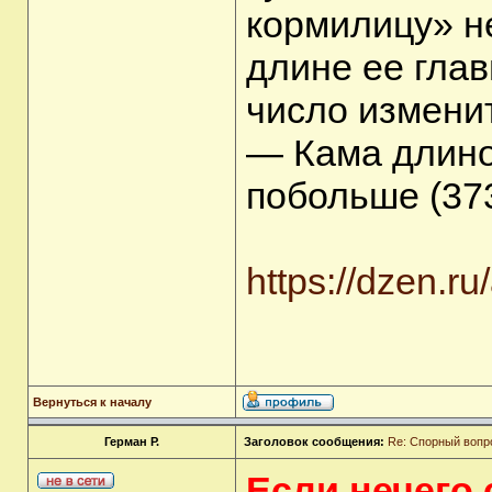
кормилицу» не
длине ее глав
число изменит
— Кама длино
побольше (373
https://dzen.r
Вернуться к началу
Герман Р.
Заголовок сообщения:
Re: Спорный вопр
Если нечего 