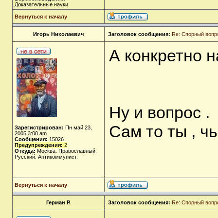
Доказательные науки
Вернуться к началу
Игорь Николаевич
Заголовок сообщения:
Re: Спорный вопр
А конкретно 
Ну и вопрос .
Сам то ты , ч
Зарегистрирован:
Пн май 23,
2005 3:00 am
Сообщения:
15026
Предупреждения:
2
Откуда:
Москва. Православный.
Русский. Антикоммунист.
Вернуться к началу
Герман Р.
Заголовок сообщения:
Re: Спорный вопр