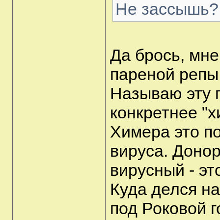
Не зассышь?
Да брось, мне
пареной репы
Называю эту 
конкретнее "х
Химера это п
вируса. Доно
вирусный - эт
Куда делся н
под Роковой г