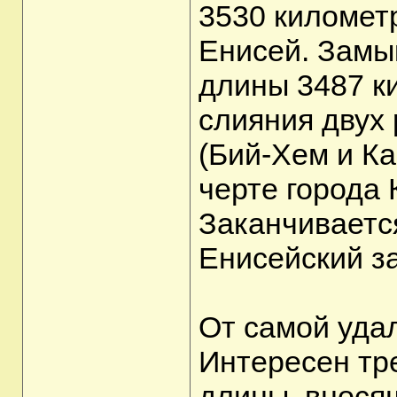
3530 километ
Енисей. Замы
длины 3487 к
слияния двух
(Бий-Хем и Ка
черте города
Заканчиваетс
Енисейский за
От самой уда
Интересен тр
длины, внося