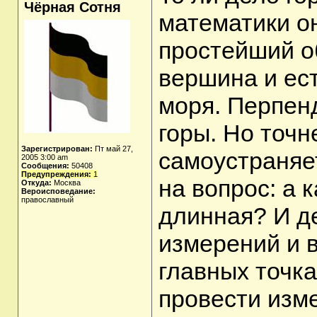
Чёрная Сотня
математики о
простейший о
вершина и ес
моря. Перпенд
горы. Но точн
Зарегистрирован:
Пт май 27,
самоустраняет
2005 3:00 am
Сообщения:
50408
Предупреждения:
1
на вопрос: а 
Откуда:
Москва
Вероисповедание:
православный
длинная? И де
измерений и в
главных точк
провести изм