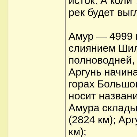
исток. А коли
рек будет выг
Амур — 4999 
слиянием Шилк
полноводней, 
Аргунь начина
горах Большог
носит назван
Амура склады
(2824 км); Ар
км);