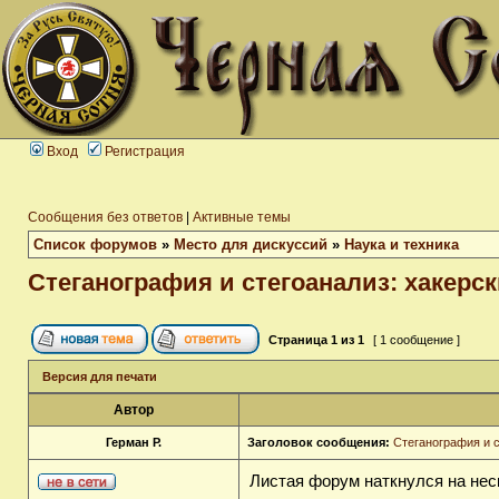
Вход
Регистрация
Сообщения без ответов
|
Активные темы
Список форумов
»
Место для дискуссий
»
Наука и техника
Стеганография и стегоанализ: хакерс
Страница
1
из
1
[ 1 сообщение ]
Версия для печати
Автор
Герман Р.
Заголовок сообщения:
Стеганография и с
Листая форум наткнулся на нес