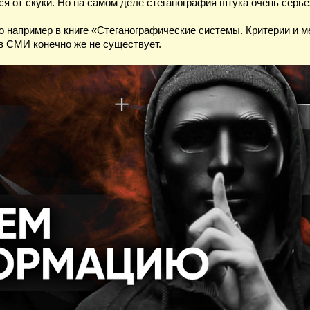
ся от скуки. Но на самом деле стеганография штука очень серь
о например в книге «Стеганографические системы. Критерии и 
 в СМИ конечно же не существует.