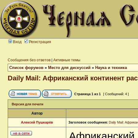
Вход
Регистрация
Сообщения без ответов
|
Активные темы
Список форумов
»
Место для дискуссий
»
Наука и техника
Daily Mail: Африканский континент ра
Страница
1
из
1
[ Сообщений: 4 ]
Версия для печати
Автор
Алексей Пушкарёв
Заголовок сообщения:
Daily Mail: Африк
Африканский 