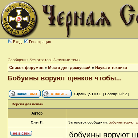
Вход
Регистрация
Сообщения без ответов
|
Активные темы
Список форумов
»
Место для дискуссий
»
Наука и техника
Бобуины воруют щенков чтобы...
Страница
1
из
1
[ Сообщений: 2 ]
Версия для печати
Автор
Олег П.
Заголовок сообщения:
Бобуины воруют щ
бобуины воруют щ