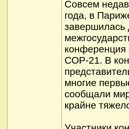
Совсем недавн
года, в Пари
завершилась 
межгосударст
конференция 
СОР-21. В ко
представители
многие первые
сообщали ми
крайне тяжело
Участники ко