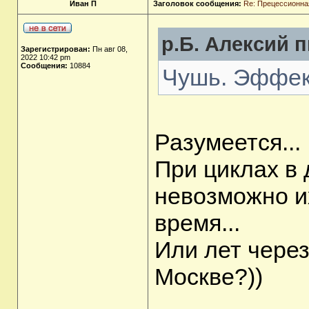
Иван П
Заголовок сообщения:
Re: Прецессионная
р.Б. Алексий п
Зарегистрирован:
Пн авг 08,
2022 10:42 pm
Сообщения:
10884
Чушь. Эффек
Разумеется...
При циклах в 
невозможно и
время...
Или лет через
Москве?))