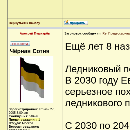
Вернуться к началу
Алексей Пушкарёв
Заголовок сообщения:
Re: Прецессионная
Ещё лет 8 наз
Чёрная Сотня
Ледниковый п
В 2030 году 
серьезное по
ледникового 
Зарегистрирован:
Пт май 27,
2005 3:00 am
Сообщения:
50426
Предупреждения:
1
С 2030 по 204
Откуда:
Москва
Вероисповедание: