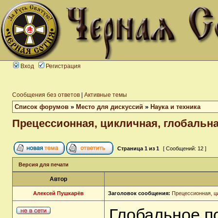
Вход
Регистрация
Сообщения без ответов
|
Активные темы
Список форумов
»
Место для дискуссий
»
Наука и техника
Прецессионная, цикличная, глобальна
Страница
1
из
1
[ Сообщений: 12 ]
Версия для печати
Автор
Алексей Пушкарёв
Заголовок сообщения:
Прецессионная, ц
Глобальное п