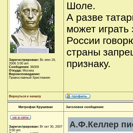
Шоле.
А разве татар
может играть
России говор
страны запре
Зарегистрирован:
Вс июн 18,
признаку.
2006 3:00 am
Сообщения:
36009
Откуда:
Москва
Вероисповедание:
Православный Христианин
Вернуться к началу
Митрофан Крушеван
Заголовок сообщения:
А.Ф.Келлер пи
Зарегистрирован:
Вт окт 30, 2007
3:00 am