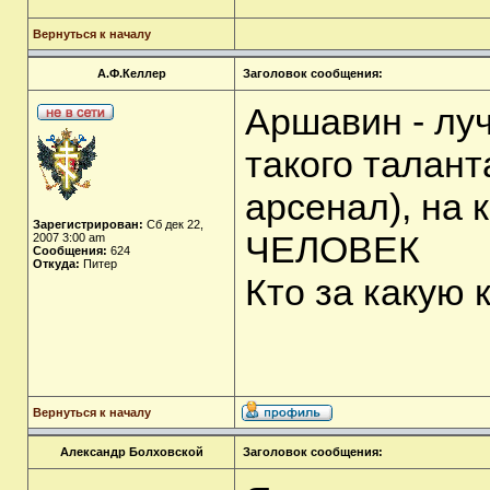
Вернуться к началу
А.Ф.Келлер
Заголовок сообщения:
Аршавин - луч
такого талант
арсенал), на 
Зарегистрирован:
Сб дек 22,
ЧЕЛОВЕК
2007 3:00 am
Сообщения:
624
Откуда:
Питер
Кто за какую 
Вернуться к началу
Александр Болховской
Заголовок сообщения: