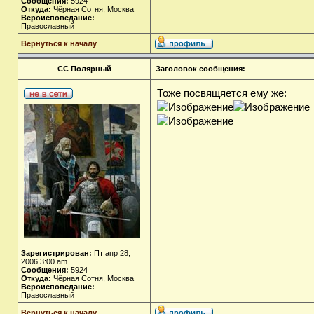
Сообщения:
5924
Откуда:
Чёрная Сотня, Москва
Вероисповедание:
Православный
Вернуться к началу
СС Полярный
Заголовок сообщения:
Тоже посвящяется ему же:
Зарегистрирован:
Пт апр 28,
2006 3:00 am
Сообщения:
5924
Откуда:
Чёрная Сотня, Москва
Вероисповедание:
Православный
Вернуться к началу