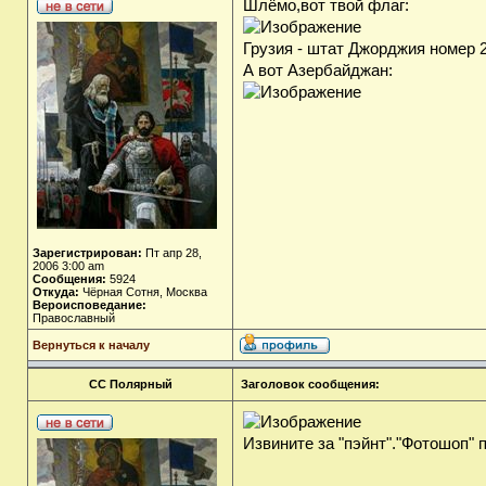
Шлёмо,вот твой флаг:
Грузия - штат Джорджия номер 2
А вот Азербайджан:
Зарегистрирован:
Пт апр 28,
2006 3:00 am
Сообщения:
5924
Откуда:
Чёрная Сотня, Москва
Вероисповедание:
Православный
Вернуться к началу
СС Полярный
Заголовок сообщения:
Извините за "пэйнт"."Фотошоп" 