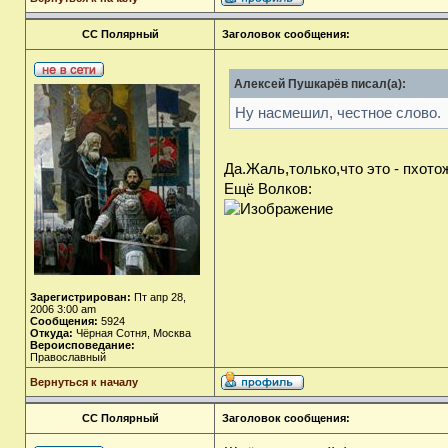
СС Полярный
Заголовок сообщения:
Алексей Пушкарёв писал(а):
Ну насмешил, честное слово.
Да.Жаль,только,что это - пхото
Ещё Волков:
Зарегистрирован:
Пт апр 28,
2006 3:00 am
Сообщения:
5924
Откуда:
Чёрная Сотня, Москва
Вероисповедание:
Православный
Вернуться к началу
СС Полярный
Заголовок сообщения: