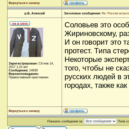
Вернуться к началу
р.Б. Алексий
Заголовок сообщения:
Re: Россия испыт
Соловьев это особ
Жириновскому, раз
И он говорит это т
протест. Типа сте
Некоторые эксперт
Зарегистрирован:
Сб янв 14,
того, чтобы не ска
2017 1:22 am
Сообщения:
14839
Вероисповедание:
русских людей в э
Православный христианин
городах, также ка
Вернуться к началу
Показать сообщения за:
Поле с