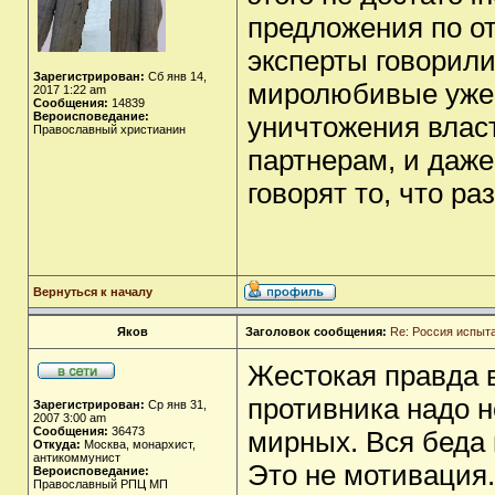
предложения по от
эксперты говорили
Зарегистрирован:
Сб янв 14,
миролюбивые уже 
2017 1:22 am
Сообщения:
14839
Вероисповедание:
уничтожения власт
Православный христианин
партнерам, и даже
говорят то, что р
Вернуться к началу
Яков
Заголовок сообщения:
Re: Россия испыт
Жестокая правда 
противника надо 
Зарегистрирован:
Ср янв 31,
2007 3:00 am
Сообщения:
36473
мирных. Вся беда 
Откуда:
Москва, монархист,
антикоммунист
Это не мотивация.
Вероисповедание:
Православный РПЦ МП