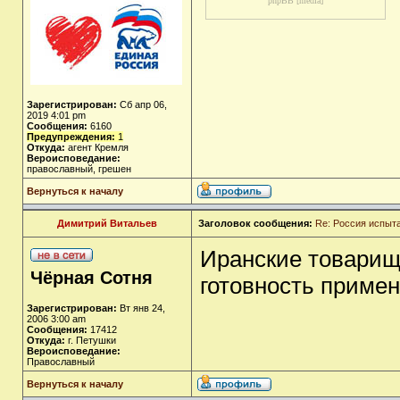
phpBB [media]
Зарегистрирован:
Сб апр 06,
2019 4:01 pm
Сообщения:
6160
Предупреждения:
1
Откуда:
агент Кремля
Вероисповедание:
православный, грешен
Вернуться к началу
Димитрий Витальев
Заголовок сообщения:
Re: Россия испыт
Иранские товарищи
Чёрная Сотня
готовность примен
Зарегистрирован:
Вт янв 24,
2006 3:00 am
Сообщения:
17412
Откуда:
г. Петушки
Вероисповедание:
Православный
Вернуться к началу