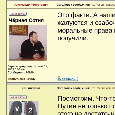
Александр Робертович
Заголовок сообщения:
Re: Россия испыт
Это факти. А наш
Чёрная Сотня
жалуются и озабоч
моральные права 
получили.
Зарегистрирован:
Чт май 19,
2005 3:00 am
Сообщения:
96919
Вернуться к началу
р.Б. Алексий
Заголовок сообщения:
Re: Россия испыт
Посмотрим. Что-то
Путин не только п
этого не достаточ