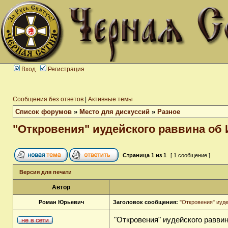
Вход
Регистрация
Сообщения без ответов
|
Активные темы
Список форумов
»
Место для дискуссий
»
Разное
"Откровения" иудейского раввина об 
Страница
1
из
1
[ 1 сообщение ]
Версия для печати
Автор
Роман Юрьевич
Заголовок сообщения:
"Откровения" иуд
"Откровения" иудейского равви