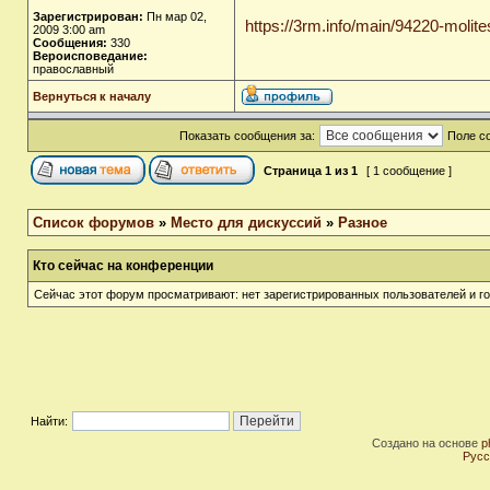
Зарегистрирован:
Пн мар 02,
https://3rm.info/main/94220-molites
2009 3:00 am
Сообщения:
330
Вероисповедание:
православный
Вернуться к началу
Показать сообщения за:
Поле с
Страница
1
из
1
[ 1 сообщение ]
Список форумов
»
Место для дискуссий
»
Разное
Кто сейчас на конференции
Сейчас этот форум просматривают: нет зарегистрированных пользователей и го
Найти:
Создано на основе
p
Русс