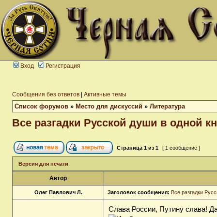
Вход
Регистрация
Сообщения без ответов
|
Активные темы
Список форумов
»
Место для дискуссий
»
Литература
Все разгадки Русской души в одной кн
Страница
1
из
1
[ 1 сообщение ]
Версия для печати
Автор
Олег Павлович Л.
Заголовок сообщения:
Все разгадки Русс
Слава России, Путину слава! Д