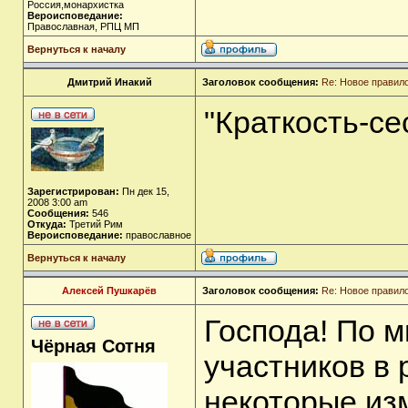
Россия,монархистка
Вероисповедание:
Православная, РПЦ МП
Вернуться к началу
Дмитрий Инакий
Заголовок сообщения:
Re: Новое правил
"Краткость-се
Зарегистрирован:
Пн дек 15,
2008 3:00 am
Сообщения:
546
Откуда:
Третий Рим
Вероисповедание:
православное
Вернуться к началу
Алексей Пушкарёв
Заголовок сообщения:
Re: Новое правил
Господа! По 
Чёрная Сотня
участников в
некоторые из