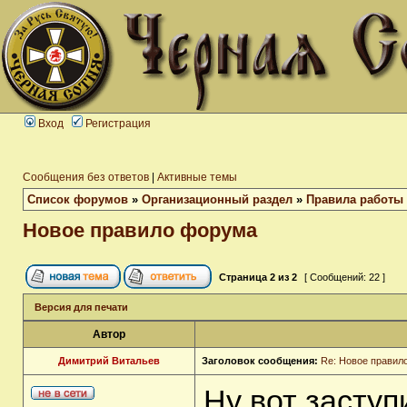
Вход
Регистрация
Сообщения без ответов
|
Активные темы
Список форумов
»
Организационный раздел
»
Правила работы
Новое правило форума
Страница
2
из
2
[ Сообщений: 22 ]
Версия для печати
Автор
Димитрий Витальев
Заголовок сообщения:
Re: Новое правил
Ну вот засту