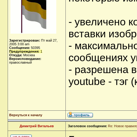
- увеличено к
вставки изоб
Зарегистрирован:
Пт май 27,
- максимально
2005 3:00 am
Сообщения:
50395
Предупреждения:
1
сообщениях ув
Откуда:
Москва
Вероисповедание:
православный
- разрешена 
youtube - тэг 
Вернуться к началу
Димитрий Витальев
Заголовок сообщения:
Re: Новое правил