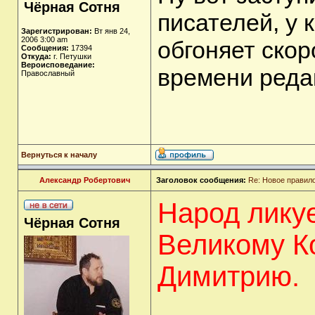
Чёрная Сотня
писателей, у 
Зарегистрирован:
Вт янв 24,
2006 3:00 am
обгоняет ско
Сообщения:
17394
Откуда:
г. Петушки
Вероисповедание:
времени реда
Православный
Вернуться к началу
Александр Робертович
Заголовок сообщения:
Re: Новое правил
Народ ликуе
Чёрная Сотня
Великому К
Димитрию.