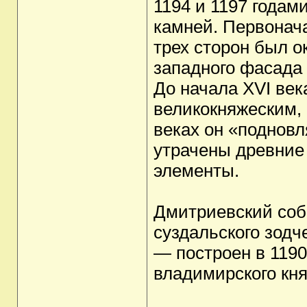
1194 и 1197 годам
камней. Первонача
трех сторон был о
западного фасада 
До начала XVI ве
великокняжеским, н
веках он «подновл
утрачены древние
элементы.
Дмитриевский соб
суздальского зодч
— построен в 1190
владимирского кн