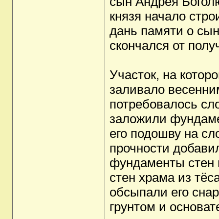
сын Андрея Богол
князя начало стро
дань памяти о сын
скончался от полу
Участок, на котор
заливало весенни
потребовалось сл
заложили фундамен
его подошву на сл
прочности добави
фундаменты стен 
стен храма из тёс
обсыпали его сна
грунтом и основат