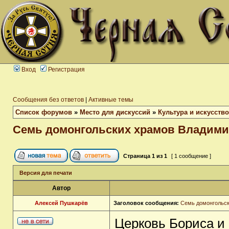
Вход
Регистрация
Сообщения без ответов
|
Активные темы
Список форумов
»
Место для дискуссий
»
Культура и искусство
Семь домонгольских храмов Владими
Страница
1
из
1
[ 1 сообщение ]
Версия для печати
Автор
Алексей Пушкарёв
Заголовок сообщения:
Семь домонгольск
Церковь Бориса и