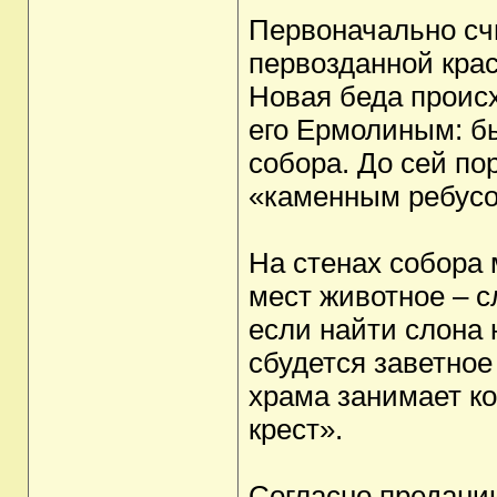
Первоначально счи
первозданной крас
Новая беда проис
его Ермолиным: б
собора. До сей п
«каменным ребусо
На стенах собора
мест животное – с
если найти слона 
сбудется заветное
храма занимает к
крест».
Согласно преданию