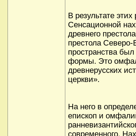
В результате этих
Сенсационной нах
древнего престола
престола Северо-В
пространства был
формы. Это омфал
древнерусских ис
церкви».
На него в опреде
епископ и омфали
ранневизантийско
современного. Нах