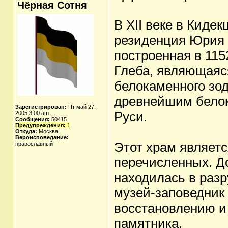
Чёрная Сотня
В XII веке в Киде
резиденция Юрия 
построенная в 115
Глеба, являющаяс
белокаменного зод
древнейшим бело
Зарегистрирован:
Пт май 27,
Руси.
2005 3:00 am
Сообщения:
50415
Предупреждения:
1
Откуда:
Москва
Вероисповедание:
Этот храм являетс
православный
перечисленных. Д
находилась в разр
музей-заповедник
восстановлению и 
памятника.