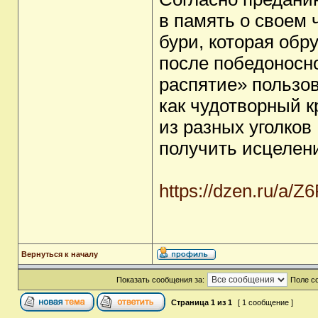
в память о своем 
бури, которая об
после победоносно
распятие» пользо
как чудотворный к
из разных уголков
получить исцелен
https://dzen.ru/a
Вернуться к началу
Показать сообщения за:
Поле с
Страница
1
из
1
[ 1 сообщение ]