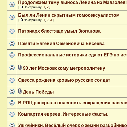
Продолжаем тему выноса Ленина из Мавзолея!
[
На страницу:
1
,
2
]
Был ли Ленин скрытным гомосексуалистом
[
На страницу:
1
,
2
,
3
]
Патриарх блестяще умыл Зюганова
Памяти Евгения Семеновича Евсеева
Профессиональные историки сдают ЕГЭ по ис
90 лет Московскому метрополитену
Одесса рождена кровью русских солдат
День Победы
В РПЦ раскрыла опасность сокращения населен
Компартия евреев. Интересные факты.
Ушкуйники. Весёлый очерк о жизни разбойнико