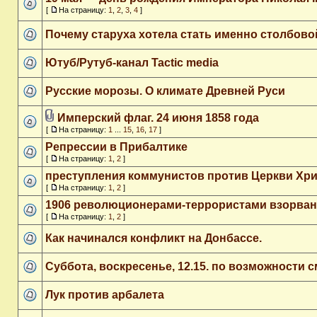
[
На страницу:
1
,
2
,
3
,
4
]
Почему старуха хотела стать именно столбов
Ютуб/Рутуб-канал Tactic media
Русские морозы. О климате Древней Руси
Имперский флаг. 24 июня 1858 года
[
На страницу:
1
...
15
,
16
,
17
]
Репрессии в Прибалтике
[
На страницу:
1
,
2
]
преступления коммунистов против Церкви Хр
[
На страницу:
1
,
2
]
1906 революционерами-террористами взорван
[
На страницу:
1
,
2
]
Как начинался конфликт на Донбассе.
Суббота, воскресенье, 12.15. по возможности 
Лук против арбалета