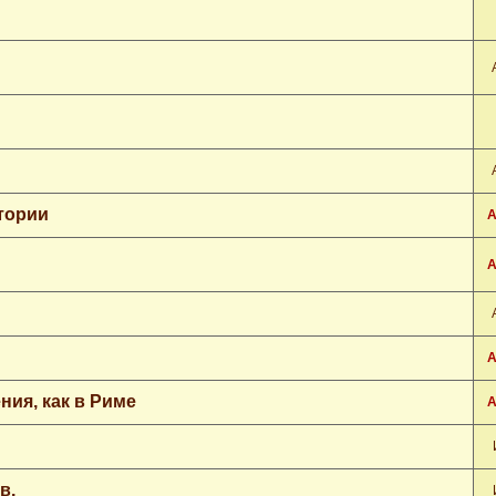
тории
А
А
А
ия, как в Риме
А
в.