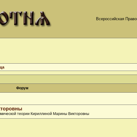
Всероссийская Право
ца
Форум
кторовны
номической теории Кириллиной Марины Викторовны