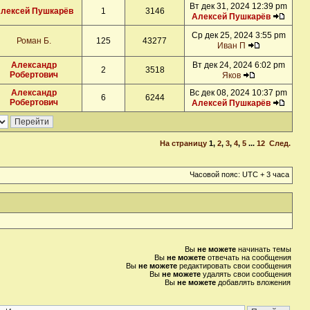
Вт дек 31, 2024 12:39 pm
лексей Пушкарёв
1
3146
Алексей Пушкарёв
Ср дек 25, 2024 3:55 pm
Роман Б.
125
43277
Иван П
Александр
Вт дек 24, 2024 6:02 pm
2
3518
Робертович
Яков
Александр
Вс дек 08, 2024 10:37 pm
6
6244
Робертович
Алексей Пушкарёв
На страницу
1
,
2
,
3
,
4
,
5
...
12
След.
Часовой пояс: UTC + 3 часа
Вы
не можете
начинать темы
Вы
не можете
отвечать на сообщения
Вы
не можете
редактировать свои сообщения
Вы
не можете
удалять свои сообщения
Вы
не можете
добавлять вложения