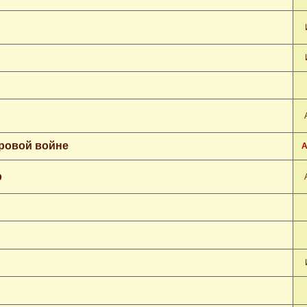
ровой войне
А
р