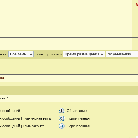
А
ы за:
Поле сортировки
ца
сти: 1
х сообщений
Объявление
х сообщений [ Популярная тема ]
Прилепленная
 сообщений [ Тема закрыта ]
Перенесённая