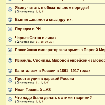
Якову читать в обязательном порядке!
[
На страницу:
1
,
2
,
3
]
Выпил ...выжил и спас других.
Порядки в РИ
Черная Сотня в лицах
[
На страницу:
1
...
18
,
19
,
20
]
Российская императорская армия в Первой Ми
Израиль. Сионизм. Мировой еврейский загово
Капитализм в России в 1861--1917 годах
Проституция в царской России
[
На страницу:
1
...
4
,
5
,
6
]
Иван Грозный ...VS
Что надо было делать с этими тварями?
[
На страницу:
1
,
2
,
3
]