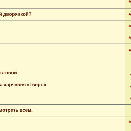
А
ой дворянкой?
А
А
А
А
истовой
а харчевня «Тверь»
смотреть всем.
А