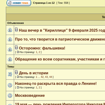
Страница
1
из
12
[ Тем: 558 ]
Т
Объявления
Наш вечер в "Кириллице" 9 февраля 2025 го
Про то, что творится в патриотическом движен
Осторожно: фальшивка!
[
На страницу:
1
,
2
]
Обращение ко всем соратникам, участникам и 
Темы
День в истории
[
На страницу:
1
...
42
,
43
,
44
]
Наконец-то раскрыта вся правда о Ленине!
[
На страницу:
1
,
2
]
Москвоведение
19 мая — день рождения Императора Николая I