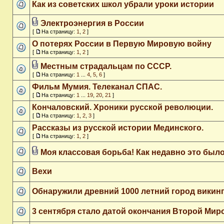
Как из советских школ убрали уроки истории
Электроэнергия в России
[
На страницу:
1
,
2
]
О потерях России в Первую Мировую войну
[
На страницу:
1
,
2
]
Местным страдальцам по СССР.
[
На страницу:
1
...
4
,
5
,
6
]
Фильм Мумия. Телеканал СПАС.
[
На страницу:
1
...
19
,
20
,
21
]
Кончаловский. Хроники русской революции.
[
На страницу:
1
,
2
,
3
]
Рассказы из русской истории Мединского.
[
На страницу:
1
,
2
]
Моя классовая борьба! Как недавно это было
Вехи
Обнаружили древний 1000 летний город викинг
3 сентября стало датой окончания Второй Ми