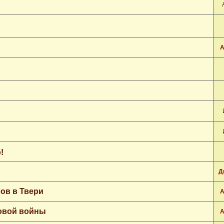
А
!
Д
ов в Твери
А
ровой войны
А