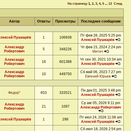
На страницу
1
,
2
,
3
,
4
,
5
...
12
След.
Автор
Ответы
Просмотры
Последнее сообщение
Пт фев 28, 2025 5:25 pm
лексей Пушкарёв
1
106939
Алексей Пушкарёв
Александр
Чт фев 15, 2024 2:24 pm
5
348226
Робертович
Митич
Чт сен 30, 2021 10:34 am
Александр
16
601388
Робертович
Алексей Пушкарёв
Александр
Сб май 06, 2023 7:27 pm
10
449750
Робертович
Евгений Юрьев
Пн дек 01, 2025 3:48 pm
Федор*
653
333521
Алексей Пушкарёв
Ср авг 05, 2026 9:11 pm
Александр
21
1097
Александр Робертович
Робертович
Пт июл 24, 2026 11:06 am
лексей Пушкарёв
1
298
Алексей Пушкарёв
Сб июл 18, 2026 2:54 pm