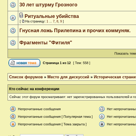
30 лет штурму Грозного
Ритуальные убийства
[
На страницу:
1
...
7
,
8
,
9
]
Гнусная ложь Прилепина и прочих коммуняк.
Фрагменты "Фитиля"
Показать тем
Страница
1
из
12
[ Тем: 558 ]
Список форумов
»
Место для дискуссий
»
Историческая страни
Кто сейчас на конференции
Сейчас этот форум просматривают: нет зарегистрированных пользователей и го
Непрочитанные сообщения
Нет непрочитанны
Непрочитанные сообщения [ Популярная тема ]
Нет непрочитанны
Непрочитанные сообщения [ Тема закрыта ]
Нет непрочитанных