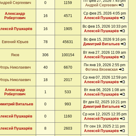
Пт фев 27, 2026 7:45 pm
Андрей Сергеевич
0
1159
Андрей Сергеевич
Ср фев 25, 2026 4:05 pm
Александр
16
4571
Робертович
Алексей Пушкарёв
Вс фев 15, 2026 10:33 pm
лексей Пушкарёв
16
1905
Алексей Пушкарёв
Вс фев 15, 2026 9:16 pm
Евгений Юрьев
78
45631
Димитрий Витальев
Вт янв 27, 2026 11:09 am
Яков
306
100154
Алексей Пушкарёв
Пн янв 19, 2026 2:55 pm
Игорь Николаевич
40
6670
Фотина Вяземская
Ср янв 07, 2026 12:59 pm
Игорь Николаевич
18
2017
Алексей Пушкарёв
Александр
Вт янв 06, 2026 1:08 am
1
533
Робертович
Алексей Пушкарёв
Вт дек 02, 2025 10:21 pm
имитрий Витальев
0
993
Димитрий Витальев
Ср ноя 12, 2025 12:35 pm
лексей Пушкарёв
0
1160
Алексей Пушкарёв
Пт сен 19, 2025 2:11 pm
лексей Пушкарёв
8
2603
Алексей Пушкарёв