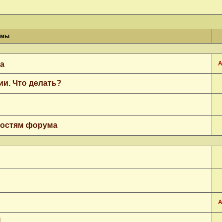
емы
да
А
ии. Что делать?
гостям форума
А
I