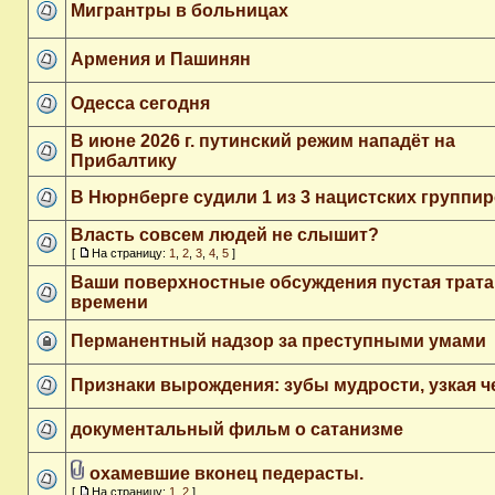
Мигрантры в больницах
Армения и Пашинян
Одесса сегодня
В июне 2026 г. путинский режим нападёт на
Прибалтику
В Нюрнберге судили 1 из 3 нацистских группи
Власть совсем людей не слышит?
[
На страницу:
1
,
2
,
3
,
4
,
5
]
Ваши поверхностные обсуждения пустая трата
времени
Перманентный надзор за преступными умами
Признаки вырождения: зубы мудрости, узкая 
документальный фильм о сатанизме
охамевшие вконец педерасты.
[
На страницу:
1
,
2
]