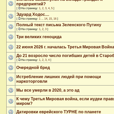
предприятий?
[
На страницу:
1
,
2
,
3
,
4
,
5
]
Эдуард Ходос....
[
На страницу:
1
...
14
,
15
,
16
]
Полный текст письма Зеленского Путину
[
На страницу:
1
,
2
,
3
]
Три великих геноцида
22 июня 2026 г. началась Третья Мировая Война
До 21 возросло число погибших детей в Старо
[
На страницу:
1
,
2
,
3
,
4
]
Очередной бред
Истребление лишних людей при помощи
наркоторговли
Мы все умерли в 2020, а это ад
К чему Третья Мировая война, если иудеи прав
миром?
Датировки еврейского ТУРНЕ по планете