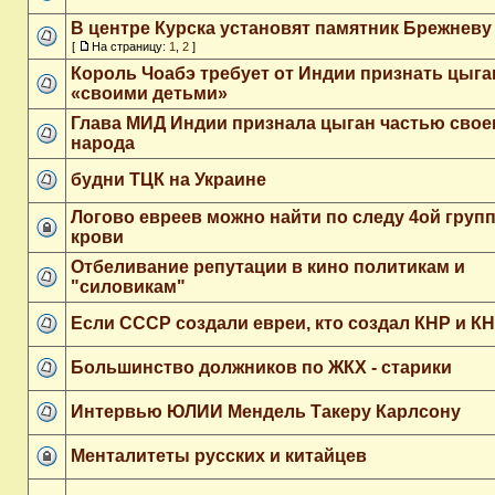
В центре Курска установят памятник Брежневу
[
На страницу:
1
,
2
]
Король Чоабэ требует от Индии признать цыга
«своими детьми»
Глава МИД Индии признала цыган частью свое
народа
будни ТЦК на Украине
Логово евреев можно найти по следу 4ой груп
крови
Отбеливание репутации в кино политикам и
"силовикам"
Если СССР создали евреи, кто создал КНР и К
Большинство должников по ЖКХ - старики
Интервью ЮЛИИ Мендель Такеру Карлсону
Менталитеты русских и китайцев