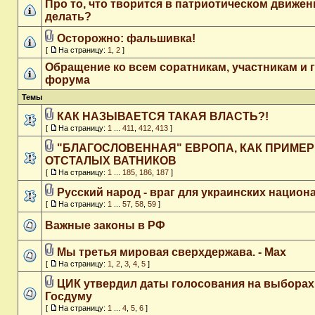
Про то, что творится в патриотическом движен
делать?
Осторожно: фальшивка!
[
На страницу:
1
,
2
]
Обращение ко всем соратникам, участникам и 
форума
Темы
КАК НАЗЫВАЕТСЯ ТАКАЯ ВЛАСТЬ?!
[
На страницу:
1
...
411
,
412
,
413
]
"БЛАГОСЛОВЕННАЯ" ЕВРОПА, КАК ПРИМЕР
ОТСТАЛЫХ ВАТНИКОВ
[
На страницу:
1
...
185
,
186
,
187
]
Русский народ - враг для украинских национ
[
На страницу:
1
...
57
,
58
,
59
]
Важные законы в РФ
Мы третья мировая сверхдержава. - Max
[
На страницу:
1
,
2
,
3
,
4
,
5
]
ЦИК утвердил даты голосования на выборах
Госдуму
[
На страницу:
1
...
4
,
5
,
6
]