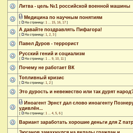
Литва - цель №1 российской военной машины
Медицина по научным понятиям
[
На страницу:
1
...
15
,
16
,
17
]
А давайте поздравлять Пифагора!
[
На страницу:
1
,
2
,
3
]
Павел Дуров - террорист
Русский гений и социализм
[
На страницу:
1
...
9
,
10
,
11
]
Почему не работает ВК
Топливный кризис
[
На страницу:
1
,
2
]
Это дурость и невежество или так дурят народ
Иноагент Эрнст дал слово иноагенту Познеру
удивлён...
[
На страницу:
1
...
4
,
5
,
6
]
Вариант заработать хорошие деньги для Z пат
Зюганов замахнулся на вклады граждан и