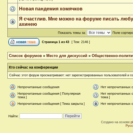
Новая пандемия хомячков
Я счастлив. Мне можно на форуме писать люб
ахинею
Показать темы за:
Поле сортир
Страница
1
из
43
[ Тем: 2146 ]
Список форумов
»
Место для дискуссий
»
Общественно-полити
Кто сейчас на конференции
Сейчас этот форум просматривают: нет зарегистрированных пользователей и го
Непрочитанные сообщения
Нет непрочитанных 
Непрочитанные сообщения [ Популярная
Нет непрочитанных 
тема ]
тема ]
Непрочитанные сообщения [ Тема закрыта ]
Нет непрочитанных с
Найти:
Создано на основе
p
Русс