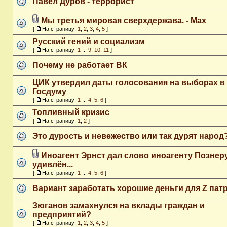
Павел Дуров - террорист
Мы третья мировая сверхдержава. - Max
[
На страницу:
1
,
2
,
3
,
4
,
5
]
Русский гений и социализм
[
На страницу:
1
...
9
,
10
,
11
]
Почему не работает ВК
ЦИК утвердил даты голосования на выборах в
Госдуму
[
На страницу:
1
...
4
,
5
,
6
]
Топливный кризис
[
На страницу:
1
,
2
]
Это дурость и невежество или так дурят народ
Иноагент Эрнст дал слово иноагенту Познеру
удивлён...
[
На страницу:
1
...
4
,
5
,
6
]
Вариант заработать хорошие деньги для Z пат
Зюганов замахнулся на вклады граждан и
предприятий?
[
На страницу:
1
,
2
,
3
,
4
,
5
]