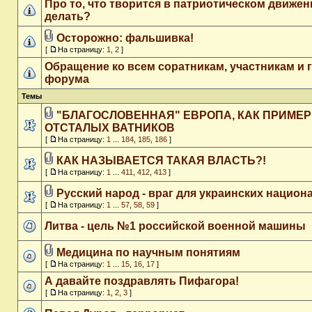
Про то, что творится в патриотическом движен
делать?
Осторожно: фальшивка!
[
На страницу:
1
,
2
]
Обращение ко всем соратникам, участникам и 
форума
Темы
"БЛАГОСЛОВЕННАЯ" ЕВРОПА, КАК ПРИМЕР
ОТСТАЛЫХ ВАТНИКОВ
[
На страницу:
1
...
184
,
185
,
186
]
КАК НАЗЫВАЕТСЯ ТАКАЯ ВЛАСТЬ?!
[
На страницу:
1
...
411
,
412
,
413
]
Русский народ - враг для украинских национ
[
На страницу:
1
...
57
,
58
,
59
]
Литва - цель №1 российской военной машины
Медицина по научным понятиям
[
На страницу:
1
...
15
,
16
,
17
]
А давайте поздравлять Пифагора!
[
На страницу:
1
,
2
,
3
]