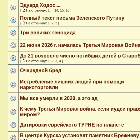
Эдуард Ходос....
[
На страницу:
1
...
14
,
15
,
16
]
Полный текст письма Зеленского Путину
[
На страницу:
1
,
2
,
3
]
Три великих геноцида
22 июня 2026 г. началась Третья Мировая Война
До 21 возросло число погибших детей в Старо
[
На страницу:
1
,
2
,
3
,
4
]
Очередной бред
Истребление лишних людей при помощи
наркоторговли
Мы все умерли в 2020, а это ад
К чему Третья Мировая война, если иудеи прав
миром?
Датировки еврейского ТУРНЕ по планете
В центре Курска установят памятник Брежневу