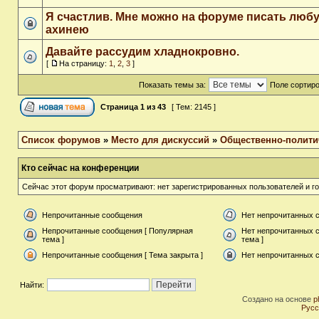
Я счастлив. Мне можно на форуме писать люб
ахинею
Давайте рассудим хладнокровно.
[
На страницу:
1
,
2
,
3
]
Показать темы за:
Поле сортир
Страница
1
из
43
[ Тем: 2145 ]
Список форумов
»
Место для дискуссий
»
Общественно-полити
Кто сейчас на конференции
Сейчас этот форум просматривают: нет зарегистрированных пользователей и го
Непрочитанные сообщения
Нет непрочитанных 
Непрочитанные сообщения [ Популярная
Нет непрочитанных 
тема ]
тема ]
Непрочитанные сообщения [ Тема закрыта ]
Нет непрочитанных с
Найти:
Создано на основе
p
Русс