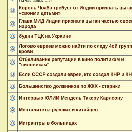
[
На страницу:
1
,
2
]
Король Чоабэ требует от Индии признать цыга
«своими детьми»
Глава МИД Индии признала цыган частью свое
народа
будни ТЦК на Украине
Логово евреев можно найти по следу 4ой груп
крови
Отбеливание репутации в кино политикам и
"силовикам"
Если СССР создали евреи, кто создал КНР и К
Большинство должников по ЖКХ - старики
Интервью ЮЛИИ Мендель Такеру Карлсону
Менталитеты русских и китайцев
Мигрантры в больницах