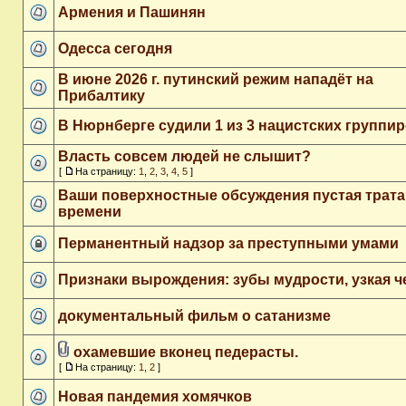
Армения и Пашинян
Одесса сегодня
В июне 2026 г. путинский режим нападёт на
Прибалтику
В Нюрнберге судили 1 из 3 нацистских группи
Власть совсем людей не слышит?
[
На страницу:
1
,
2
,
3
,
4
,
5
]
Ваши поверхностные обсуждения пустая трата
времени
Перманентный надзор за преступными умами
Признаки вырождения: зубы мудрости, узкая 
документальный фильм о сатанизме
охамевшие вконец педерасты.
[
На страницу:
1
,
2
]
Новая пандемия хомячков