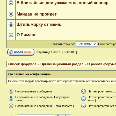
В ближайшие дни уезжаем на новый сервер.
Майдан не пройдёт.
Штильмарку от меня.
О Римане
Показать темы за:
Поле сортир
Страница
1
из
10
[ Тем: 485 ]
Список форумов
»
Организационный раздел
»
О работе форум
Кто сейчас на конференции
Сейчас этот форум просматривают: нет зарегистрированных пользователей и го
Непрочитанные сообщения
Нет непрочитанных 
Непрочитанные сообщения [ Популярная
Нет непрочитанных 
тема ]
тема ]
Непрочитанные сообщения [ Тема закрыта ]
Нет непрочитанных с