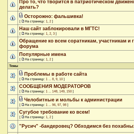
Про то, что творится в патриотическом движен
делать?
Осторожно: фальшивка!
[
На страницу:
1
,
2
]
Наш сайт заблокировали в МГТС!
[
На страницу:
1
,
2
,
3
]
Обращение ко всем соратникам, участникам и 
форума
Популярные имена
[
На страницу:
1
,
2
]
Темы
Проблемы в работе сайта
[
На страницу:
1
...
8
,
9
,
10
]
СООБЩЕНИЯ МОДЕРАТОРОВ
[
На страницу:
1
...
148
,
149
,
150
]
Челобитные и мольбы к администрации
[
На страницу:
1
...
96
,
97
,
98
]
Сугубое требование ко всем!
[
На страницу:
1
,
2
]
"Русич" -бандеровец? Обходимся без похабны