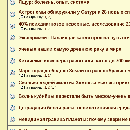
Ящур: болезнь, опыт, система
Астрономы обнаружили у Сатурна 28 новых с
[
На страницу:
1
,
2
]
40% психдиагнозов неверные, исследование 20
[
На страницу:
1
,
2
]
Эксперимент Падающая капля прошел путь почт
Ученые нашли самую древнюю реку в мире
Китайские инженеры разогнали вагон до 700 км
Марс гораздо беднее Земли по разнообразию 
[
На страницу:
1
,
2
]
Сколько людей жило на Земле за всю историю
[
На страницу:
1
,
2
,
3
,
4
]
Волны-убийцы перестали быть мифом-учёные
Деградация белой расы: невидотипичная среда
Невидимая граница планеты: почему звери не 