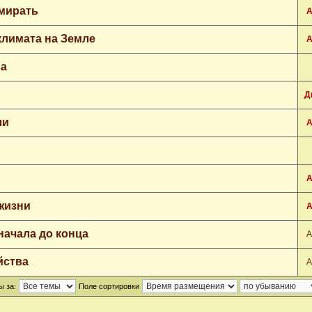
ымирать
А
климата на Земле
А
ва
Д
ли
А
А
жизни
А
начала до конца
А
йства
А
ы за:
Поле сортировки