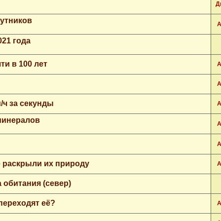
Д
путников
А
21 года
и в 100 лет
А
А
/ч за секунды
А
минералов
А
А
 раскрыли их природу
А
 обитания (север)
переходят её?
А