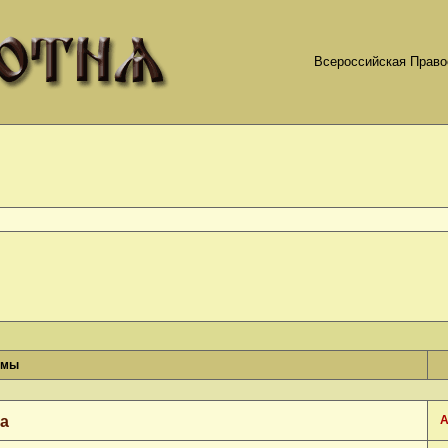
Всероссийская Право
емы
да
А