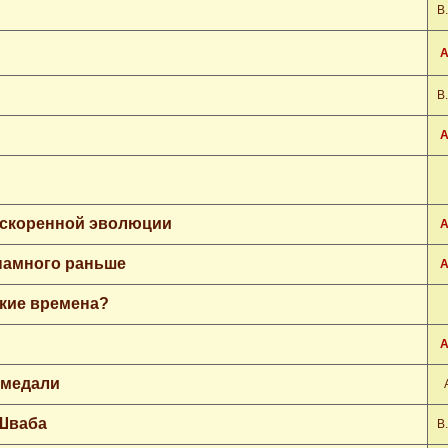
В
А
В
А
ускоренной эволюции
А
 намного раньше
А
кие времена?
А
 медали
 Шваба
В