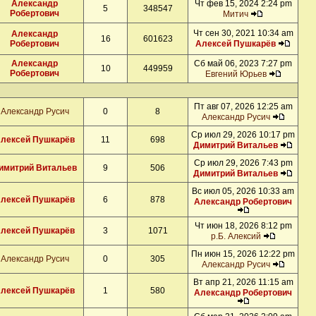
Александр
Чт фев 15, 2024 2:24 pm
5
348547
Робертович
Митич
Чт сен 30, 2021 10:34 am
Александр
16
601623
Робертович
Алексей Пушкарёв
Александр
Сб май 06, 2023 7:27 pm
10
449959
Робертович
Евгений Юрьев
Пт авг 07, 2026 12:25 am
Александр Русич
0
8
Александр Русич
Ср июл 29, 2026 10:17 pm
лексей Пушкарёв
11
698
Димитрий Витальев
Ср июл 29, 2026 7:43 pm
имитрий Витальев
9
506
Димитрий Витальев
Вс июл 05, 2026 10:33 am
лексей Пушкарёв
6
878
Александр Робертович
Чт июн 18, 2026 8:12 pm
лексей Пушкарёв
3
1071
р.Б. Алексий
Пн июн 15, 2026 12:22 pm
Александр Русич
0
305
Александр Русич
Вт апр 21, 2026 11:15 am
лексей Пушкарёв
1
580
Александр Робертович