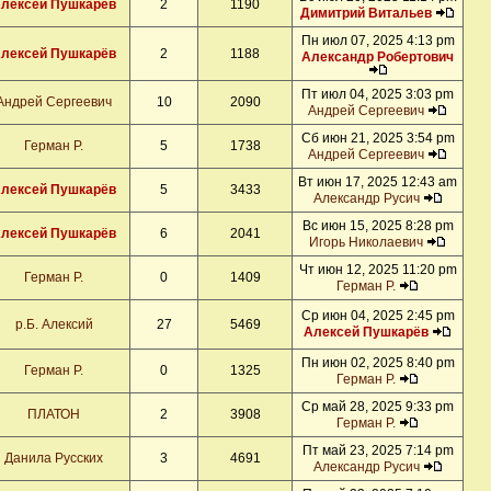
лексей Пушкарёв
2
1190
Димитрий Витальев
Пн июл 07, 2025 4:13 pm
лексей Пушкарёв
2
1188
Александр Робертович
Пт июл 04, 2025 3:03 pm
Андрей Сергеевич
10
2090
Андрей Сергеевич
Сб июн 21, 2025 3:54 pm
Герман Р.
5
1738
Андрей Сергеевич
Вт июн 17, 2025 12:43 am
лексей Пушкарёв
5
3433
Александр Русич
Вс июн 15, 2025 8:28 pm
лексей Пушкарёв
6
2041
Игорь Николаевич
Чт июн 12, 2025 11:20 pm
Герман Р.
0
1409
Герман Р.
Ср июн 04, 2025 2:45 pm
р.Б. Алексий
27
5469
Алексей Пушкарёв
Пн июн 02, 2025 8:40 pm
Герман Р.
0
1325
Герман Р.
Ср май 28, 2025 9:33 pm
ПЛАТОН
2
3908
Герман Р.
Пт май 23, 2025 7:14 pm
Данила Русских
3
4691
Александр Русич