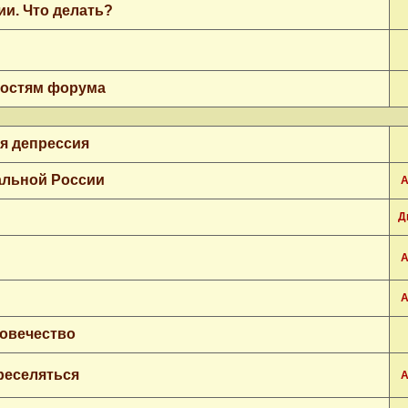
ии. Что делать?
гостям форума
я депрессия
альной России
А
Д
А
А
ловечество
реселяться
А