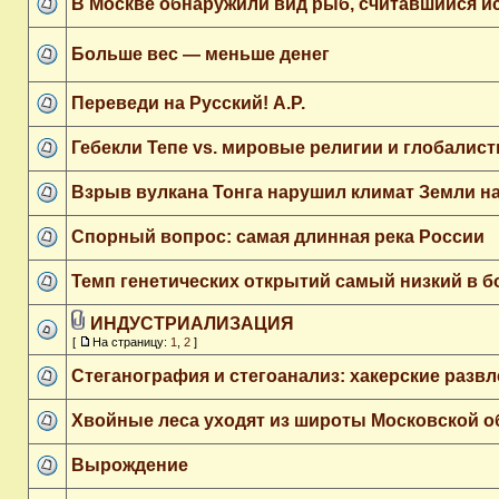
В Москве обнаружили вид рыб, считавшийся 
Больше вес — меньше денег
Переведи на Русский! А.Р.
Гебекли Тепе vs. мировые религии и глобалис
Взрыв вулкана Тонга нарушил климат Земли на
Спорный вопрос: самая длинная река России
Темп генетических открытий самый низкий в б
ИНДУСТРИАЛИЗАЦИЯ
[
На страницу:
1
,
2
]
Стеганография и стегоанализ: хакерские разв
Хвойные леса уходят из широты Московской об
Вырождение