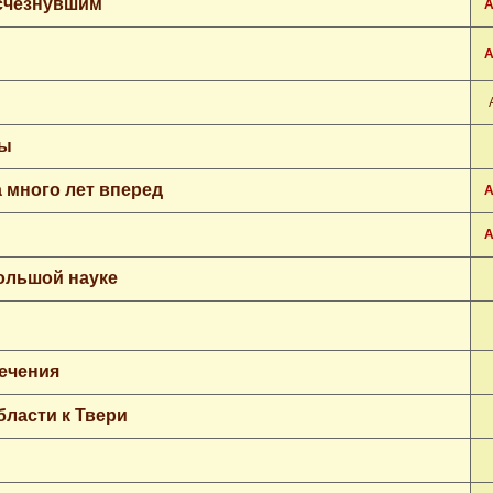
исчезнувшим
А
А
ты
 много лет вперед
А
А
ольшой науке
лечения
ласти к Твери