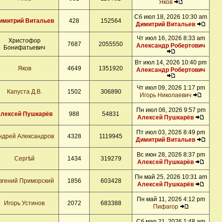
Яков
Сб июл 18, 2026 10:30 am
имитрий Витальев
428
152564
Димитрий Витальев
Чт июл 16, 2026 8:33 am
Христофор
7687
2055550
Александр Робертович
Бонифатьевич
Вт июл 14, 2026 10:40 pm
Яков
4649
1351920
Александр Робертович
Чт июл 09, 2026 1:17 pm
Капуста Д.В.
1502
306890
Игорь Николаевич
Пн июл 06, 2026 9:57 pm
лексей Пушкарёв
988
54831
Алексей Пушкарёв
Пт июл 03, 2026 8:49 pm
ндрей Александров
4328
1119945
Димитрий Витальев
Вс июн 28, 2026 8:37 pm
Сергѣй
1434
319279
Алексей Пушкарёв
Пн май 25, 2026 10:31 am
вгений Приморский
1856
603428
Алексей Пушкарёв
Пн май 11, 2026 4:12 pm
Игорь Устинов
2072
683388
Пифагор
Сб мар 21, 2026 1:48 am