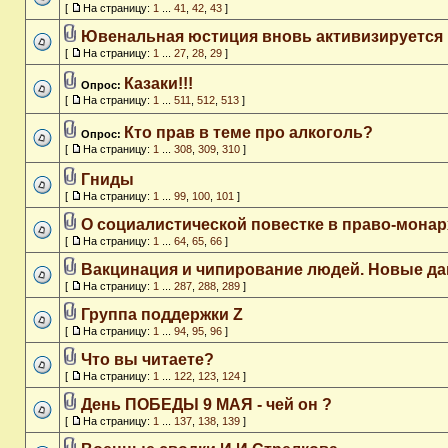
[
На страницу:
1
...
41
,
42
,
43
]
Ювенальная юстиция вновь активизируется
[
На страницу:
1
...
27
,
28
,
29
]
Казаки!!!
Опрос:
[
На страницу:
1
...
511
,
512
,
513
]
Кто прав в теме про алкоголь?
Опрос:
[
На страницу:
1
...
308
,
309
,
310
]
Гниды
[
На страницу:
1
...
99
,
100
,
101
]
О социалистической повестке в право-мона
[
На страницу:
1
...
64
,
65
,
66
]
Вакцинация и чипирование людей. Новые да
[
На страницу:
1
...
287
,
288
,
289
]
Группа поддержки Z
[
На страницу:
1
...
94
,
95
,
96
]
Что вы читаете?
[
На страницу:
1
...
122
,
123
,
124
]
День ПОБЕДЫ 9 МАЯ - чей он ?
[
На страницу:
1
...
137
,
138
,
139
]