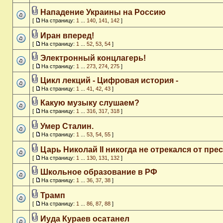
Нападение Украины на Россию
[
На страницу:
1
...
140
,
141
,
142
]
Иран вперед!
[
На страницу:
1
...
52
,
53
,
54
]
Электронный концлагерь!
[
На страницу:
1
...
273
,
274
,
275
]
Цикл лекций - Цифровая история -
[
На страницу:
1
...
41
,
42
,
43
]
Какую музыку слушаем?
[
На страницу:
1
...
316
,
317
,
318
]
Умер Сталин.
[
На страницу:
1
...
53
,
54
,
55
]
Царь Николай II никогда не отрекался от прес
[
На страницу:
1
...
130
,
131
,
132
]
Школьное образование в РФ
[
На страницу:
1
...
36
,
37
,
38
]
Трамп
[
На страницу:
1
...
86
,
87
,
88
]
Иуда Кураев осатанел