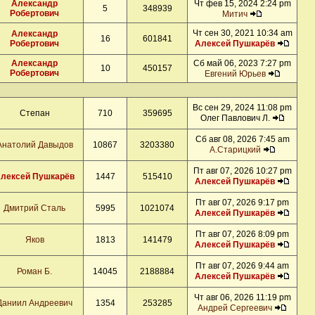
Александр
Чт фев 15, 2024 2:24 pm
5
348939
Робертович
Митич
Чт сен 30, 2021 10:34 am
Александр
16
601841
Робертович
Алексей Пушкарёв
Александр
Сб май 06, 2023 7:27 pm
10
450157
Робертович
Евгений Юрьев
Вс сен 29, 2024 11:08 pm
Степан
710
359695
Олег Павлович Л.
Сб авг 08, 2026 7:45 am
Анатолий Давыдов
10867
3203380
А.Старицкий
Пт авг 07, 2026 10:27 pm
лексей Пушкарёв
1447
515410
Алексей Пушкарёв
Пт авг 07, 2026 9:17 pm
Дмитрий Сталь
5995
1021074
Алексей Пушкарёв
Пт авг 07, 2026 8:09 pm
Яков
1813
141479
Алексей Пушкарёв
Пт авг 07, 2026 9:44 am
Роман Б.
14045
2188884
Алексей Пушкарёв
Чт авг 06, 2026 11:19 pm
Даниил Андреевич
1354
253285
Андрей Сергеевич