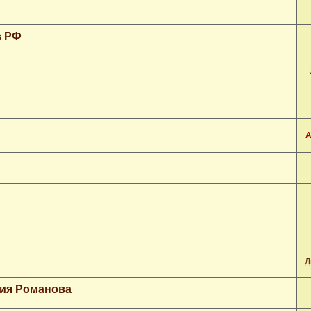
в РФ
А
Д
гия Романова