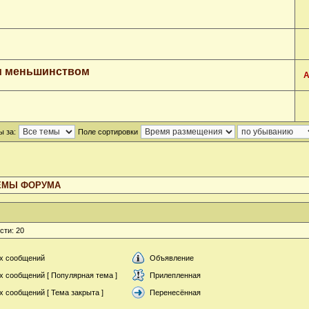
ии меньшинством
А
ы за:
Поле сортировки
ЕМЫ ФОРУМА
сти: 20
х сообщений
Объявление
х сообщений [ Популярная тема ]
Прилепленная
 сообщений [ Тема закрыта ]
Перенесённая