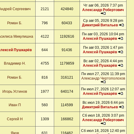
Чт авг 06, 2026 7:37 pm
Андрей Сергеевич
2121
424840
Александр Робертович
Ср авг 05, 2026 9:28 pm
Роман Б.
796
60433
Димитрий Витальев
Пн авг 03, 2026 10:04 pm
асилиса Микулишна
4122
1192616
Алексей Пушкарёв
Пн авг 03, 2026 1:47 pm
лексей Пушкарёв
644
91436
Алексей Пушкарёв
Вс авг 02, 2026 4:44 pm
Владимир Н.
4755
1179859
Алексей Пушкарёв
Пн июл 27, 2026 11:39 pm
Роман Б.
816
316121
Александр Чертополохов
Пн июл 27, 2026 12:07 am
Игорь Устинов
1977
640174
Алексей Пушкарёв
Вс июл 19, 2026 6:44 pm
Иван П
560
114599
Димитрий Витальев
Сб июл 18, 2026 3:07 pm
Сергей Н
1309
166862
Александр Робертович
Сб июл 18, 2026 12:40 pm
Яков
631
116462