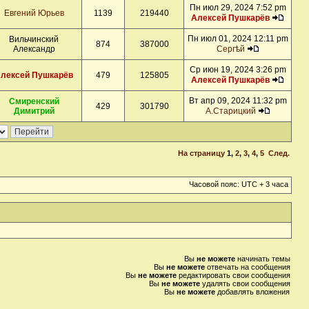
Пн июл 29, 2024 7:52 pm
Евгений Юрьев
1139
219440
Алексей Пушкарёв
Пн июл 01, 2024 12:11 pm
Вильчинский
874
387000
Александр
Сергѣй
Ср июн 19, 2024 3:26 pm
лексей Пушкарёв
479
125805
Алексей Пушкарёв
Вт апр 09, 2024 11:32 pm
Смиренский
429
301790
Димитрий
А.Старицкий
На страницу
1
,
2
,
3
,
4
,
5
След.
Часовой пояс: UTC + 3 часа
Вы
не можете
начинать темы
Вы
не можете
отвечать на сообщения
Вы
не можете
редактировать свои сообщения
Вы
не можете
удалять свои сообщения
Вы
не можете
добавлять вложения