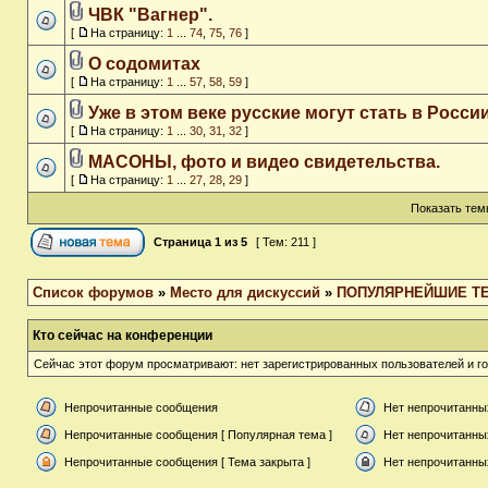
ЧВК "Вагнер".
[
На страницу:
1
...
74
,
75
,
76
]
О содомитах
[
На страницу:
1
...
57
,
58
,
59
]
Уже в этом веке русские могут стать в Росс
[
На страницу:
1
...
30
,
31
,
32
]
МАСОНЫ, фото и видео свидетельства.
[
На страницу:
1
...
27
,
28
,
29
]
Показать тем
Страница
1
из
5
[ Тем: 211 ]
Список форумов
»
Место для дискуссий
»
ПОПУЛЯРНЕЙШИЕ Т
Кто сейчас на конференции
Сейчас этот форум просматривают: нет зарегистрированных пользователей и го
Непрочитанные сообщения
Нет непрочитанны
Непрочитанные сообщения [ Популярная тема ]
Нет непрочитанны
Непрочитанные сообщения [ Тема закрыта ]
Нет непрочитанных