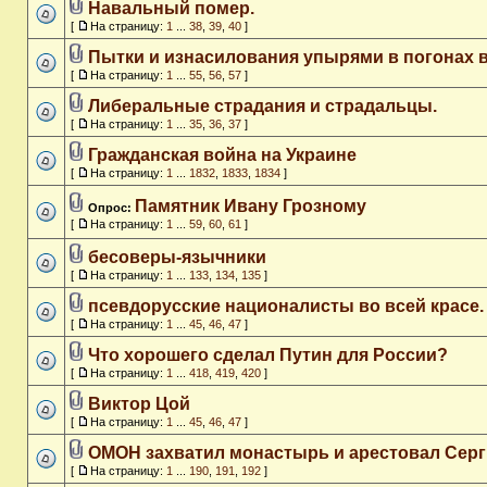
Навальный помер.
[
На страницу:
1
...
38
,
39
,
40
]
Пытки и изнасилования упырями в погонах 
[
На страницу:
1
...
55
,
56
,
57
]
Либеральные страдания и страдальцы.
[
На страницу:
1
...
35
,
36
,
37
]
Гражданская война на Украине
[
На страницу:
1
...
1832
,
1833
,
1834
]
Памятник Ивану Грозному
Опрос:
[
На страницу:
1
...
59
,
60
,
61
]
бесоверы-язычники
[
На страницу:
1
...
133
,
134
,
135
]
псевдорусские националисты во всей красе.
[
На страницу:
1
...
45
,
46
,
47
]
Что хорошего сделал Путин для России?
[
На страницу:
1
...
418
,
419
,
420
]
Виктор Цой
[
На страницу:
1
...
45
,
46
,
47
]
ОМОН захватил монастырь и арестовал Сер
[
На страницу:
1
...
190
,
191
,
192
]