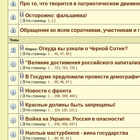
Про то, что творится в патриотическом движен
Осторожно: фальшивка!
[
На страницу:
1
,
2
]
Обращение ко всем соратникам, участникам и 
Темы
Откуда вы узнали о Черной Сотне?
Опрос:
[
На страницу:
1
...
46
,
47
,
48
]
"Великие достижения российского капитализ
[
На страницу:
1
...
723
,
724
,
725
]
В Госдуме предложили провести демографи
[
На страницу:
1
...
95
,
96
,
97
]
Новости с фронта
[
На страницу:
1
...
398
,
399
,
400
]
Красные должны быть запрещены!
[
На страницу:
1
...
119
,
120
,
121
]
Война на Украине. Россия в опасности!
[
На страницу:
1
...
935
,
936
,
937
]
Наплыв мастурбеков - вина государства
[
На страницу:
1
...
89
,
90
,
91
]