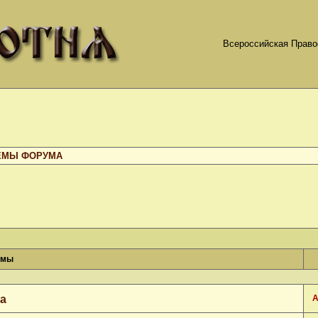
Всероссийская Право
ЕМЫ ФОРУМА
емы
да
А