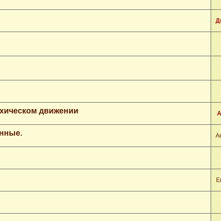
Д
рхическом движении
А
нные.
А
Е