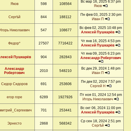
Вс мар 16, 2025 6:37 pm
Яков
598
108564
Яков
Пн фев 03, 2025 2:30 pm
Сергѣй
844
188112
Иван П
Вс фев 02, 2025 10:48 pm
Игорь Николаевич
547
108677
Алексей Пушкарёв
Чт янв 16, 2025 4:53 pm
Федор*
27507
7716422
Алексей Пушкарёв
Чт янв 09, 2025 6:23 pm
лексей Пушкарёв
904
282843
Александр Робертович
Вс дек 29, 2024 1:48 pm
Александр
2010
548210
Робертович
Иван П
Пн дек 02, 2024 7:57 pm
Сидор Сидоров
691
253606
Сергей Н
Пт ноя 01, 2024 12:54 pm
егор горе
6289
1927926
Игорь Николаевич
Вс окт 06, 2024 11:00 pm
митрий_Сергеевич
701
253441
Алексей Пушкарёв
Ср сен 18, 2024 2:51 pm
Эрнесто
2868
568342
Сергѣй