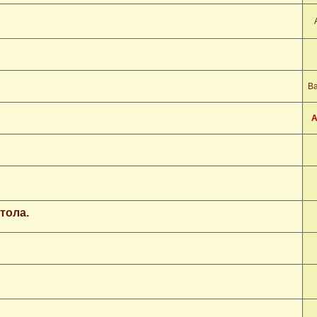
В
А
тола.