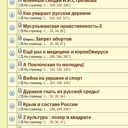
Военные сводки И.И.Стрелкова
[
На страницу:
1
...
104
,
105
,
106
]
Как умирает русская деревня
[
На страницу:
1
...
115
,
116
,
117
]
Мусульманская нравственность-2
[
На страницу:
1
...
33
,
34
,
35
]
Запрет абортов
Опрос:
[
На страницу:
1
...
35
,
36
,
37
]
Ещё раз о медицине и коронОвирусе
[
На страницу:
1
...
285
,
286
,
287
]
А Поклонская то молодец!
[
На страницу:
1
...
133
,
134
,
135
]
Война на украине и спорт
[
На страницу:
1
...
107
,
108
,
109
]
Дураков гнать из русской среды!
[
На страницу:
1
...
32
,
33
,
34
]
Крым в составе России
[
На страницу:
1
...
238
,
239
,
240
]
Z культура : позор в квадрате
[
На страницу:
1
...
35
,
36
,
37
]