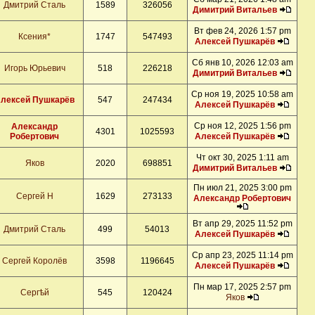
Дмитрий Сталь
1589
326056
Димитрий Витальев
Вт фев 24, 2026 1:57 pm
Ксения*
1747
547493
Алексей Пушкарёв
Сб янв 10, 2026 12:03 am
Игорь Юрьевич
518
226218
Димитрий Витальев
Ср ноя 19, 2025 10:58 am
лексей Пушкарёв
547
247434
Алексей Пушкарёв
Ср ноя 12, 2025 1:56 pm
Александр
4301
1025593
Робертович
Алексей Пушкарёв
Чт окт 30, 2025 1:11 am
Яков
2020
698851
Димитрий Витальев
Пн июл 21, 2025 3:00 pm
Сергей Н
1629
273133
Александр Робертович
Вт апр 29, 2025 11:52 pm
Дмитрий Сталь
499
54013
Алексей Пушкарёв
Ср апр 23, 2025 11:14 pm
Сергей Королёв
3598
1196645
Алексей Пушкарёв
Пн мар 17, 2025 2:57 pm
Сергѣй
545
120424
Яков