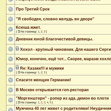
Про Третий Срок
"Я свободен, словно желудь во дворе"
Ксюша жжет.
[
На страницу:
1
,
2
,
3
]
Дневник юной благочестивой девицы.
Хохол - крупный чиновник. Для нашего Серги
Юмор, конечно, ещё тот... Скорее, маразм хохло
Re: Казаки!!! и мужики
[
На страницу:
1
,
2
,
3
]
Спасите женщин Германии!
В Москве открывается гоп-ресторан
"Моргенштерн" - рэпер из ада, демон во плоти
[
На страницу:
1
,
2
,
3
,
4
,
5
]
Мужчина 40 лет живет с родителями! Неудачни