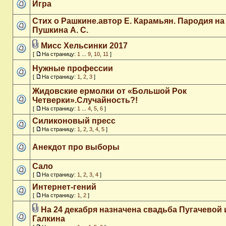
Игра
Стих о Рашкине.автор Е. Карамьян. Пародия на
Пушкина А. С.
Мисс Хельсинки 2017
[
На страницу:
1
...
9
,
10
,
11
]
Нужные профессии
[
На страницу:
1
,
2
,
3
]
Жидовские ермолки от «Большой Рок
Четверки».Случайность?!
[
На страницу:
1
...
4
,
5
,
6
]
Силиконовый пресс
[
На страницу:
1
,
2
,
3
,
4
,
5
]
Анекдот про выборы
Сало
[
На страницу:
1
,
2
,
3
,
4
]
Интернет-гений
[
На страницу:
1
,
2
]
На 24 декабря назначена свадьба Пугачевой 
Галкина