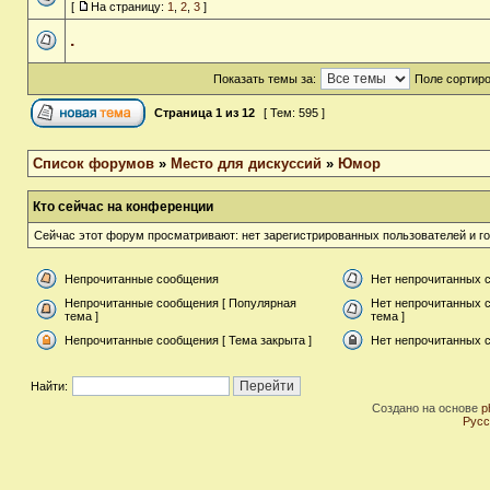
[
На страницу:
1
,
2
,
3
]
.
Показать темы за:
Поле сортир
Страница
1
из
12
[ Тем: 595 ]
Список форумов
»
Место для дискуссий
»
Юмор
Кто сейчас на конференции
Сейчас этот форум просматривают: нет зарегистрированных пользователей и го
Непрочитанные сообщения
Нет непрочитанных 
Непрочитанные сообщения [ Популярная
Нет непрочитанных 
тема ]
тема ]
Непрочитанные сообщения [ Тема закрыта ]
Нет непрочитанных с
Найти:
Создано на основе
p
Русс