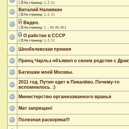
[
На страницу:
1
,
2
,
3
]
Виталий Наливкин
[
На страницу:
1
,
2
,
3
]
Видео.
[
На страницу:
1
...
64
,
65
,
66
]
О рабстве в СССР
[
На страницу:
1
,
2
,
3
]
Шнобелевская премия
Принц Чарльз объявил о своем родстве с Дра
Батюшки моей Москвы.
2011 год. Путин едет в Пикалёво. Почему-то
вспомнилось. :)
Министерство организованного вранья
Мат запрещен!
Полезная раскоряка!!!