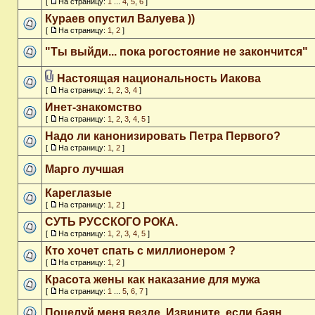
[
На страницу:
1
...
4
,
5
,
6
]
Кураев опустил Валуева ))
[
На страницу:
1
,
2
]
"Ты выйди... пока рогостояние не закончится"
Настоящая национальность Иакова
[
На страницу:
1
,
2
,
3
,
4
]
Инет-знакомство
[
На страницу:
1
,
2
,
3
,
4
,
5
]
Надо ли канонизировать Петра Первого?
[
На страницу:
1
,
2
]
Марго лучшая
Кареглазые
[
На страницу:
1
,
2
]
СУТЬ РУССКОГО РОКА.
[
На страницу:
1
,
2
,
3
,
4
,
5
]
Кто хочет спать с миллионером ?
[
На страницу:
1
,
2
]
Красота жены как наказание для мужа
[
На страницу:
1
...
5
,
6
,
7
]
Поцелуй меня везде. Извините, если баян.