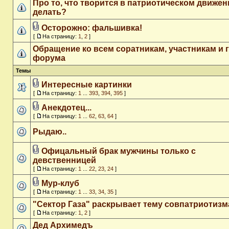
Про то, что творится в патриотическом движен
делать?
Осторожно: фальшивка!
[
На страницу:
1
,
2
]
Обращение ко всем соратникам, участникам и 
форума
Темы
Интересные картинки
[
На страницу:
1
...
393
,
394
,
395
]
Анекдотец...
[
На страницу:
1
...
62
,
63
,
64
]
Рыдаю..
Офицальный брак мужчины только с
девственницей
[
На страницу:
1
...
22
,
23
,
24
]
Мур-клуб
[
На страницу:
1
...
33
,
34
,
35
]
"Сектор Газа" раскрывает тему совпатриотизм
[
На страницу:
1
,
2
]
Дед Архимедъ