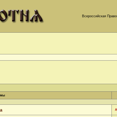
Всероссийская Право
емы
да
А