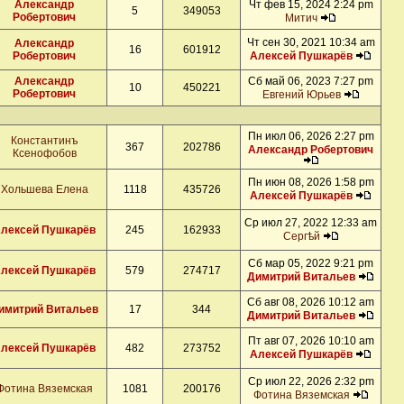
Александр
Чт фев 15, 2024 2:24 pm
5
349053
Робертович
Митич
Чт сен 30, 2021 10:34 am
Александр
16
601912
Робертович
Алексей Пушкарёв
Александр
Сб май 06, 2023 7:27 pm
10
450221
Робертович
Евгений Юрьев
Пн июл 06, 2026 2:27 pm
Константинъ
367
202786
Александр Робертович
Ксенофобов
Пн июн 08, 2026 1:58 pm
Хольшева Елена
1118
435726
Алексей Пушкарёв
Ср июл 27, 2022 12:33 am
лексей Пушкарёв
245
162933
Сергѣй
Сб мар 05, 2022 9:21 pm
лексей Пушкарёв
579
274717
Димитрий Витальев
Сб авг 08, 2026 10:12 am
имитрий Витальев
17
344
Димитрий Витальев
Пт авг 07, 2026 10:10 am
лексей Пушкарёв
482
273752
Алексей Пушкарёв
Ср июл 22, 2026 2:32 pm
Фотина Вяземская
1081
200176
Фотина Вяземская