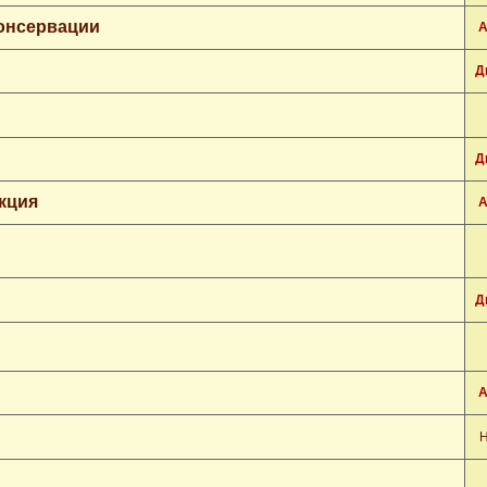
консервации
А
Д
Д
кция
А
Д
А
Н