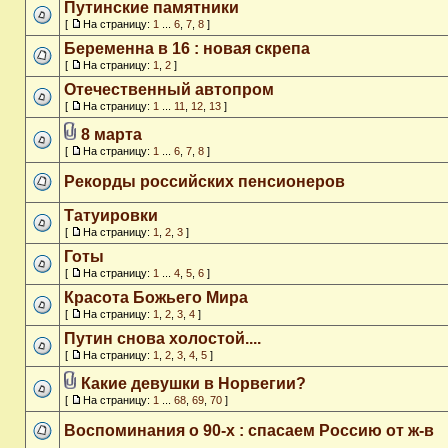
Путинские памятники
[
На страницу:
1
...
6
,
7
,
8
]
Беременна в 16 : новая скрепа
[
На страницу:
1
,
2
]
Отечественный автопром
[
На страницу:
1
...
11
,
12
,
13
]
8 марта
[
На страницу:
1
...
6
,
7
,
8
]
Рекорды российских пенсионеров
Татуировки
[
На страницу:
1
,
2
,
3
]
Готы
[
На страницу:
1
...
4
,
5
,
6
]
Красота Божьего Мира
[
На страницу:
1
,
2
,
3
,
4
]
Путин снова холостой....
[
На страницу:
1
,
2
,
3
,
4
,
5
]
Какие девушки в Норвегии?
[
На страницу:
1
...
68
,
69
,
70
]
Воспоминания о 90-х : спасаем Россию от ж-в