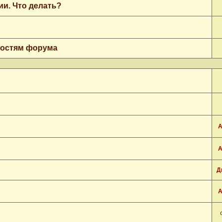
ии. Что делать?
гостям форума
А
А
Д
А