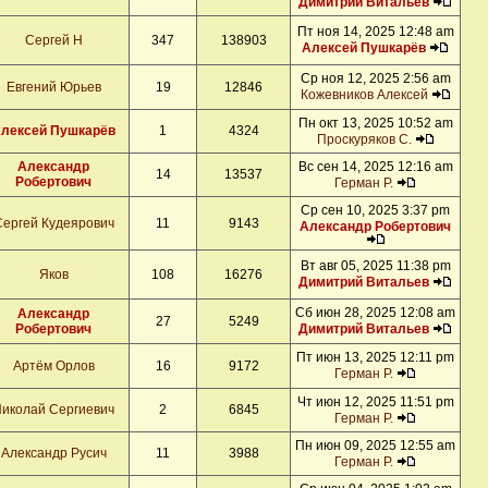
Димитрий Витальев
Пт ноя 14, 2025 12:48 am
Сергей Н
347
138903
Алексей Пушкарёв
Ср ноя 12, 2025 2:56 am
Евгений Юрьев
19
12846
Кожевников Алексей
Пн окт 13, 2025 10:52 am
лексей Пушкарёв
1
4324
Проскуряков С.
Александр
Вс сен 14, 2025 12:16 am
14
13537
Робертович
Герман Р.
Ср сен 10, 2025 3:37 pm
Сергей Кудеярович
11
9143
Александр Робертович
Вт авг 05, 2025 11:38 pm
Яков
108
16276
Димитрий Витальев
Сб июн 28, 2025 12:08 am
Александр
27
5249
Робертович
Димитрий Витальев
Пт июн 13, 2025 12:11 pm
Артём Орлов
16
9172
Герман Р.
Чт июн 12, 2025 11:51 pm
иколай Сергиевич
2
6845
Герман Р.
Пн июн 09, 2025 12:55 am
Александр Русич
11
3988
Герман Р.