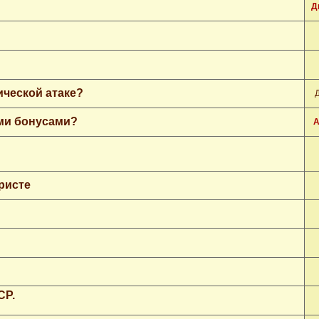
Д
ической атаке?
ими бонусами?
А
ристе
СР.