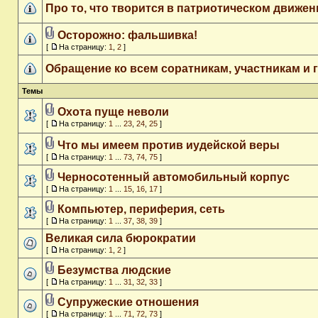
Про то, что творится в патриотическом движен
Осторожно: фальшивка!
[
На страницу:
1
,
2
]
Обращение ко всем соратникам, участникам и 
Темы
Охота пуще неволи
[
На страницу:
1
...
23
,
24
,
25
]
Что мы имеем против иудейской веры
[
На страницу:
1
...
73
,
74
,
75
]
Черносотенный автомобильный корпус
[
На страницу:
1
...
15
,
16
,
17
]
Компьютер, периферия, сеть
[
На страницу:
1
...
37
,
38
,
39
]
Великая сила бюрократии
[
На страницу:
1
,
2
]
Безумства людские
[
На страницу:
1
...
31
,
32
,
33
]
Супружеские отношения
[
На страницу:
1
...
71
,
72
,
73
]