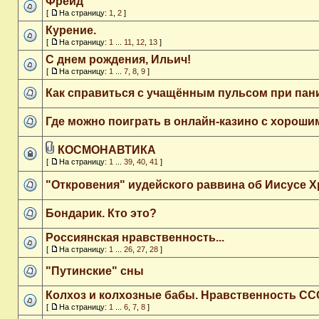
Фрейд
[
На страницу:
1
,
2
]
Курение.
[
На страницу:
1
...
11
,
12
,
13
]
С днем рождения, Ильич!
[
На страницу:
1
...
7
,
8
,
9
]
Как справиться с учащённым пульсом при пан
Где можно поиграть в онлайн-казино с хорош
КОСМОНАВТИКА
[
На страницу:
1
...
39
,
40
,
41
]
"Откровения" иудейского раввина об Иисусе Х
Бондарик. Кто это?
Россиянская нравственность...
[
На страницу:
1
...
26
,
27
,
28
]
"Путинские" сны
Колхоз и колхозные бабы. Нравственность СС
[
На страницу:
1
...
6
,
7
,
8
]