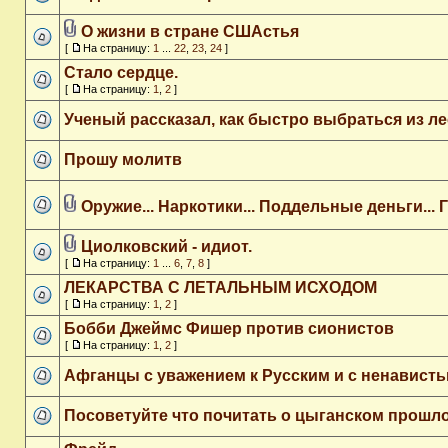
О жизни в стране СШАстья
[
На страницу:
1
...
22
,
23
,
24
]
Стало сердце.
[
На страницу:
1
,
2
]
Ученый рассказал, как быстро выбраться из ле
Прошу молитв
Оружие... Наркотики... Поддельные деньги... 
Циолковский - идиот.
[
На страницу:
1
...
6
,
7
,
8
]
ЛЕКАРСТВА С ЛЕТАЛЬНЫМ ИСХОДОМ
[
На страницу:
1
,
2
]
Бобби Джеймс Фишер против сионистов
[
На страницу:
1
,
2
]
Афганцы c уважением к Русским и с ненавист
Посоветуйте что почитать о цыганском прошл