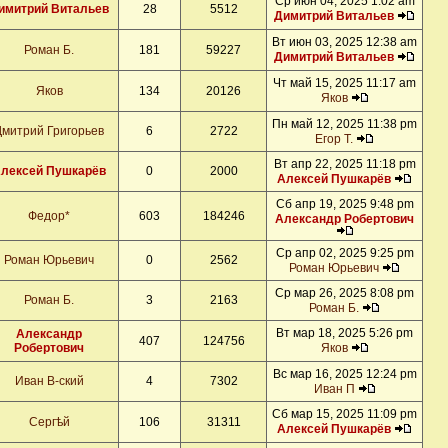
Ср июн 04, 2025 1:02 am
имитрий Витальев
28
5512
Димитрий Витальев
Вт июн 03, 2025 12:38 am
Роман Б.
181
59227
Димитрий Витальев
Чт май 15, 2025 11:17 am
Яков
134
20126
Яков
Пн май 12, 2025 11:38 pm
Дмитрий Григорьев
6
2722
Егор Т.
Вт апр 22, 2025 11:18 pm
лексей Пушкарёв
0
2000
Алексей Пушкарёв
Сб апр 19, 2025 9:48 pm
Федор*
603
184246
Александр Робертович
Ср апр 02, 2025 9:25 pm
Роман Юрьевич
0
2562
Роман Юрьевич
Ср мар 26, 2025 8:08 pm
Роман Б.
3
2163
Роман Б.
Вт мар 18, 2025 5:26 pm
Александр
407
124756
Робертович
Яков
Вс мар 16, 2025 12:24 pm
Иван В-ский
4
7302
Иван П
Сб мар 15, 2025 11:09 pm
Сергѣй
106
31311
Алексей Пушкарёв