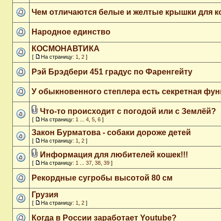
Чем отличаются белые и желтые крышки для 
Народное единство
КОСМОНАВТИКА
[
На страницу:
1
,
2
]
Рэй Брэдбери 451 градус по Фаренгейту
У обыкновенного степлера есть секретная фун
Что-то происходит с погодой или с Землёй?
[
На страницу:
1
...
4
,
5
,
6
]
Закон Бурматова - собаки дороже детей
[
На страницу:
1
,
2
]
Информация для любителей кошек!!!
[
На страницу:
1
...
37
,
38
,
39
]
Рекордные сугробы высотой 80 см
Грузия
[
На страницу:
1
,
2
]
Когда в России заработает Youtube?