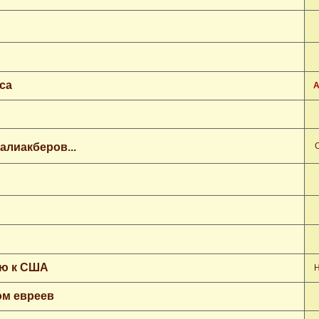
са
А
Галиакберов...
ью к США
Н
ом евреев