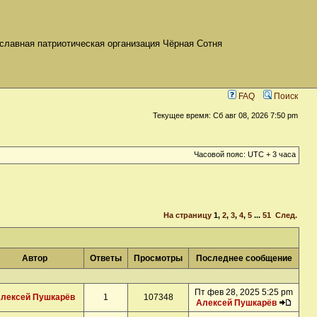
славная патриотическая организация Чёрная Сотня
FAQ
Поиск
Текущее время: Сб авг 08, 2026 7:50 pm
Часовой пояс: UTC + 3 часа
На страницу
1
,
2
,
3
,
4
,
5
...
51
След.
Автор
Ответы
Просмотры
Последнее сообщение
Пт фев 28, 2025 5:25 pm
лексей Пушкарёв
1
107348
Алексей Пушкарёв