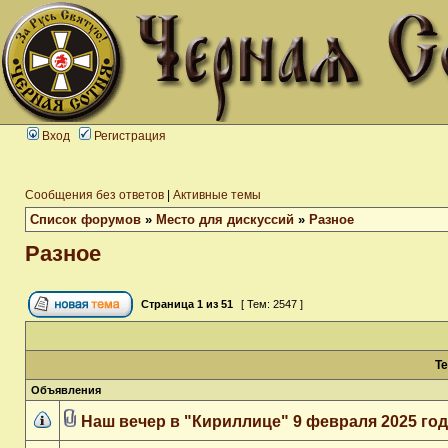
Вход
Регистрация
Сообщения без ответов
|
Активные темы
Список форумов
»
Место для дискуссий
»
Разное
Разное
Страница
1
из
51
[ Тем: 2547 ]
Т
Объявления
Наш вечер в "Кириллице" 9 февраля 2025 го