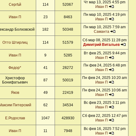
Чт мар 13, 2025 4:55 pm
Сергѣй
114
52067
Иван П
Пн мар 10, 2025 4:19 pm
Иван П
23
8463
Иван П
Пн мар 10, 2025 7:59 am
ександр Болховской
182
50348
Саманта
Сб мар 08, 2025 11:28 pm
Отто Штирлиц
114
51579
Димитрий Витальев
Вт фев 25, 2025 9:44 pm
Иван П
9
5285
Иван П
Пн фев 24, 2025 6:48 pm
Федор*
41
28272
Иван П
Пн фев 24, 2025 10:20 am
Христофор
87
50019
Бонифатьевич
Иван П
Пн фев 24, 2025 10:06 am
Яков
49
22419
Иван П
Вс фев 23, 2025 3:11 pm
Максим Питерский
62
34534
Иван П
Сб фев 22, 2025 12:47 pm
E.Родослав
1047
428930
Иван П
Вс фев 16, 2025 7:52 pm
Иван П
11
7948
Иван П