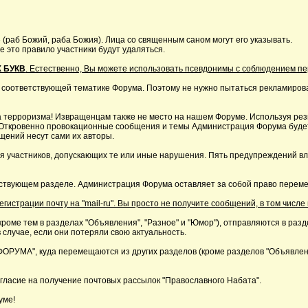
 (раб Божий, раба Божия). Лица со священным саном могут его указывать.
это правило участники будут удаляться.
 БУКВ
. Естественно, Вы можете использовать псевдонимы с соблюдением п
 соответствующей тематике Форума. Поэтому не нужно пытаться рекламирова
 терроризма! Извращенцам также не место на нашем Форуме. Используя резк
р. Откровенно провокационные сообщения и темы Администрация Форума буде
щений несут сами их авторы.
я участников, допускающих те или иные нарушения. Пять предупреждений в
ствующем разделе. Администрация Форума оставляет за собой право перемещ
страции почту на "mail-ru". Вы просто не получите сообщений, в том числе 
кроме тем в разделах "Объявления", "Разное" и "Юмор"), отправляются в раз
 случае, если они потеряли свою актуальность.
А", куда перемещаются из других разделов (кроме разделов "Объявления"
ласие на получение почтовых рассылок "Православного Набата".
уме!