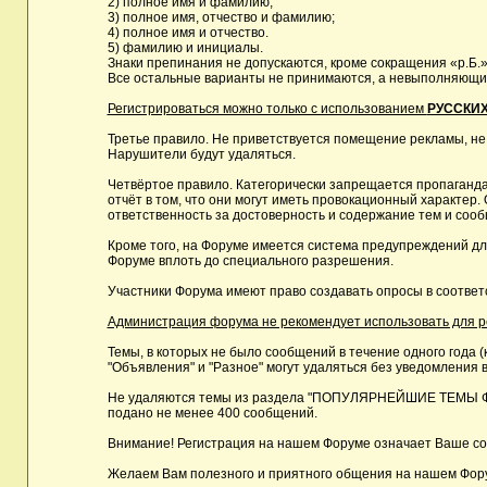
2) полное имя и фамилию;
3) полное имя, отчество и фамилию;
4) полное имя и отчество.
5) фамилию и инициалы.
Знаки препинания не допускаются, кроме сокращения «р.Б.»
Все остальные варианты не принимаются, а невыполняющие 
Регистрироваться можно только с использованием
РУССКИХ
Третье правило. Не приветствуется помещение рекламы, не
Нарушители будут удаляться.
Четвёртое правило. Категорически запрещается пропаганда
отчёт в том, что они могут иметь провокационный характе
ответственность за достоверность и содержание тем и сооб
Кроме того, на Форуме имеется система предупреждений дл
Форуме вплоть до специального разрешения.
Участники Форума имеют право создавать опросы в соответ
Администрация форума не рекомендует использовать для реги
Темы, в которых не было сообщений в течение одного года (
"Объявления" и "Разное" могут удаляться без уведомления в
Не удаляются темы из раздела "ПОПУЛЯРНЕЙШИЕ ТЕМЫ ФОРУМ
подано не менее 400 сообщений.
Внимание! Регистрация на нашем Форуме означает Ваше сог
Желаем Вам полезного и приятного общения на нашем Фор