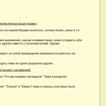
еречисленных выше правил.
ть на нашем Форуме пылесосы, ночные клубы, шины и т.п.
ие выражения, оценки и комментарии, нужно отдавать себе
т удалять вместе с пользователями. Однако
лекуют за собой прекращение возможности работать на
ать темы из одних разделов в другие.
и письмо с активацией.
дел "Что мы недавно обсуждали". Темы в разделах
, "Разное" и "Юмор") темы и опросы, в которых было