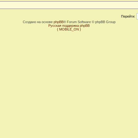
Перейти:
Создано на основе
phpBB
® Forum Software © phpBB Group
Русская поддержка phpBB
{ MOBILE_ON }