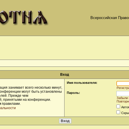
Всероссийская Право
Вход
Имя пользователя:
ция занимает всего несколько минут,
Регистр
конференции могут быть установлены
Пароль:
елей. Прежде чем
Забыли 
ой, принятыми на конференции.
Повторн
и
правилами.
Авто
иальности
Скры