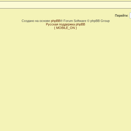
Перейти:
Создано на основе
phpBB
® Forum Software © phpBB Group
Русская поддержка phpBB
{ MOBILE_ON }