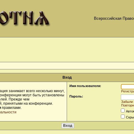
Всероссийская Право
Вход
Имя пользователя:
ция занимает всего несколько минут,
Регистр
конференции могут быть установлены
Пароль:
елей. Прежде чем
Забыли 
ой, принятыми на конференции.
Повторн
и
правилами.
Авто
иальности
Скры