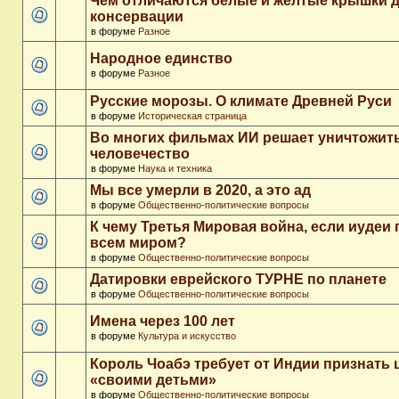
Чем отличаются белые и желтые крышки 
консервации
в форуме
Разное
Народное единство
в форуме
Разное
Русские морозы. О климате Древней Руси
в форуме
Историческая страница
Во многих фильмах ИИ решает уничтожит
человечество
в форуме
Наука и техника
Мы все умерли в 2020, а это ад
в форуме
Общественно-политические вопросы
К чему Третья Мировая война, если иудеи 
всем миром?
в форуме
Общественно-политические вопросы
Датировки еврейского ТУРНЕ по планете
в форуме
Общественно-политические вопросы
Имена через 100 лет
в форуме
Культура и искусство
Король Чоабэ требует от Индии признать 
«своими детьми»
в форуме
Общественно-политические вопросы