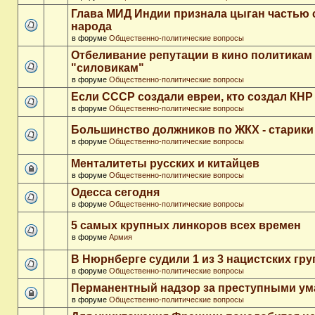
Глава МИД Индии признала цыган частью 
народа
в форуме
Общественно-политические вопросы
Отбеливание репутации в кино политикам
"силовикам"
в форуме
Общественно-политические вопросы
Если СССР создали евреи, кто создал КНР
в форуме
Общественно-политические вопросы
Большинство должников по ЖКХ - старики
в форуме
Общественно-политические вопросы
Менталитеты русских и китайцев
в форуме
Общественно-политические вопросы
Одесса сегодня
в форуме
Общественно-политические вопросы
5 самых крупных линкоров всех времен
в форуме
Армия
В Нюрнберге судили 1 из 3 нацистских гр
в форуме
Общественно-политические вопросы
Перманентный надзор за преступными у
в форуме
Общественно-политические вопросы