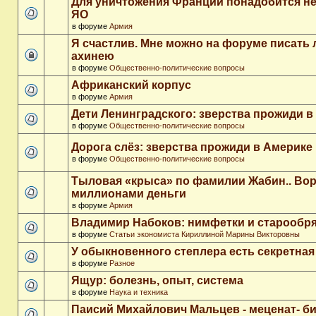
Для уничтожения Франции понадобится не
ЯО
в форуме
Армия
Я счастлив. Мне можно на форуме писать
ахинею
в форуме
Общественно-политические вопросы
Африканский корпус
в форуме
Армия
Дети Ленинградского: зверства прожиди в
в форуме
Общественно-политические вопросы
Дорога слёз: зверства прожиди в Америке
в форуме
Общественно-политические вопросы
Тыловая «крыса» по фамилии Жабин.. Во
миллионами деньги
в форуме
Армия
Владимир Набоков: нимфетки и старообр
в форуме
Статьи экономиста Кириллиной Марины Викторовны
У обыкновенного степлера есть секретна
в форуме
Разное
Ящур: болезнь, опыт, система
в форуме
Наука и техника
Паисий Михайлович Мальцев - меценат- 