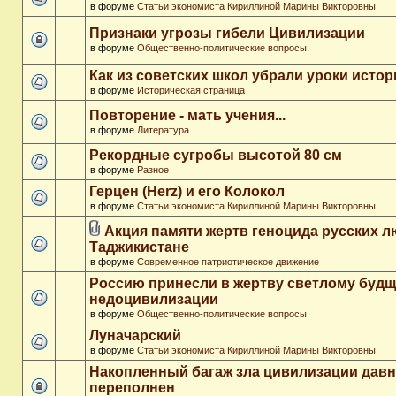
в форуме
Статьи экономиста Кириллиной Марины Викторовны
Признаки угрозы гибели Цивилизации
в форуме
Общественно-политические вопросы
Как из советских школ убрали уроки истор
в форуме
Историческая страница
Повторение - мать учения...
в форуме
Литература
Рекордные сугробы высотой 80 см
в форуме
Разное
Герцен (Herz) и его Колокол
в форуме
Статьи экономиста Кириллиной Марины Викторовны
Акция памяти жертв геноцида русских л
Таджикистане
в форуме
Современное патриотическое движение
Россию принесли в жертву светлому буд
недоцивилизации
в форуме
Общественно-политические вопросы
Луначарский
в форуме
Статьи экономиста Кириллиной Марины Викторовны
Накопленный багаж зла цивилизации дав
переполнен