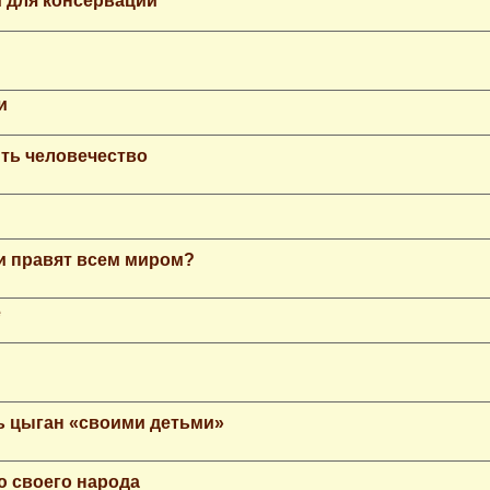
 для консервации
и
ть человечество
еи правят всем миром?
е
ь цыган «своими детьми»
ю своего народа