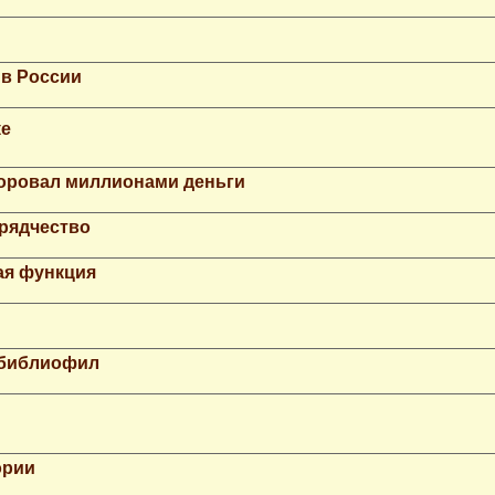
 в России
ке
Воровал миллионами деньги
рядчество
ая функция
 библиофил
ории