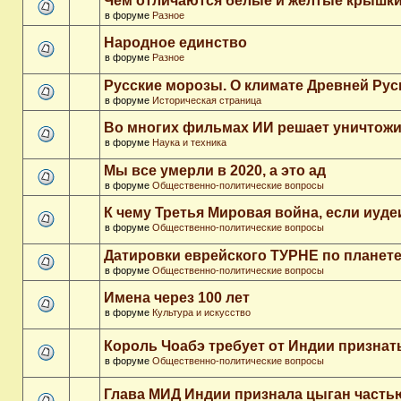
Чем отличаются белые и желтые крышки
в форуме
Разное
Народное единство
в форуме
Разное
Русские морозы. О климате Древней Рус
в форуме
Историческая страница
Во многих фильмах ИИ решает уничтожи
в форуме
Наука и техника
Мы все умерли в 2020, а это ад
в форуме
Общественно-политические вопросы
К чему Третья Мировая война, если иуд
в форуме
Общественно-политические вопросы
Датировки еврейского ТУРНЕ по планет
в форуме
Общественно-политические вопросы
Имена через 100 лет
в форуме
Культура и искусство
Король Чоабэ требует от Индии признат
в форуме
Общественно-политические вопросы
Глава МИД Индии признала цыган часть