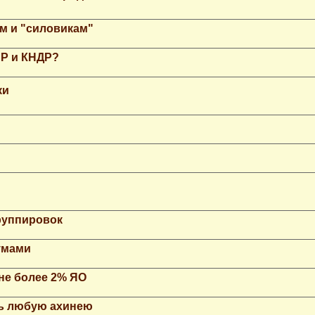
м и "силовикам"
НР и КНДР?
ки
группировок
умами
не более 2% ЯО
ть любую ахинею