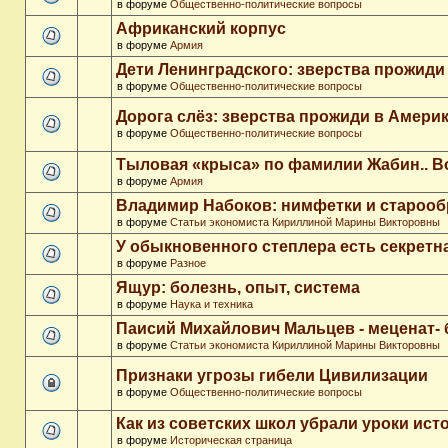
в форуме
Общественно-политические вопросы
Африканский корпус
в форуме
Армия
Дети Ленинградского: зверства прожиди
в форуме
Общественно-политические вопросы
Дорога слёз: зверства прожиди в Амери
в форуме
Общественно-политические вопросы
Тыловая «крыса» по фамилии Жабин.. 
в форуме
Армия
Владимир Набоков: нимфетки и старооб
в форуме
Статьи экономиста Кириллиной Марины Викторовны
У обыкновенного степлера есть секретн
в форуме
Разное
Ящур: болезнь, опыт, система
в форуме
Наука и техника
Паисий Михайлович Мальцев - меценат-
в форуме
Статьи экономиста Кириллиной Марины Викторовны
Признаки угрозы гибели Цивилизации
в форуме
Общественно-политические вопросы
Как из советских школ убрали уроки ист
в форуме
Историческая страница