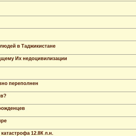
 людей в Таджикистане
дщему Их недоцивилизации
вно переполнен
ов?
рожденцев
ире
катастрофа 12.8К л.н.