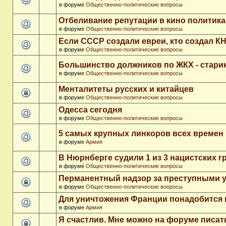
в форуме
Общественно-политические вопросы
Отбеливание репутации в кино политика
в форуме
Общественно-политические вопросы
Если СССР создали евреи, кто создал К
в форуме
Общественно-политические вопросы
Большинство должников по ЖКХ - стари
в форуме
Общественно-политические вопросы
Менталитеты русских и китайцев
в форуме
Общественно-политические вопросы
Одесса сегодня
в форуме
Общественно-политические вопросы
5 самых крупных линкоров всех времен
в форуме
Армия
В Нюрнберге судили 1 из 3 нацистских 
в форуме
Общественно-политические вопросы
Перманентный надзор за преступными 
в форуме
Общественно-политические вопросы
Для уничтожения Франции понадобится 
в форуме
Армия
Я счастлив. Мне можно на форуме писа