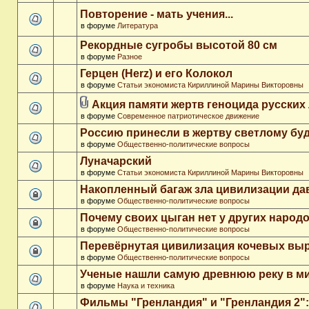
Повторение - мать учения...
в форуме
Литература
Рекордные сугробы высотой 80 см
в форуме
Разное
Герцен (Herz) и его Колокол
в форуме
Статьи экономиста Кириллиной Марины Викторовны
Акция памяти жертв геноцида русских
в форуме
Современное патриотическое движение
Россию принесли в жертву светлому бу
в форуме
Общественно-политические вопросы
Луначарский
в форуме
Статьи экономиста Кириллиной Марины Викторовны
Накопленный багаж зла цивилизации да
в форуме
Общественно-политические вопросы
Почему своих цыган нет у других народ
в форуме
Общественно-политические вопросы
Перевёрнутая цивилизация кочевых вы
в форуме
Общественно-политические вопросы
Ученые нашли самую древнюю реку в м
в форуме
Наука и техника
Фильмы "Гренландия" и "Гренландия 2": 