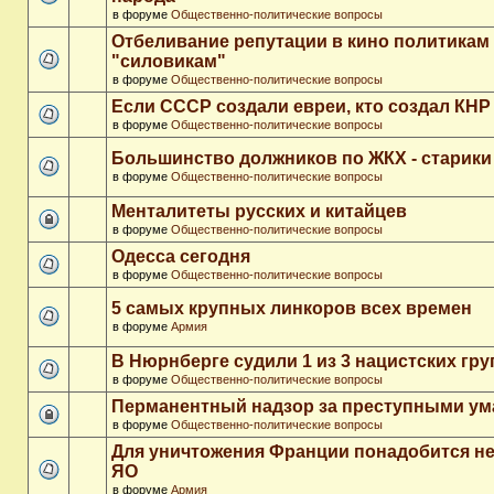
в форуме
Общественно-политические вопросы
Отбеливание репутации в кино политикам
"силовикам"
в форуме
Общественно-политические вопросы
Если СССР создали евреи, кто создал КНР
в форуме
Общественно-политические вопросы
Большинство должников по ЖКХ - старики
в форуме
Общественно-политические вопросы
Менталитеты русских и китайцев
в форуме
Общественно-политические вопросы
Одесса сегодня
в форуме
Общественно-политические вопросы
5 самых крупных линкоров всех времен
в форуме
Армия
В Нюрнберге судили 1 из 3 нацистских гр
в форуме
Общественно-политические вопросы
Перманентный надзор за преступными у
в форуме
Общественно-политические вопросы
Для уничтожения Франции понадобится не
ЯО
в форуме
Армия