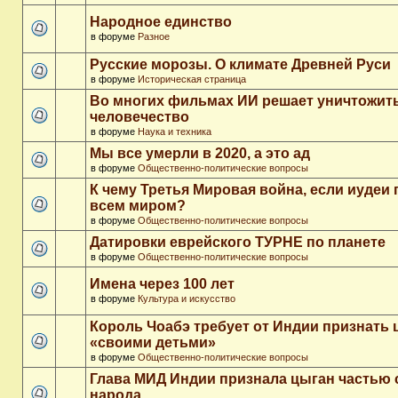
Народное единство
в форуме
Разное
Русские морозы. О климате Древней Руси
в форуме
Историческая страница
Во многих фильмах ИИ решает уничтожит
человечество
в форуме
Наука и техника
Мы все умерли в 2020, а это ад
в форуме
Общественно-политические вопросы
К чему Третья Мировая война, если иудеи 
всем миром?
в форуме
Общественно-политические вопросы
Датировки еврейского ТУРНЕ по планете
в форуме
Общественно-политические вопросы
Имена через 100 лет
в форуме
Культура и искусство
Король Чоабэ требует от Индии признать 
«своими детьми»
в форуме
Общественно-политические вопросы
Глава МИД Индии признала цыган частью 
народа