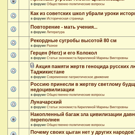
в форуме
Общественно-политические вопросы
Как из советских школ убрали уроки истор
в форуме
Историческая страница
Повторение - мать учения...
в форуме
Литература
Рекордные сугробы высотой 80 см
в форуме
Разное
Герцен (Herz) и его Колокол
в форуме
Статьи экономиста Кириллиной Марины Викторовны
Акция памяти жертв геноцида русских л
Таджикистане
в форуме
Современное патриотическое движение
Россию принесли в жертву светлому буд
недоцивилизации
в форуме
Общественно-политические вопросы
Луначарский
в форуме
Статьи экономиста Кириллиной Марины Викторовны
Накопленный багаж зла цивилизации дав
переполнен
в форуме
Общественно-политические вопросы
Почему своих цыган нет у других народов