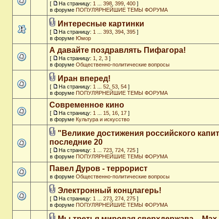
[
На страницу:
1
...
398
,
399
,
400
]
в форуме
ПОПУЛЯРНЕЙШИЕ ТЕМЫ ФОРУМА
Интересные картинки
[
На страницу:
1
...
393
,
394
,
395
]
в форуме
Юмор
А давайте поздравлять Пифагора!
[
На страницу:
1
,
2
,
3
]
в форуме
Общественно-политические вопросы
Иран вперед!
[
На страницу:
1
...
52
,
53
,
54
]
в форуме
ПОПУЛЯРНЕЙШИЕ ТЕМЫ ФОРУМА
Современное кино
[
На страницу:
1
...
15
,
16
,
17
]
в форуме
Культура и искусство
"Великие достижения российского капит
последние 20
[
На страницу:
1
...
723
,
724
,
725
]
в форуме
ПОПУЛЯРНЕЙШИЕ ТЕМЫ ФОРУМА
Павел Дуров - террорист
в форуме
Общественно-политические вопросы
Электронный концлагерь!
[
На страницу:
1
...
273
,
274
,
275
]
в форуме
ПОПУЛЯРНЕЙШИЕ ТЕМЫ ФОРУМА
Мы третья мировая сверхдержава. - Max