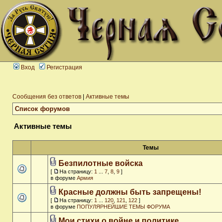
Вход
Регистрация
Сообщения без ответов
|
Активные темы
Список форумов
Активные темы
Темы
Безпилотные войска
[
На страницу:
1
...
7
,
8
,
9
]
в форуме
Армия
Красные должны быть запрещены!
[
На страницу:
1
...
120
,
121
,
122
]
в форуме
ПОПУЛЯРНЕЙШИЕ ТЕМЫ ФОРУМА
Мои стихи о войне и политике