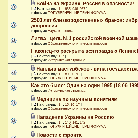
Война на Украине. Россия в опасности!
[
На страницу:
1
...
935
,
936
,
937
]
в форуме
ПОПУЛЯРНЕЙШИЕ ТЕМЫ ФОРУМА
2500 лет близкородственных браков: инб
депрессия
в форуме
Наука и техника
Литва - цель №1 российской военной ма
в форуме
Общественно-политические вопросы
Наконец-то раскрыта вся правда о Ленине
[
На страницу:
1
,
2
]
в форуме
Историческая страница
Наплыв мастурбеков - вина государства
[
На страницу:
1
...
89
,
90
,
91
]
в форуме
ПОПУЛЯРНЕЙШИЕ ТЕМЫ ФОРУМА
Как это было: Один на один 1995 (18.06.199
в форуме
Историческая страница
Медицина по научным понятиям
[
На страницу:
1
...
15
,
16
,
17
]
в форуме
Общественно-политические вопросы
Нападение Украины на Россию
[
На страницу:
1
...
140
,
141
,
142
]
в форуме
ПОПУЛЯРНЕЙШИЕ ТЕМЫ ФОРУМА
Новости с фронта