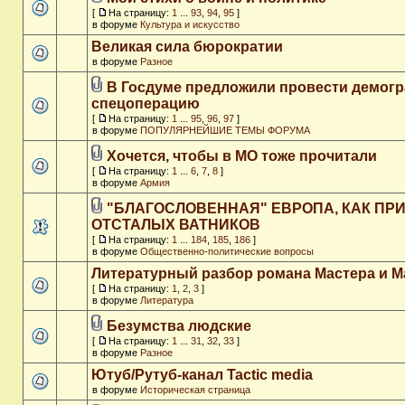
[
На страницу:
1
...
93
,
94
,
95
]
в форуме
Культура и искусство
Великая сила бюрократии
в форуме
Разное
В Госдуме предложили провести демог
спецоперацию
[
На страницу:
1
...
95
,
96
,
97
]
в форуме
ПОПУЛЯРНЕЙШИЕ ТЕМЫ ФОРУМА
Хочется, чтобы в МО тоже прочитали
[
На страницу:
1
...
6
,
7
,
8
]
в форуме
Армия
"БЛАГОСЛОВЕННАЯ" ЕВРОПА, КАК ПР
ОТСТАЛЫХ ВАТНИКОВ
[
На страницу:
1
...
184
,
185
,
186
]
в форуме
Общественно-политические вопросы
Литературный разбор романа Мастера и М
[
На страницу:
1
,
2
,
3
]
в форуме
Литература
Безумства людские
[
На страницу:
1
...
31
,
32
,
33
]
в форуме
Разное
Ютуб/Рутуб-канал Tactic media
в форуме
Историческая страница