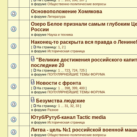
[
На страницу:
1
...
185
,
186
,
187
]
в форуме
Общественно-политические вопросы
Основоположение Хомякова
в форуме
Литература
Озеро Белое признали самым глубоким Ц
России
в форуме
Наука и техника
Наконец-то раскрыта вся правда о Ленине
[
На страницу:
1
,
2
]
в форуме
Историческая страница
"Великие достижения российского капит
последние 20
[
На страницу:
1
...
723
,
724
,
725
]
в форуме
ПОПУЛЯРНЕЙШИЕ ТЕМЫ ФОРУМА
Новости с фронта
[
На страницу:
1
...
398
,
399
,
400
]
в форуме
ПОПУЛЯРНЕЙШИЕ ТЕМЫ ФОРУМА
Безумства людские
[
На страницу:
1
...
31
,
32
,
33
]
в форуме
Разное
Ютуб/Рутуб-канал Tactic media
в форуме
Историческая страница
Литва - цель №1 российской военной ма
в форуме
Общественно-политические вопросы