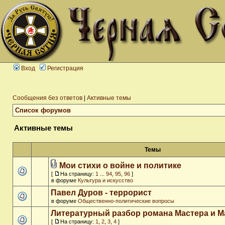
Вход
Регистрация
Сообщения без ответов
|
Активные темы
Список форумов
Активные темы
Темы
Мои стихи о войне и политике
[
На страницу:
1
...
94
,
95
,
96
]
в форуме
Культура и искусство
Павел Дуров - террорист
в форуме
Общественно-политические вопросы
Литературный разбор романа Мастера и М
[
На страницу:
1
,
2
,
3
,
4
]