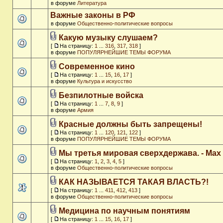
в форуме
Литература
Важные законы в РФ
в форуме
Общественно-политические вопросы
Какую музыку слушаем?
[
На страницу:
1
...
316
,
317
,
318
]
в форуме
ПОПУЛЯРНЕЙШИЕ ТЕМЫ ФОРУМА
Современное кино
[
На страницу:
1
...
15
,
16
,
17
]
в форуме
Культура и искусство
Безпилотные войска
[
На страницу:
1
...
7
,
8
,
9
]
в форуме
Армия
Красные должны быть запрещены!
[
На страницу:
1
...
120
,
121
,
122
]
в форуме
ПОПУЛЯРНЕЙШИЕ ТЕМЫ ФОРУМА
Мы третья мировая сверхдержава. - Max
[
На страницу:
1
,
2
,
3
,
4
,
5
]
в форуме
Общественно-политические вопросы
КАК НАЗЫВАЕТСЯ ТАКАЯ ВЛАСТЬ?!
[
На страницу:
1
...
411
,
412
,
413
]
в форуме
Общественно-политические вопросы
Медицина по научным понятиям
[
На страницу:
1
...
15
,
16
,
17
]