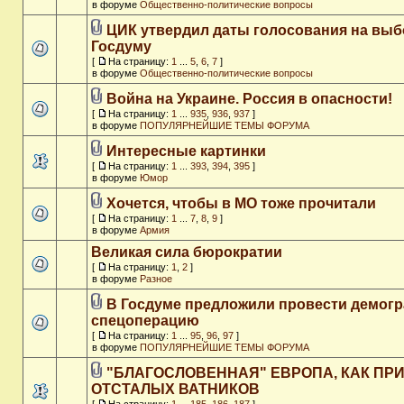
в форуме
Общественно-политические вопросы
ЦИК утвердил даты голосования на выб
Госдуму
[
На страницу:
1
...
5
,
6
,
7
]
в форуме
Общественно-политические вопросы
Война на Украине. Россия в опасности!
[
На страницу:
1
...
935
,
936
,
937
]
в форуме
ПОПУЛЯРНЕЙШИЕ ТЕМЫ ФОРУМА
Интересные картинки
[
На страницу:
1
...
393
,
394
,
395
]
в форуме
Юмор
Хочется, чтобы в МО тоже прочитали
[
На страницу:
1
...
7
,
8
,
9
]
в форуме
Армия
Великая сила бюрократии
[
На страницу:
1
,
2
]
в форуме
Разное
В Госдуме предложили провести демог
спецоперацию
[
На страницу:
1
...
95
,
96
,
97
]
в форуме
ПОПУЛЯРНЕЙШИЕ ТЕМЫ ФОРУМА
"БЛАГОСЛОВЕННАЯ" ЕВРОПА, КАК ПР
ОТСТАЛЫХ ВАТНИКОВ