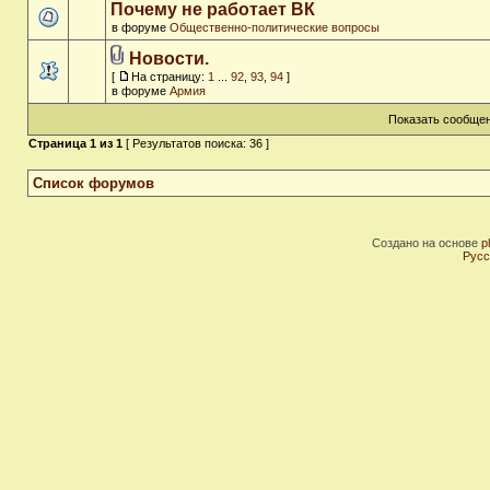
Почему не работает ВК
в форуме
Общественно-политические вопросы
Новости.
[
На страницу:
1
...
92
,
93
,
94
]
в форуме
Армия
Показать сообщен
Страница
1
из
1
[ Результатов поиска: 36 ]
Список форумов
Создано на основе
p
Русс