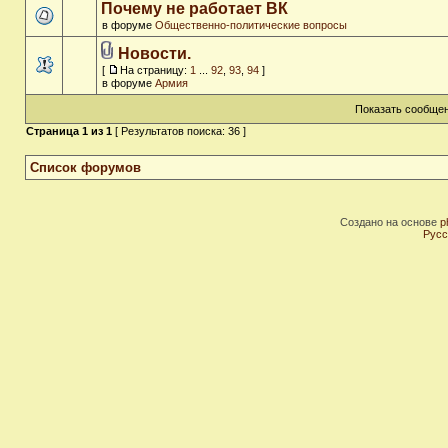
Почему не работает ВК
в форуме
Общественно-политические вопросы
Новости.
[
На страницу:
1
...
92
,
93
,
94
]
в форуме
Армия
Показать сообщен
Страница
1
из
1
[ Результатов поиска: 36 ]
Список форумов
Создано на основе
p
Русс