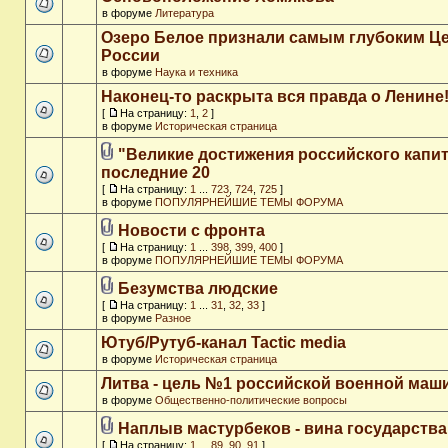
в форуме
Литература
Озеро Белое признали самым глубоким Ц
России
в форуме
Наука и техника
Наконец-то раскрыта вся правда о Ленине
[
На страницу:
1
,
2
]
в форуме
Историческая страница
"Великие достижения российского капит
последние 20
[
На страницу:
1
...
723
,
724
,
725
]
в форуме
ПОПУЛЯРНЕЙШИЕ ТЕМЫ ФОРУМА
Новости с фронта
[
На страницу:
1
...
398
,
399
,
400
]
в форуме
ПОПУЛЯРНЕЙШИЕ ТЕМЫ ФОРУМА
Безумства людские
[
На страницу:
1
...
31
,
32
,
33
]
в форуме
Разное
Ютуб/Рутуб-канал Tactic media
в форуме
Историческая страница
Литва - цель №1 российской военной ма
в форуме
Общественно-политические вопросы
Наплыв мастурбеков - вина государства
[
На страницу:
1
...
89
,
90
,
91
]