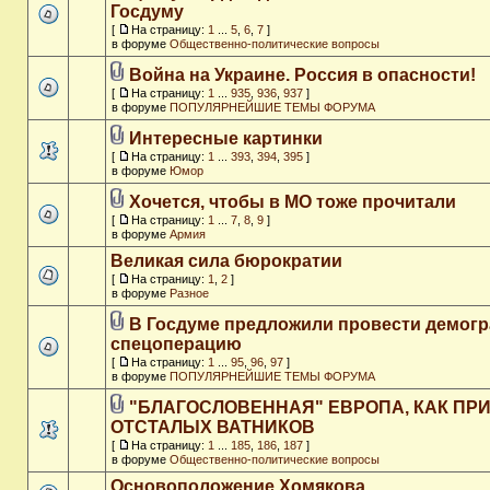
Госдуму
[
На страницу:
1
...
5
,
6
,
7
]
в форуме
Общественно-политические вопросы
Война на Украине. Россия в опасности!
[
На страницу:
1
...
935
,
936
,
937
]
в форуме
ПОПУЛЯРНЕЙШИЕ ТЕМЫ ФОРУМА
Интересные картинки
[
На страницу:
1
...
393
,
394
,
395
]
в форуме
Юмор
Хочется, чтобы в МО тоже прочитали
[
На страницу:
1
...
7
,
8
,
9
]
в форуме
Армия
Великая сила бюрократии
[
На страницу:
1
,
2
]
в форуме
Разное
В Госдуме предложили провести демог
спецоперацию
[
На страницу:
1
...
95
,
96
,
97
]
в форуме
ПОПУЛЯРНЕЙШИЕ ТЕМЫ ФОРУМА
"БЛАГОСЛОВЕННАЯ" ЕВРОПА, КАК ПР
ОТСТАЛЫХ ВАТНИКОВ
[
На страницу:
1
...
185
,
186
,
187
]
в форуме
Общественно-политические вопросы
Основоположение Хомякова