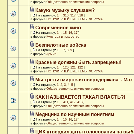
в форуме
Общественно-политические вопросы
Какую музыку слушаем?
[
На страницу:
1
...
316
,
317
,
318
]
в форуме
ПОПУЛЯРНЕЙШИЕ ТЕМЫ ФОРУМА
Современное кино
[
На страницу:
1
...
15
,
16
,
17
]
в форуме
Культура и искусство
Безпилотные войска
[
На страницу:
1
...
7
,
8
,
9
]
в форуме
Армия
Красные должны быть запрещены!
[
На страницу:
1
...
120
,
121
,
122
]
в форуме
ПОПУЛЯРНЕЙШИЕ ТЕМЫ ФОРУМА
Мы третья мировая сверхдержава. - Max
[
На страницу:
1
,
2
,
3
,
4
,
5
]
в форуме
Общественно-политические вопросы
КАК НАЗЫВАЕТСЯ ТАКАЯ ВЛАСТЬ?!
[
На страницу:
1
...
411
,
412
,
413
]
в форуме
Общественно-политические вопросы
Медицина по научным понятиям
[
На страницу:
1
...
15
,
16
,
17
]
в форуме
Общественно-политические вопросы
ЦИК утвердил даты голосования на выб