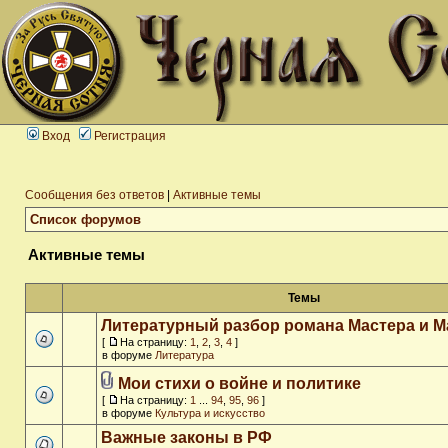
Вход
Регистрация
Сообщения без ответов
|
Активные темы
Список форумов
Активные темы
Темы
Литературный разбор романа Мастера и М
[
На страницу:
1
,
2
,
3
,
4
]
в форуме
Литература
Мои стихи о войне и политике
[
На страницу:
1
...
94
,
95
,
96
]
в форуме
Культура и искусство
Важные законы в РФ