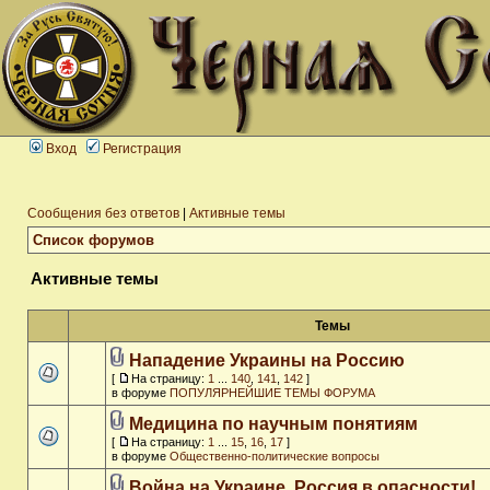
Вход
Регистрация
Сообщения без ответов
|
Активные темы
Список форумов
Активные темы
Темы
Нападение Украины на Россию
[
На страницу:
1
...
140
,
141
,
142
]
в форуме
ПОПУЛЯРНЕЙШИЕ ТЕМЫ ФОРУМА
Медицина по научным понятиям
[
На страницу:
1
...
15
,
16
,
17
]
в форуме
Общественно-политические вопросы
Война на Украине. Россия в опасности!