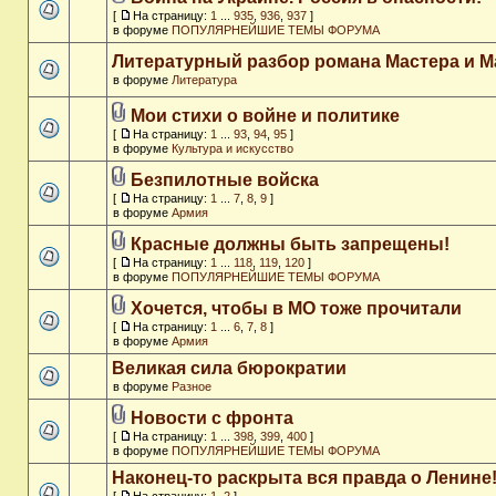
[
На страницу:
1
...
935
,
936
,
937
]
в форуме
ПОПУЛЯРНЕЙШИЕ ТЕМЫ ФОРУМА
Литературный разбор романа Мастера и М
в форуме
Литература
Мои стихи о войне и политике
[
На страницу:
1
...
93
,
94
,
95
]
в форуме
Культура и искусство
Безпилотные войска
[
На страницу:
1
...
7
,
8
,
9
]
в форуме
Армия
Красные должны быть запрещены!
[
На страницу:
1
...
118
,
119
,
120
]
в форуме
ПОПУЛЯРНЕЙШИЕ ТЕМЫ ФОРУМА
Хочется, чтобы в МО тоже прочитали
[
На страницу:
1
...
6
,
7
,
8
]
в форуме
Армия
Великая сила бюрократии
в форуме
Разное
Новости с фронта
[
На страницу:
1
...
398
,
399
,
400
]
в форуме
ПОПУЛЯРНЕЙШИЕ ТЕМЫ ФОРУМА
Наконец-то раскрыта вся правда о Ленине