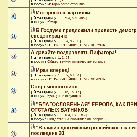
[
На страницу:
1
,
2
]
в форуме
Историческая страница
Интересные картинки
[
На страницу:
1
...
393
,
394
,
395
]
в форуме
Юмор
В Госдуме предложили провести демог
спецоперацию
[
На страницу:
1
...
94
,
95
,
96
]
в форуме
ПОПУЛЯРНЕЙШИЕ ТЕМЫ ФОРУМА
А давайте поздравлять Пифагора!
[
На страницу:
1
,
2
,
3
]
в форуме
Общественно-политические вопросы
Иран вперед!
[
На страницу:
1
...
52
,
53
,
54
]
в форуме
ПОПУЛЯРНЕЙШИЕ ТЕМЫ ФОРУМА
Современное кино
[
На страницу:
1
...
15
,
16
,
17
]
в форуме
Культура и искусство
"БЛАГОСЛОВЕННАЯ" ЕВРОПА, КАК ПР
ОТСТАЛЫХ ВАТНИКОВ
[
На страницу:
1
...
184
,
185
,
186
]
в форуме
Общественно-политические вопросы
"Великие достижения российского капит
последние 20