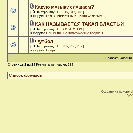
Какую музыку слушаем?
[
На страницу:
1
...
316
,
317
,
318
]
в форуме
ПОПУЛЯРНЕЙШИЕ ТЕМЫ ФОРУМА
КАК НАЗЫВАЕТСЯ ТАКАЯ ВЛАСТЬ?!
[
На страницу:
1
...
411
,
412
,
413
]
в форуме
Общественно-политические вопросы
Футбол
[
На страницу:
1
...
255
,
256
,
257
]
в форуме
Спорт
Показать сообщен
Страница
1
из
1
[ Результатов поиска: 29 ]
Список форумов
Создано на основе
p
Русс