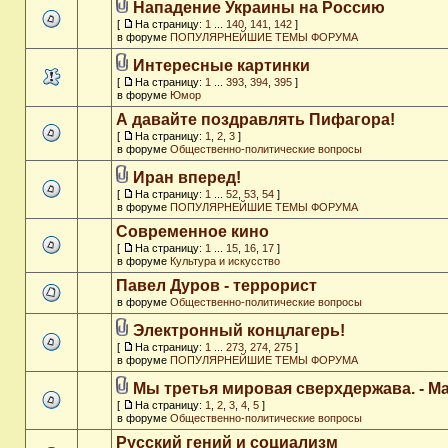
Нападение Украины на Россию
[
На страницу:
1
...
140
,
141
,
142
]
в форуме
ПОПУЛЯРНЕЙШИЕ ТЕМЫ ФОРУМА
Интересные картинки
[
На страницу:
1
...
393
,
394
,
395
]
в форуме
Юмор
А давайте поздравлять Пифагора!
[
На страницу:
1
,
2
,
3
]
в форуме
Общественно-политические вопросы
Иран вперед!
[
На страницу:
1
...
52
,
53
,
54
]
в форуме
ПОПУЛЯРНЕЙШИЕ ТЕМЫ ФОРУМА
Современное кино
[
На страницу:
1
...
15
,
16
,
17
]
в форуме
Культура и искусство
Павел Дуров - террорист
в форуме
Общественно-политические вопросы
Электронный концлагерь!
[
На страницу:
1
...
273
,
274
,
275
]
в форуме
ПОПУЛЯРНЕЙШИЕ ТЕМЫ ФОРУМА
Мы третья мировая сверхдержава. - M
[
На страницу:
1
,
2
,
3
,
4
,
5
]
в форуме
Общественно-политические вопросы
Русский гений и социализм