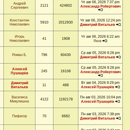
Чт авг 06, 2026 7:37 pm
Андрей
2121
424802
Александр Робертович
Сергеевич
Константин
Чт авг 06, 2026 12:24 pm
5910
2012930
Николаевич
Димитрий Витальев
Игорь
Чт авг 06, 2026 6:22 am
41
1908
Николаевич
Яков
Ср авг 05, 2026 9:28 pm
Роман Б.
796
60430
Димитрий Витальев
Ср авг 05, 2026 9:28 pm
Алексей
245
16108
Александр Робертович
Пушкарёв
Вт авг 04, 2026 9:29 pm
Димитрий
11
488
Витальев
Алексей Пушкарёв
Василиса
Пн авг 03, 2026 10:04 pm
4122
1192178
Микулишна
Алексей Пушкарёв
Пн авг 03, 2026 7:38 pm
Пифагор
70
6682
Димитрий Витальев