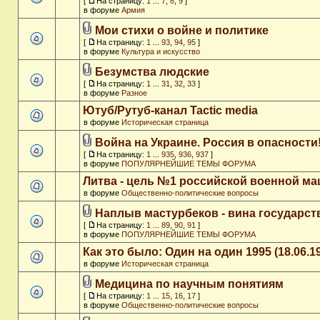
[
На страницу:
1
...
7
,
8
,
9
]
в форуме
Армия
Мои стихи о войне и политике
[
На страницу:
1
...
93
,
94
,
95
]
в форуме
Культура и искусство
Безумства людские
[
На страницу:
1
...
31
,
32
,
33
]
в форуме
Разное
Ютуб/Рутуб-канал Tactic media
в форуме
Историческая страница
Война на Украине. Россия в опасности
[
На страницу:
1
...
935
,
936
,
937
]
в форуме
ПОПУЛЯРНЕЙШИЕ ТЕМЫ ФОРУМА
Литва - цель №1 российской военной м
в форуме
Общественно-политические вопросы
Наплыв мастурбеков - вина государст
[
На страницу:
1
...
89
,
90
,
91
]
в форуме
ПОПУЛЯРНЕЙШИЕ ТЕМЫ ФОРУМА
Как это было: Один на один 1995 (18.06.1
в форуме
Историческая страница
Медицина по научным понятиям
[
На страницу:
1
...
15
,
16
,
17
]
в форуме
Общественно-политические вопросы