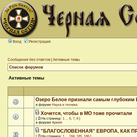
Вход
Регистрация
Сообщения без ответов
|
Активные темы
Список форумов
Активные темы
Озеро Белое признали самым глубоким
в форуме
Наука и техника
Хочется, чтобы в МО тоже прочитали
[
На страницу:
1
...
6
,
7
,
8
]
в форуме
Армия
"БЛАГОСЛОВЕННАЯ" ЕВРОПА, КАК П
[
На страницу:
1
...
184
,
185
,
186
]