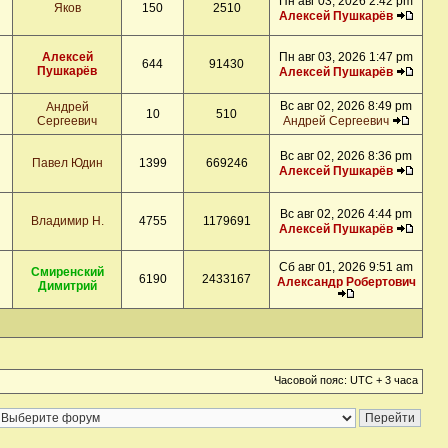
Пн авг 03, 2026 2:42 pm
Яков
150
2510
Алексей Пушкарёв
Алексей
Пн авг 03, 2026 1:47 pm
644
91430
Пушкарёв
Алексей Пушкарёв
Вс авг 02, 2026 8:49 pm
Андрей
10
510
Сергеевич
Андрей Сергеевич
Вс авг 02, 2026 8:36 pm
Павел Юдин
1399
669246
Алексей Пушкарёв
Вс авг 02, 2026 4:44 pm
Владимир Н.
4755
1179691
Алексей Пушкарёв
Сб авг 01, 2026 9:51 am
Смиренский
6190
2433167
Александр Робертович
Димитрий
Часовой пояс: UTC + 3 часа