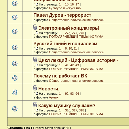
[
На страницу:
1
...
15
,
16
,
17
]
в форуме
Культура и искусство
Павел Дуров - террорист
в форуме
Общественно-политические вопросы
Электронный концлагерь!
[
На страницу:
1
...
273
,
274
,
275
]
в форуме
ПОПУЛЯРНЕЙШИЕ ТЕМЫ ФОРУМА
Русский гений и социализм
[
На страницу:
1
...
9
,
10
,
11
]
в форуме
Общественно-политические вопросы
Цикл лекций - Цифровая история -
[
На страницу:
1
...
41
,
42
,
43
]
в форуме
ПОПУЛЯРНЕЙШИЕ ТЕМЫ ФОРУМА
Почему не работает ВК
в форуме
Общественно-политические вопросы
Новости.
[
На страницу:
1
...
92
,
93
,
94
]
в форуме
Армия
Какую музыку слушаем?
[
На страницу:
1
...
316
,
317
,
318
]
в форуме
ПОПУЛЯРНЕЙШИЕ ТЕМЫ ФОРУМА
Страница
1
из
1
[ Результатов поиска: 35 ]