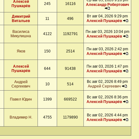
Ср авг 05, 2026 9:28 pm
Алексей
245
16116
Александр Робертович
Пушкарёв
Вт авг 04, 2026 9:29 pm
Димитрий
11
496
Витальев
Алексей Пушкарёв
Василиса
Пн авг 03, 2026 10:04 pm
4122
1192791
Микулишна
Алексей Пушкарёв
Пн авг 03, 2026 2:42 pm
Яков
150
2514
Алексей Пушкарёв
Алексей
Пн авг 03, 2026 1:47 pm
644
91438
Пушкарёв
Алексей Пушкарёв
Вс авг 02, 2026 8:49 pm
Андрей
10
514
Сергеевич
Андрей Сергеевич
Вс авг 02, 2026 8:36 pm
Павел Юдин
1399
669522
Алексей Пушкарёв
Вс авг 02, 2026 4:44 pm
Владимир Н.
4755
1179890
Алексей Пушкарёв