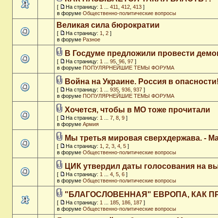
[
На страницу:
1
...
411
,
412
,
413
]
в форуме
Общественно-политические вопросы
Великая сила бюрократии
[
На страницу:
1
,
2
]
в форуме
Разное
В Госдуме предложили провести дем
[
На страницу:
1
...
95
,
96
,
97
]
в форуме
ПОПУЛЯРНЕЙШИЕ ТЕМЫ ФОРУМА
Война на Украине. Россия в опасности
[
На страницу:
1
...
935
,
936
,
937
]
в форуме
ПОПУЛЯРНЕЙШИЕ ТЕМЫ ФОРУМА
Хочется, чтобы в МО тоже прочитали
[
На страницу:
1
...
7
,
8
,
9
]
в форуме
Армия
Мы третья мировая сверхдержава. - M
[
На страницу:
1
,
2
,
3
,
4
,
5
]
в форуме
Общественно-политические вопросы
ЦИК утвердил даты голосования на в
[
На страницу:
1
...
4
,
5
,
6
]
в форуме
Общественно-политические вопросы
"БЛАГОСЛОВЕННАЯ" ЕВРОПА, КАК П
[
На страницу:
1
...
185
,
186
,
187
]
в форуме
Общественно-политические вопросы