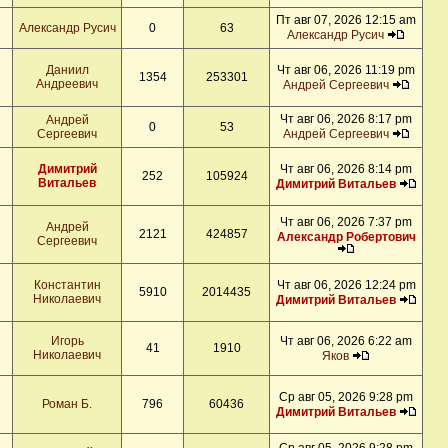
Пт авг 07, 2026 12:15 am
Александр Русич
0
63
Александр Русич
Даниил
Чт авг 06, 2026 11:19 pm
1354
253301
Андреевич
Андрей Сергеевич
Чт авг 06, 2026 8:17 pm
Андрей
0
53
Сергеевич
Андрей Сергеевич
Димитрий
Чт авг 06, 2026 8:14 pm
252
105924
Витальев
Димитрий Витальев
Чт авг 06, 2026 7:37 pm
Андрей
2121
424857
Александр Робертович
Сергеевич
Константин
Чт авг 06, 2026 12:24 pm
5910
2014435
Николаевич
Димитрий Витальев
Игорь
Чт авг 06, 2026 6:22 am
41
1910
Николаевич
Яков
Ср авг 05, 2026 9:28 pm
Роман Б.
796
60436
Димитрий Витальев