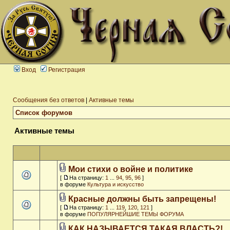
Вход
Регистрация
Сообщения без ответов
|
Активные темы
Список форумов
Активные темы
Мои стихи о войне и политике
[
На страницу:
1
...
94
,
95
,
96
]
в форуме
Культура и искусство
Красные должны быть запрещены!
[
На страницу:
1
...
119
,
120
,
121
]
в форуме
ПОПУЛЯРНЕЙШИЕ ТЕМЫ ФОРУМА
КАК НАЗЫВАЕТСЯ ТАКАЯ ВЛАСТЬ?!