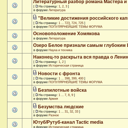
Литературный разбор романа Мастера и
[
На страницу:
1
,
2
,
3
]
в форуме
Литература
"Великие достижения российского кап
[
На страницу:
1
...
723
,
724
,
725
]
в форуме
ПОПУЛЯРНЕЙШИЕ ТЕМЫ ФОРУМА
Основоположение Хомякова
в форуме
Литература
Озеро Белое признали самым глубоким
в форуме
Наука и техника
Наконец-то раскрыта вся правда о Ленин
[
На страницу:
1
,
2
]
в форуме
Историческая страница
Новости с фронта
[
На страницу:
1
...
398
,
399
,
400
]
в форуме
ПОПУЛЯРНЕЙШИЕ ТЕМЫ ФОРУМА
Безпилотные войска
[
На страницу:
1
...
7
,
8
,
9
]
в форуме
Армия
Безумства людские
[
На страницу:
1
...
31
,
32
,
33
]
в форуме
Разное
Ютуб/Рутуб-канал Tactic media
в форуме
Историческая страница