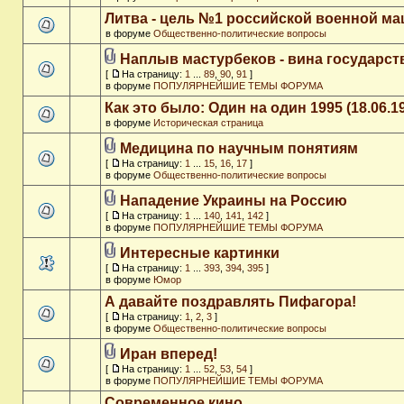
Литва - цель №1 российской военной м
в форуме
Общественно-политические вопросы
Наплыв мастурбеков - вина государст
[
На страницу:
1
...
89
,
90
,
91
]
в форуме
ПОПУЛЯРНЕЙШИЕ ТЕМЫ ФОРУМА
Как это было: Один на один 1995 (18.06.1
в форуме
Историческая страница
Медицина по научным понятиям
[
На страницу:
1
...
15
,
16
,
17
]
в форуме
Общественно-политические вопросы
Нападение Украины на Россию
[
На страницу:
1
...
140
,
141
,
142
]
в форуме
ПОПУЛЯРНЕЙШИЕ ТЕМЫ ФОРУМА
Интересные картинки
[
На страницу:
1
...
393
,
394
,
395
]
в форуме
Юмор
А давайте поздравлять Пифагора!
[
На страницу:
1
,
2
,
3
]
в форуме
Общественно-политические вопросы
Иран вперед!
[
На страницу:
1
...
52
,
53
,
54
]
в форуме
ПОПУЛЯРНЕЙШИЕ ТЕМЫ ФОРУМА
Современное кино