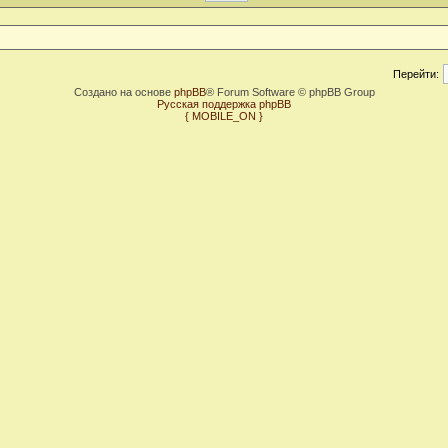
Перейти:
Создано на основе
phpBB
® Forum Software © phpBB Group
Русская поддержка phpBB
{ MOBILE_ON }