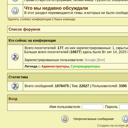
Приветствуется остроумный, лёгкий юмор. Грубости, оскорбл
Что мы недавно обсуждали
В этот раздел перемещаются темы, в которых не было сообще
Удалить cookies конференции
|
Наша команда
Список форумов
Кто сейчас на конференции
Всего посетителей:
177
, из них зарегистрированных: 1, скрыты
Больше всего посетителей (
10677
) здесь было Вт окт 14, 2025
Зарегистрированные пользователи:
Google [Bot]
Легенда ::
Администраторы
,
Супермодераторы
Статистика
Всего сообщений:
1076475
| Тем:
22027
| Пользователей:
3395
Вход
Имя пользователя:
Пароль:
Непрочитанные сообщения
Создано на основе
p